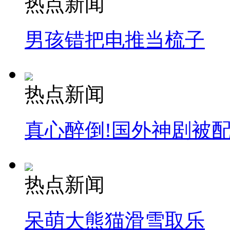
热点新闻
安徽一实载49人客车翻车
男孩错把电推当梳子
走！跟着总书记去植树
热点新闻
消防员救轻生者
花炮节热闹非凡
减压"枕头大战"
真心醉倒!国外神剧被
纽约上演“枕头大战”
热点新闻
司机酒驾遇交警 急速倒车逃窜
呆萌大熊猫滑雪取乐