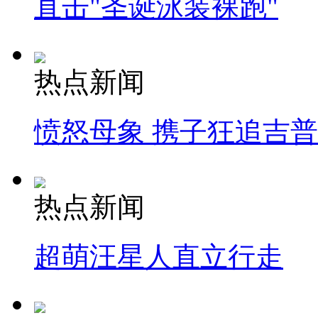
直击"圣诞泳装裸跑"
热点新闻
愤怒母象 携子狂追吉
热点新闻
超萌汪星人直立行走