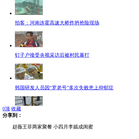
拍客：河南连霍高速大桥炸坍抢险现场
钉子户接受央视采访后被村民暴打
韩国研发人员因“罗老号”多次失败患上抑郁症
0
顶
收藏
分享到：
拍客：笨狗狗叼棍子出不了门
赵薇王菲两家聚餐 小四月李嫣成闺蜜