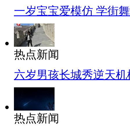
一岁宝宝爱模仿 学街
热点新闻
六岁男孩长城秀逆天机
热点新闻