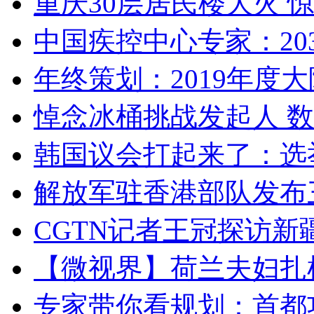
重庆30层居民楼大火
中国疾控中心专家：203
年终策划：2019年度大陆
悼念冰桶挑战发起人 数百
韩国议会打起来了：选举
解放军驻香港部队发布三
CGTN记者王冠探访新疆
【微视界】荷兰夫妇扎根青
专家带你看规划：首都功