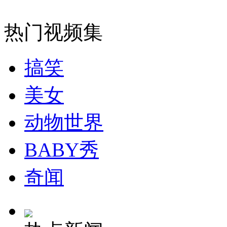
中国推出首个街景地图手机版
热门视频集
山西运城恶犬咬伤多人 警民合力深夜将其击毙
搞笑
美女
女孩北京地铁殴打老人 痛下狠手拳打脚踢
动物世界
无痛分娩是否安全 医生回应
BABY秀
外交部：反对强权政治霸凌主义
奇闻
外交部：有关国家言论片面不公正