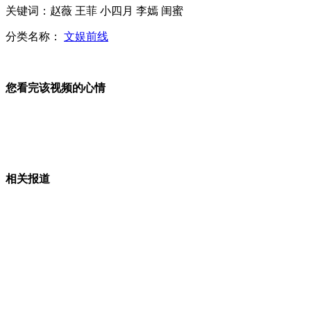
关键词：赵薇 王菲 小四月 李嫣 闺蜜
实拍河南坍塌大桥救援现场
分类名称：
文娱前线
您看完该视频的心情
拍客：女子坠入地铁轨道 小伙飞身营救
河南义昌大桥因货车爆炸坍塌
相关报道
雷政富被查涉嫌巨额受贿