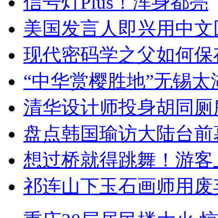
信号灯Plus！浑身都亮
美国发言人即兴用中文
现代密码学之父如何保
“中华赏樱胜地”无锡
清华设计师投身胡同厕
盘点韩国瑜访大陆台前
想过桥就得跳舞！游客
祁连山下玉石画师用废