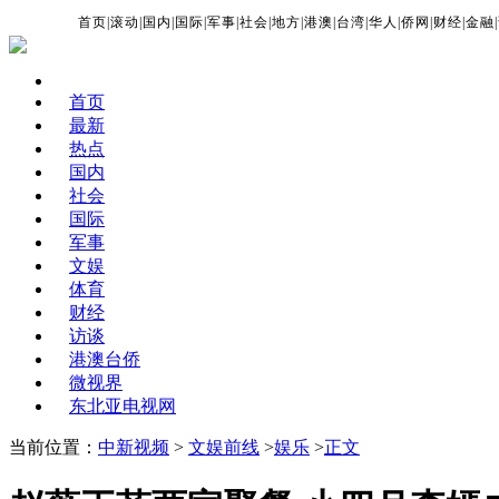
首页
|
滚动
|
国内
|
国际
|
军事
|
社会
|
地方
|
港澳
|
台湾
|
华人
|
侨网
|
财经
|
金融
|
首页
最新
热点
国内
社会
国际
军事
文娱
体育
财经
访谈
港澳台侨
微视界
东北亚电视网
当前位置：
中新视频
>
文娱前线
>
娱乐
>
正文