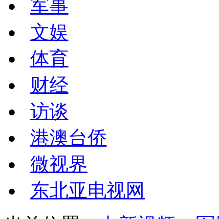
军事
文娱
体育
财经
访谈
港澳台侨
微视界
东北亚电视网