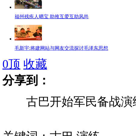
福州残疾人晒宝 助推互爱互助风尚
毛新宇:将建网站与网友交流探讨毛泽东思想
0
顶
收藏
农民工讨千元欠薪被要求提供9种证明
分享到：
美国白宫发布奥巴马射击照
古巴开始军民备战演
实拍美女跳钢管舞惨被摔
90岁母亲想吃柿子 发微博求助网友送上门