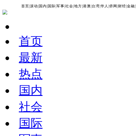
首页
|
滚动
|
国内
|
国际
|
军事
|
社会
|
地方
|
港澳
|
台湾
|
华人
|
侨网
|
财经
|
金融
|
首页
最新
热点
国内
社会
国际