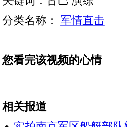
关键词：古巴 演练
分类名称：
军情直击
实拍俄罗斯女子高空无保护行走
山西运城恶犬咬伤多人 警民合力深夜将其击毙
您看完该视频的心情
女孩北京地铁殴打老人 痛下狠手拳打脚踢
无痛分娩是否安全 医生回应
相关报道
外交部：反对强权政治霸凌主义
实拍南京军区船艇部队