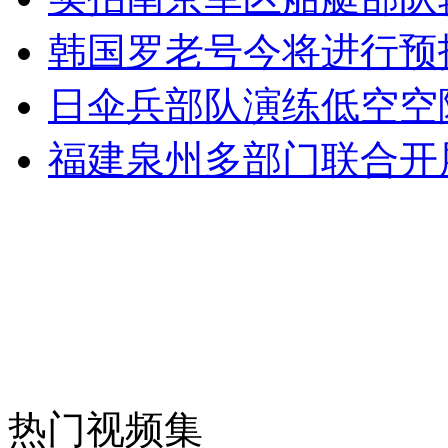
外交部：有关国家言论片面不公正
韩国罗老号今将进行预
日伞兵部队演练低空空
安徽一实载49人客车翻车
福建泉州多部门联合开
走！跟着总书记去植树
消防员救轻生者
花炮节热闹非凡
减压"枕头大战"
热门视频集
纽约上演“枕头大战”