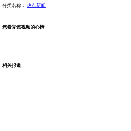
分类名称：
热点新闻
"独臂侠"徐京坤驾船遨游中国海
您看完该视频的心情
台媒曝歌手潘安邦病逝
男子白金汉宫前自杀 被电击枪制服
相关报道
车祸致车毁人亡 村民哄抢货物让交警帮忙照相
开罗防暴警察殴打示威者视频惹众怒
山西运城恶犬咬伤多人 警民合力深夜将其击毙