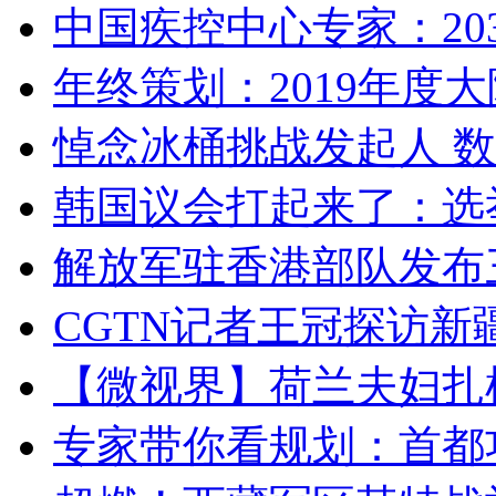
中国疾控中心专家：203
年终策划：2019年度大陆
悼念冰桶挑战发起人 数百
韩国议会打起来了：选举
解放军驻香港部队发布三
CGTN记者王冠探访新疆
【微视界】荷兰夫妇扎根青
专家带你看规划：首都功