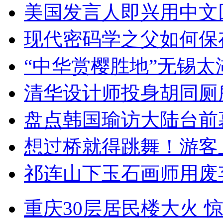
美国发言人即兴用中文
现代密码学之父如何保
“中华赏樱胜地”无锡
清华设计师投身胡同厕
盘点韩国瑜访大陆台前
想过桥就得跳舞！游客
祁连山下玉石画师用废
重庆30层居民楼大火