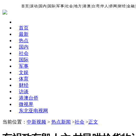
首页
|
滚动
|
国内
|
国际
|
军事
|
社会
|
地方
|
港澳
|
台湾
|
华人
|
侨网
|
财经
|
金融
|
首页
最新
热点
国内
社会
国际
军事
文娱
体育
财经
访谈
港澳台侨
微视界
东北亚电视网
当前位置：
中新视频
>
热点新闻
>
社会
>
正文