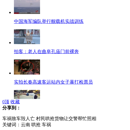
中国海军编队举行舰载机实战训练
拍客：老人在曲阜孔庙门前裸奔
实拍长春高速客运站内女子暴打检票员
0
顶
收藏
分享到：
高难度情侣照 引网友疯狂模仿
车祸致车毁人亡 村民哄抢货物让交警帮忙照相
关键词：云南 哄抢 车祸