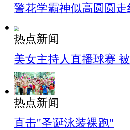
警花学霸神似高圆圆走
热点新闻
美女主持人直播球赛 
热点新闻
直击"圣诞泳装裸跑"