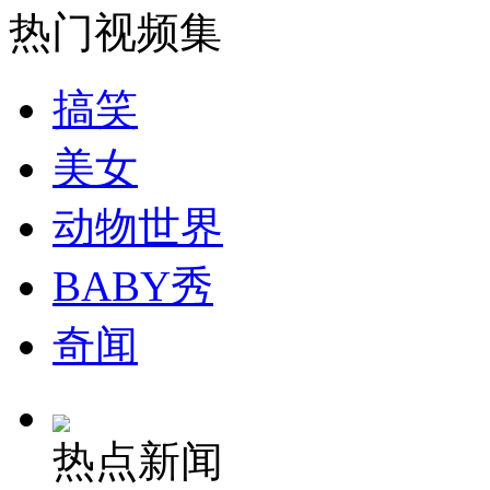
热门视频集
女孩北京地铁殴打老人 痛下狠手拳打脚踢
搞笑
无痛分娩是否安全 医生回应
美女
外交部：反对强权政治霸凌主义
动物世界
BABY秀
外交部：有关国家言论片面不公正
奇闻
安徽一实载49人客车翻车
热点新闻