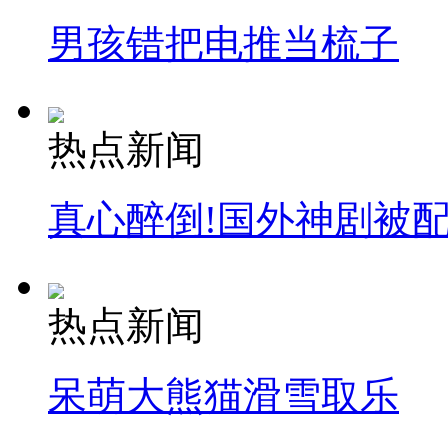
走！跟着总书记去植树
男孩错把电推当梳子
消防员救轻生者
花炮节热闹非凡
减压"枕头大战"
热点新闻
纽约上演“枕头大战”
真心醉倒!国外神剧被
司机酒驾遇交警 急速倒车逃窜
热点新闻
呆萌大熊猫滑雪取乐