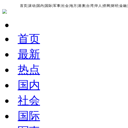
首页
|
滚动
|
国内
|
国际
|
军事
|
社会
|
地方
|
港澳
|
台湾
|
华人
|
侨网
|
财经
|
金融
|
首页
最新
热点
国内
社会
国际