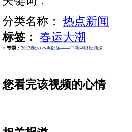
关键词：
分类名称：
热点新闻
钓岛问题安倍称将站在"保卫最前列"
标签：
春运大潮
专题：
2013春运•不再囧途——中新网财经频道
韩媒称朝基地已搭伪装网或即将核试
拍客：苏州现山寨伦敦塔桥 传造价上亿
您看完该视频的心情
山西运城恶犬咬伤多人 警民合力深夜将其击毙
女孩北京地铁殴打老人 痛下狠手拳打脚踢