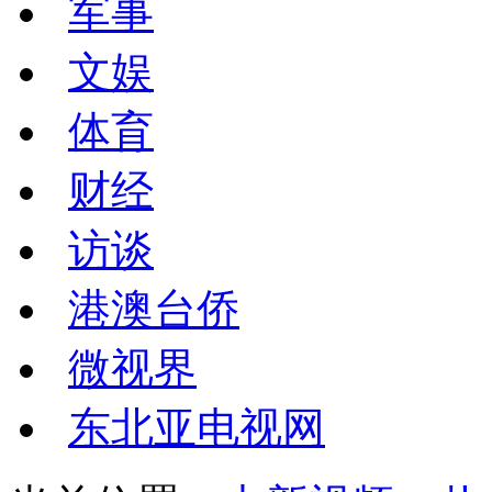
军事
文娱
体育
财经
访谈
港澳台侨
微视界
东北亚电视网