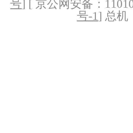
号
] [ 京公网安备：1101020
号-1
] 总机：