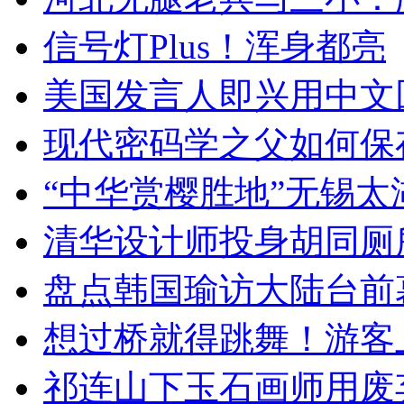
信号灯Plus！浑身都亮
美国发言人即兴用中文
现代密码学之父如何保
“中华赏樱胜地”无锡
清华设计师投身胡同厕
盘点韩国瑜访大陆台前
想过桥就得跳舞！游客
祁连山下玉石画师用废