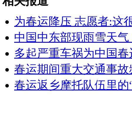
相关报道
为春运降压 志愿者:这
无痛分娩是否安全 医生回应
中国中东部现雨雪天气
外交部：反对强权政治霸凌主义
多起严重车祸为中国春
外交部：有关国家言论片面不公正
春运期间重大交通事故频
春运返乡摩托队伍里的“
安徽一实载49人客车翻车
走！跟着总书记去植树