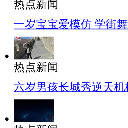
热点新闻
一岁宝宝爱模仿 学街
热点新闻
六岁男孩长城秀逆天机