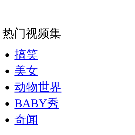
消防员救轻生者
花炮节热闹非凡
减压"枕头大战"
热门视频集
纽约上演“枕头大战”
搞笑
司机酒驾遇交警 急速倒车逃窜
美女
动物世界
BABY秀
奇闻