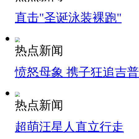
直击"圣诞泳装裸跑"
热点新闻
愤怒母象 携子狂追吉
热点新闻
超萌汪星人直立行走