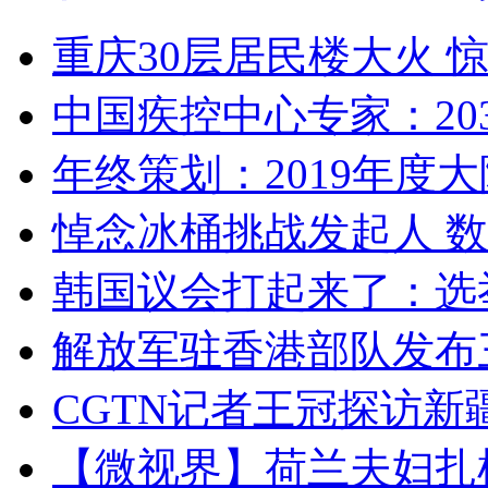
重庆30层居民楼大火
中国疾控中心专家：203
年终策划：2019年度大陆
悼念冰桶挑战发起人 数百
韩国议会打起来了：选举
解放军驻香港部队发布三
CGTN记者王冠探访新疆
【微视界】荷兰夫妇扎根青