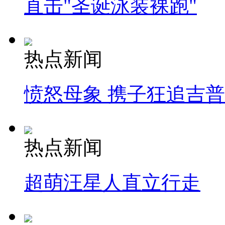
直击"圣诞泳装裸跑"
热点新闻
愤怒母象 携子狂追吉
热点新闻
超萌汪星人直立行走