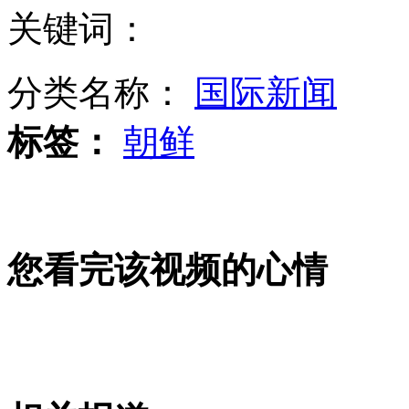
关键词：
专家：安倍强化日军事力量 拟与中持久争岛
分类名称：
国际新闻
标签：
朝鲜
安倍视察冲绳自卫队 训话要防"入侵"
被日抓扣的中国渔船船员被放还回国
您看完该视频的心情
阿拉伯羚羊被誉阿联酋国宝级动物