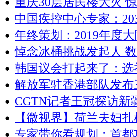
重庆30层居民楼大火
中国疾控中心专家：203
年终策划：2019年度大陆
悼念冰桶挑战发起人 数百
韩国议会打起来了：选举
解放军驻香港部队发布三
CGTN记者王冠探访新疆
【微视界】荷兰夫妇扎根青
专家带你看规划：首都功