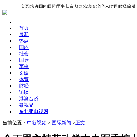
首页
|
滚动
|
国内
|
国际
|
军事
|
社会
|
地方
|
港澳
|
台湾
|
华人
|
侨网
|
财经
|
金融
|
首页
最新
热点
国内
社会
国际
军事
文娱
体育
财经
访谈
港澳台侨
微视界
东北亚电视网
当前位置：
中新视频
>
国际新闻
>
正文