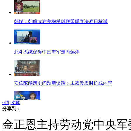
韩媒：朝鲜或在美橄榄球联盟联赛决赛日核试
北斗系统保障中国海军走向远洋
安倍酝酿历史问题新谈话：未露发表时机或内容
0
顶
收藏
分享到：
日本提交新法案拟允许武装警卫护船
金正恩主持劳动党中央军