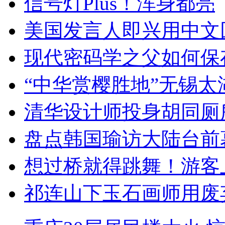
信号灯Plus！浑身都亮
美国发言人即兴用中文
现代密码学之父如何保
“中华赏樱胜地”无锡
清华设计师投身胡同厕
盘点韩国瑜访大陆台前
想过桥就得跳舞！游客
祁连山下玉石画师用废