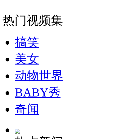
安徽一实载49人客车翻车
热门视频集
搞笑
走！跟着总书记去植树
美女
动物世界
消防员救轻生者
花炮节热闹非凡
减压"枕头大战"
BABY秀
奇闻
纽约上演“枕头大战”
司机酒驾遇交警 急速倒车逃窜