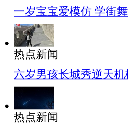
一岁宝宝爱模仿 学街
热点新闻
六岁男孩长城秀逆天机
热点新闻