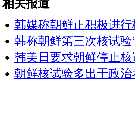
相关报道
连霍高速事故 专家继续对受损大桥进行检测
韩媒称朝鲜正积极进行
山西运城恶犬咬伤多人 警民合力深夜将其击毙
韩称朝鲜第三次核试验“
韩美日要求朝鲜停止核
女孩北京地铁殴打老人 痛下狠手拳打脚踢
朝鲜核试验多出于政治
无痛分娩是否安全 医生回应
外交部：反对强权政治霸凌主义
外交部：有关国家言论片面不公正