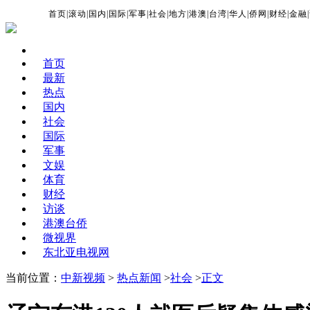
首页
|
滚动
|
国内
|
国际
|
军事
|
社会
|
地方
|
港澳
|
台湾
|
华人
|
侨网
|
财经
|
金融
|
首页
最新
热点
国内
社会
国际
军事
文娱
体育
财经
访谈
港澳台侨
微视界
东北亚电视网
当前位置：
中新视频
>
热点新闻
>
社会
>
正文