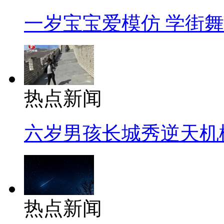
一岁宝宝爱模仿 学街
热点新闻
六岁男孩长城秀逆天机
热点新闻