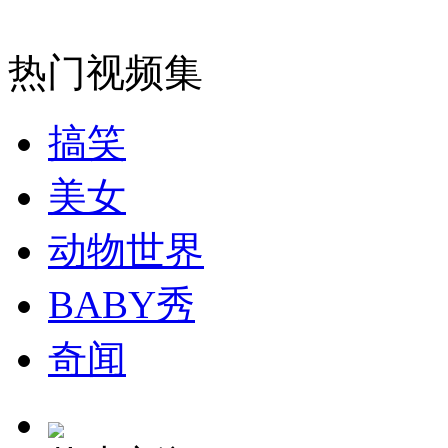
热门视频集
走！跟着总书记去植树
搞笑
消防员救轻生者
花炮节热闹非凡
减压"枕头大战"
美女
动物世界
纽约上演“枕头大战”
BABY秀
司机酒驾遇交警 急速倒车逃窜
奇闻