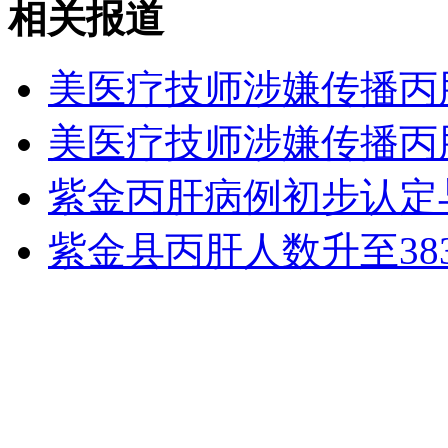
相关报道
山西运城恶犬咬伤多人 警民合力深夜将其击毙
美医疗技师涉嫌传播丙
女孩北京地铁殴打老人 痛下狠手拳打脚踢
美医疗技师涉嫌传播丙
紫金丙肝病例初步认定
无痛分娩是否安全 医生回应
紫金县丙肝人数升至38
外交部：反对强权政治霸凌主义
外交部：有关国家言论片面不公正
安徽一实载49人客车翻车