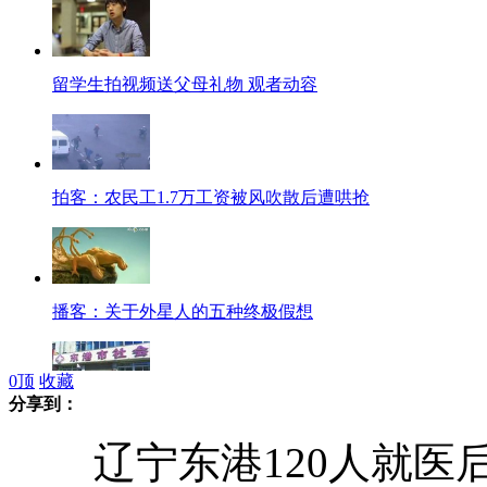
留学生拍视频送父母礼物 观者动容
拍客：农民工1.7万工资被风吹散后遭哄抢
播客：关于外星人的五种终极假想
0
顶
收藏
分享到：
辽宁120人就医后疑集体感染丙肝
辽宁东港120人就医