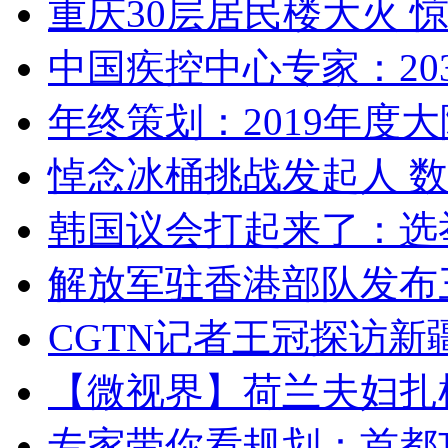
重庆30层居民楼大火
中国疾控中心专家：203
年终策划：2019年度大陆
悼念冰桶挑战发起人 数百
韩国议会打起来了：选举
解放军驻香港部队发布三
CGTN记者王冠探访新疆
【微视界】荷兰夫妇扎根青
专家带你看规划：首都功