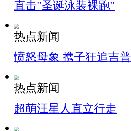
直击"圣诞泳装裸跑"
热点新闻
愤怒母象 携子狂追吉
热点新闻
超萌汪星人直立行走