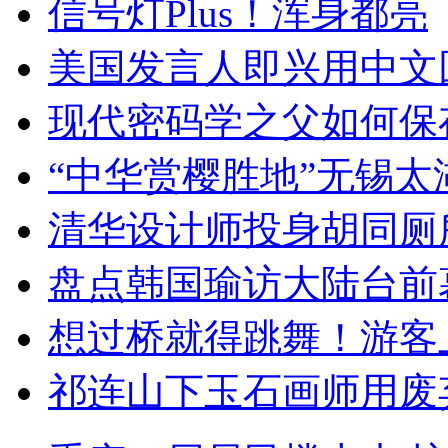
信号灯Plus！浑身都亮
美国发言人即兴用中文
现代密码学之父如何保
“中华赏樱胜地”无锡
清华设计师投身胡同厕
盘点韩国瑜访大陆台前
想过桥就得跳舞！游客
祁连山下玉石画师用废