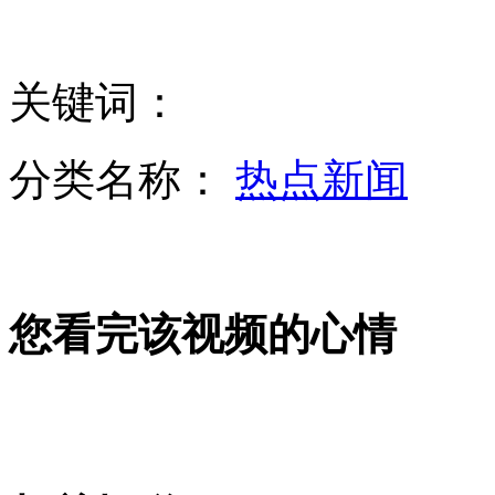
招生"神题":孔子老子打架你帮谁?
关键词：
分类名称：
热点新闻
奇葩年终奖:20个馒头做奖励
播客：“爆笑坑爹”《HELLO甄嬛》
您看完该视频的心情
江苏一嫌犯为抢2万元杀害5人
燃放四千响鞭炮 PM2.5浓度升66倍