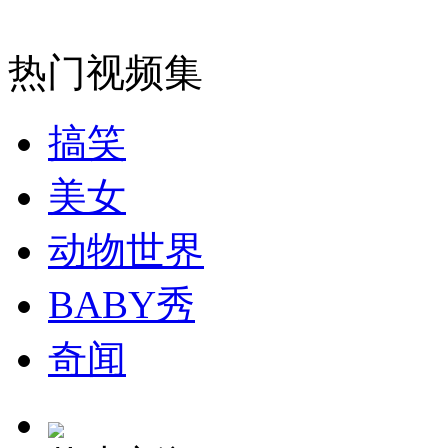
安徽一实载49人客车翻车
热门视频集
走！跟着总书记去植树
搞笑
美女
消防员救轻生者
花炮节热闹非凡
减压"枕头大战"
动物世界
BABY秀
纽约上演“枕头大战”
奇闻
司机酒驾遇交警 急速倒车逃窜