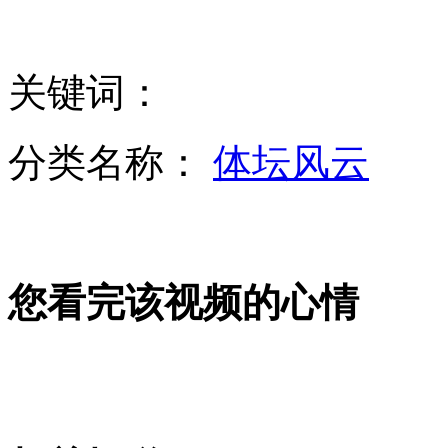
朴槿惠所拎"名牌皮包"系山寨货
关键词：
北京吃霸王餐政协委员被除名
分类名称：
体坛风云
拍客：女子“死亡”9年重回家中
您看完该视频的心情
播客：一个女人最幸福是被男人驾驭？
孙杨与教练发生正面冲突 违反队规被通报批评