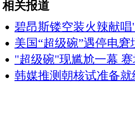
相关报道
山西运城恶犬咬伤多人 警民合力深夜将其击毙
碧昂斯镂空装火辣献唱"
美国“超级碗”遇停电窘
女孩北京地铁殴打老人 痛下狠手拳打脚踢
"超级碗"现尴尬一幕 
无痛分娩是否安全 医生回应
韩媒推测朝核试准备就
外交部：反对强权政治霸凌主义
外交部：有关国家言论片面不公正