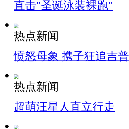
直击"圣诞泳装裸跑"
热点新闻
愤怒母象 携子狂追吉
热点新闻
超萌汪星人直立行走