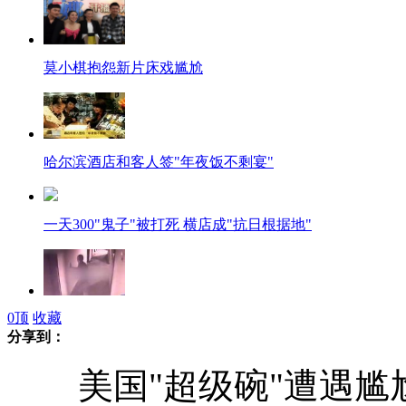
莫小棋抱怨新片床戏尴尬
哈尔滨酒店和客人签"年夜饭不剩宴"
一天300"鬼子"被打死 横店成"抗日根据地"
0
顶
收藏
实拍男子裸追女孩 "英勇"打退救兵
分享到：
美国"超级碗"遭遇尴尬