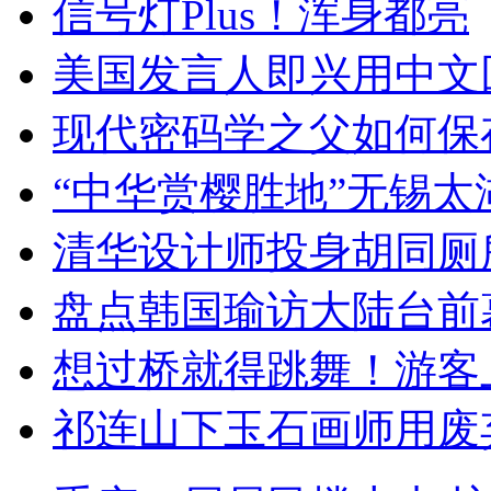
信号灯Plus！浑身都亮
美国发言人即兴用中文
现代密码学之父如何保
“中华赏樱胜地”无锡
清华设计师投身胡同厕
盘点韩国瑜访大陆台前
想过桥就得跳舞！游客
祁连山下玉石画师用废