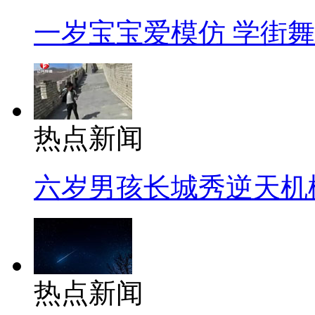
一岁宝宝爱模仿 学街
热点新闻
六岁男孩长城秀逆天机
热点新闻