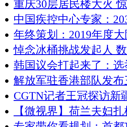
重庆30层居民楼大火
中国疾控中心专家：203
年终策划：2019年度大陆
悼念冰桶挑战发起人 数百
韩国议会打起来了：选举
解放军驻香港部队发布三
CGTN记者王冠探访新疆
【微视界】荷兰夫妇扎根青
专家带你看规划：首都功