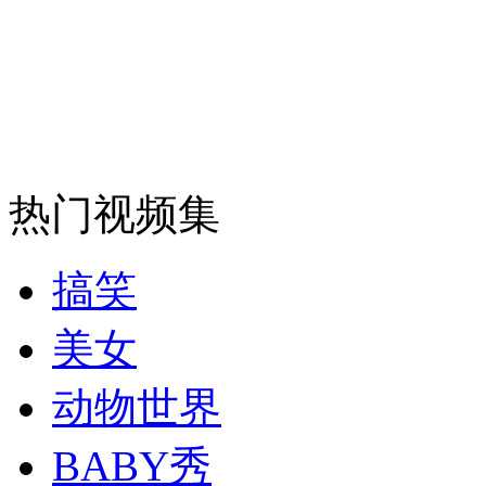
外交部：反对强权政治霸凌主义
外交部：有关国家言论片面不公正
热门视频集
安徽一实载49人客车翻车
搞笑
美女
走！跟着总书记去植树
动物世界
消防员救轻生者
花炮节热闹非凡
减压"枕头大战"
BABY秀