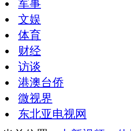
军事
文娱
体育
财经
访谈
港澳台侨
微视界
东北亚电视网