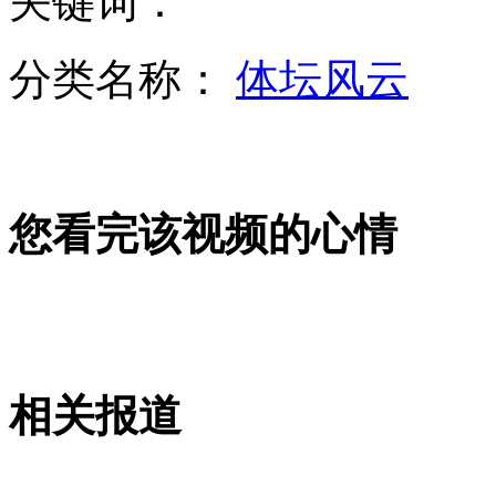
关键词：
FBI成功救出遭退役老兵劫持儿童
分类名称：
体坛风云
我海监船用中英文向日船喊话
您看完该视频的心情
山西运城恶犬咬伤多人 警民合力深夜将其击毙
女孩北京地铁殴打老人 痛下狠手拳打脚踢
相关报道
无痛分娩是否安全 医生回应