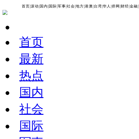
首页
|
滚动
|
国内
|
国际
|
军事
|
社会
|
地方
|
港澳
|
台湾
|
华人
|
侨网
|
财经
|
金融
|
首页
最新
热点
国内
社会
国际