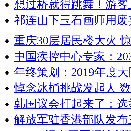
想过桥就得跳舞！游客
祁连山下玉石画师用废
重庆30层居民楼大火
中国疾控中心专家：203
年终策划：2019年度大陆
悼念冰桶挑战发起人 数百
韩国议会打起来了：选举
解放军驻香港部队发布三