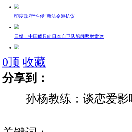
印度政府“性侵”新法令遭抗议
日媒：中国船只向日本自卫队船舰照射雷达
日多地PM2.5超标称受中国雾霾影响
0
顶
收藏
分享到：
美派核潜艇巡洋舰参加韩美反潜演习
孙杨教练：谈恋爱影响
墨石油总部大楼爆炸原因公布 因可燃气体聚集