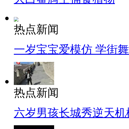
热点新闻
一岁宝宝爱模仿 学街
热点新闻
六岁男孩长城秀逆天机