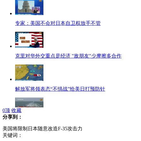
专家：美国不会对日本自卫权放手不管
克里对华外交重点是经济 "敌朋友"少摩擦多合作
解放军将领表态“不惧战”给美日打预防针
0
顶
收藏
分享到：
刘源：保证国家战略机遇期 该出手时就出手
美国将限制日本随意改造F-35攻击力
关键词：