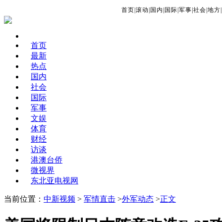
首页
|
滚动
|
国内
|
国际
|
军事
|
社会
|
地方
|
首页
最新
热点
国内
社会
国际
军事
文娱
体育
财经
访谈
港澳台侨
微视界
东北亚电视网
当前位置：
中新视频
>
军情直击
>
外军动态
>
正文