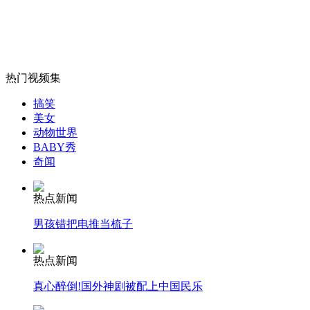
民工将血汗钱掉厕所 环卫处帮捞
山西运城恶犬咬伤多人 警民合力深夜将其击毙
热门视频集
搞笑
美女
女孩北京地铁殴打老人 痛下狠手拳打脚踢
动物世界
BABY秀
奇闻
无痛分娩是否安全 医生回应
热点新闻
外交部：反对强权政治霸凌主义
男孩错把电推当梳子
热点新闻
外交部：有关国家言论片面不公正
真心醉倒!国外神剧被配上中国民乐