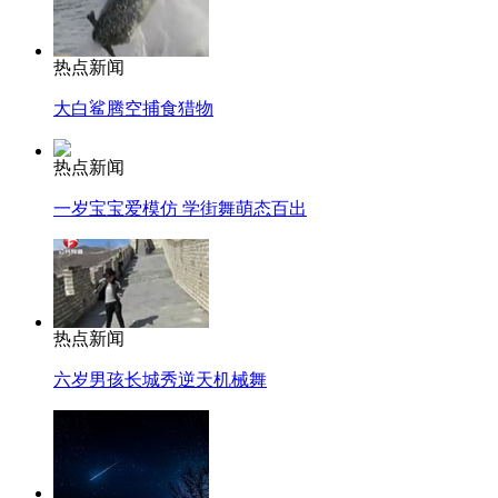
热点新闻
大白鲨腾空捕食猎物
热点新闻
一岁宝宝爱模仿 学街舞萌态百出
热点新闻
六岁男孩长城秀逆天机械舞