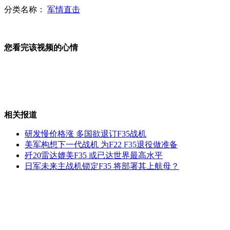
分类名称：
军情直击
开空头支票"很爽快"：克里重申钓鱼岛立场
您看完该视频的心情
美国是否会削减亚太兵力部署？
相关报道
解放军副总参谋长：国家安全威胁来自海上
研发慢价格涨 多国欲退订F35战机
美军构想下一代战机 为F22
F35
退役做准备
歼20雷达媲美F35 或已达世界最高水平
日军未来主战机锁定F35 将部署其上航母？
美军舰艇频频访菲 或将常驻苏比克湾