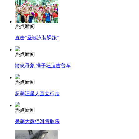
热点新闻
直击"圣诞泳装裸跑"
热点新闻
愤怒母象 携子狂追吉普车
热点新闻
超萌汪星人直立行走
热点新闻
呆萌大熊猫滑雪取乐