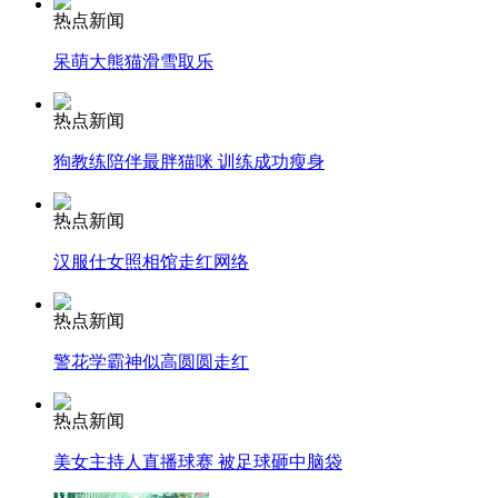
热点新闻
安徽一实载49人客车翻车
呆萌大熊猫滑雪取乐
热点新闻
狗教练陪伴最胖猫咪 训练成功瘦身
走！跟着总书记去植树
热点新闻
消防员救轻生者
花炮节热闹非凡
减压"枕头大战"
汉服仕女照相馆走红网络
热点新闻
警花学霸神似高圆圆走红
纽约上演“枕头大战”
热点新闻
司机酒驾遇交警 急速倒车逃窜
美女主持人直播球赛 被足球砸中脑袋