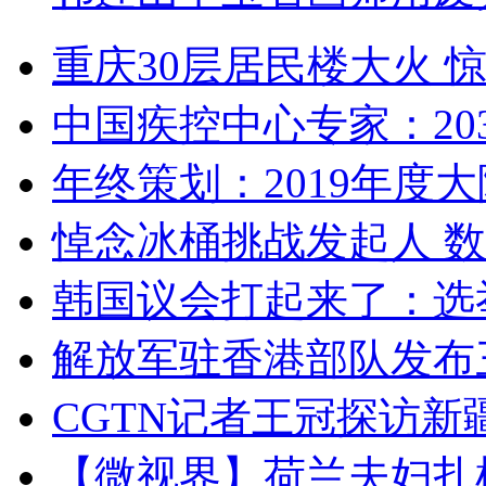
重庆30层居民楼大火
中国疾控中心专家：203
年终策划：2019年度大陆
悼念冰桶挑战发起人 数百
韩国议会打起来了：选举
解放军驻香港部队发布三
CGTN记者王冠探访新疆
【微视界】荷兰夫妇扎根青