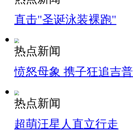
直击"圣诞泳装裸跑"
热点新闻
愤怒母象 携子狂追吉
热点新闻
超萌汪星人直立行走