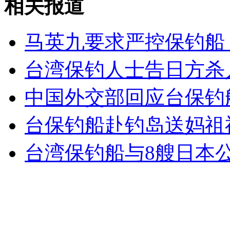
相关报道
山西运城恶犬咬伤多人 警民合力深夜将其击毙
马英九要求严控保钓船
台湾保钓人士告日方杀
女孩北京地铁殴打老人 痛下狠手拳打脚踢
中国外交部回应台保钓
无痛分娩是否安全 医生回应
台保钓船赴钓岛送妈祖
台湾保钓船与8艘日本
外交部：反对强权政治霸凌主义
外交部：有关国家言论片面不公正