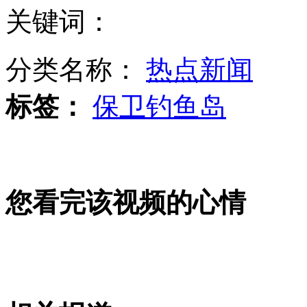
文艺女青年为拍照逼停火车
关键词：
分类名称：
热点新闻
印女子摇滚乐队被批有伤风化 遭解散
标签：
保卫钓鱼岛
居民家里频被盗 门上贴求饶信
您看完该视频的心情
航母"双变单" 美海湾防御起变化
韩媒:美忧虑朝鲜核弹开发加快