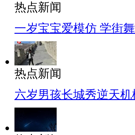
热点新闻
一岁宝宝爱模仿 学街
热点新闻
六岁男孩长城秀逆天机