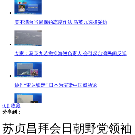
美不满台当局保钓态度作法 马英九选择妥协
专家：马英九若撤换海巡负责人 会引起台湾民间反弹
炒作“雷达锁定” 日本为渲染中国威胁论
0
顶
收藏
分享到：
马英九要求严控保钓船 台民间保钓受挫
苏贞昌拜会日朝野党领袖 