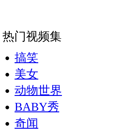
安徽一实载49人客车翻车
热门视频集
走！跟着总书记去植树
搞笑
消防员救轻生者
花炮节热闹非凡
减压"枕头大战"
美女
动物世界
纽约上演“枕头大战”
BABY秀
司机酒驾遇交警 急速倒车逃窜
奇闻