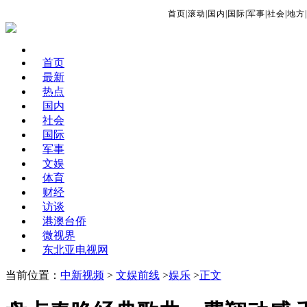
首页
|
滚动
|
国内
|
国际
|
军事
|
社会
|
地方
|
首页
最新
热点
国内
社会
国际
军事
文娱
体育
财经
访谈
港澳台侨
微视界
东北亚电视网
当前位置：
中新视频
>
文娱前线
>
娱乐
>
正文