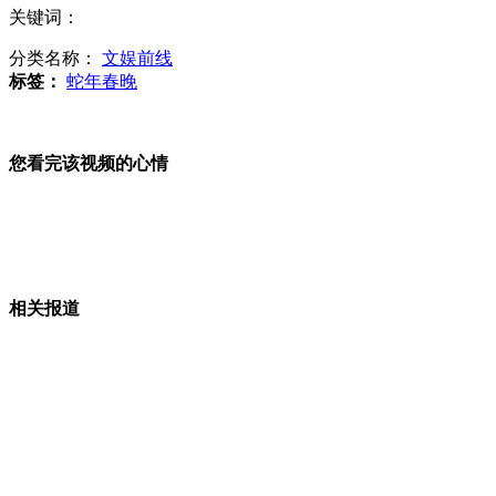
关键词：
2013中国青少年网络春晚
分类名称：
文娱前线
标签：
蛇年春晚
央视48主持人春晚节目造型惊艳
您看完该视频的心情
日本今天讨论集体自卫权问题
相关报道
叙政府军反对派街头激战 机枪猛扫