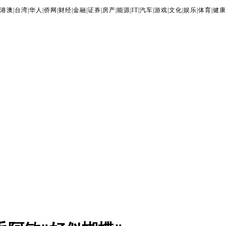
港澳
|
台湾
|
华人
|
侨网
|
财经
|
金融
|
证券
|
房产
|
能源
|
IT
|
汽车
|
游戏
|
文化
|
娱乐
|
体育
|
健康