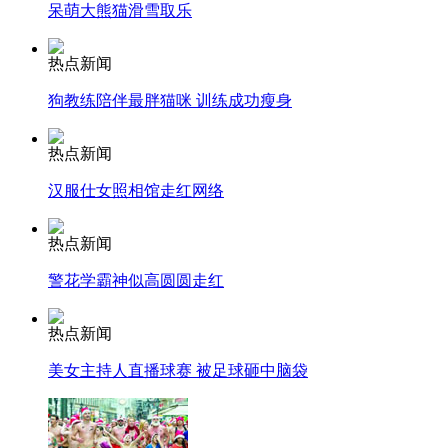
呆萌大熊猫滑雪取乐
安徽一实载49人客车翻车
热点新闻
狗教练陪伴最胖猫咪 训练成功瘦身
热点新闻
走！跟着总书记去植树
汉服仕女照相馆走红网络
消防员救轻生者
花炮节热闹非凡
减压"枕头大战"
热点新闻
警花学霸神似高圆圆走红
热点新闻
纽约上演“枕头大战”
美女主持人直播球赛 被足球砸中脑袋
司机酒驾遇交警 急速倒车逃窜