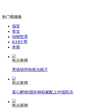
日本讨论集体自卫权：试图突破和平宪法禁区
热门视频集
山西运城恶犬咬伤多人 警民合力深夜将其击毙
搞笑
美女
动物世界
BABY秀
女孩北京地铁殴打老人 痛下狠手拳打脚踢
奇闻
热点新闻
无痛分娩是否安全 医生回应
男孩错把电推当梳子
外交部：反对强权政治霸凌主义
热点新闻
真心醉倒!国外神剧被配上中国民乐
外交部：有关国家言论片面不公正
热点新闻