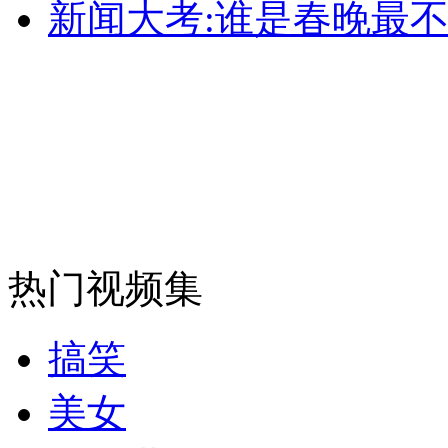
新闻大考:谁是春晚最不
走！跟着总书记去植树
消防员救轻生者
花炮节热闹非凡
减压"枕头大战"
纽约上演“枕头大战”
热门视频集
司机酒驾遇交警 急速倒车逃窜
搞笑
美女