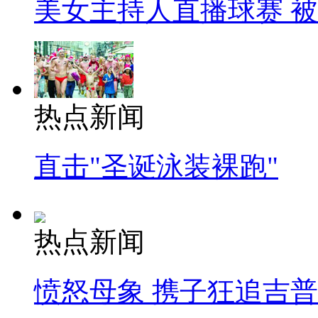
美女主持人直播球赛 
热点新闻
直击"圣诞泳装裸跑"
热点新闻
愤怒母象 携子狂追吉