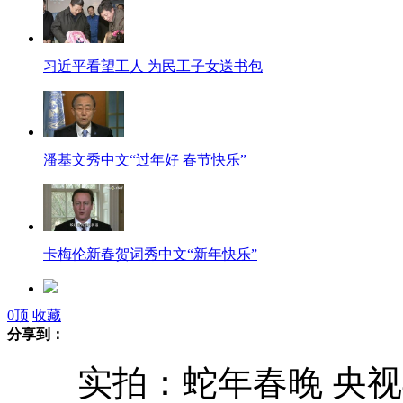
习近平看望工人 为民工子女送书包
潘基文秀中文“过年好 春节快乐”
卡梅伦新春贺词秀中文“新年快乐”
0
顶
收藏
惠州：讨薪11万 全是一毛钱！
分享到：
实拍：蛇年春晚 央视4