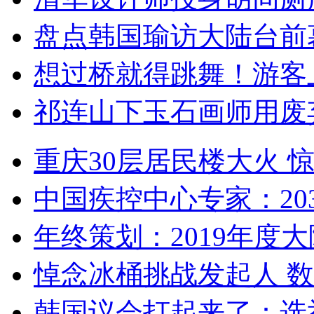
盘点韩国瑜访大陆台前
想过桥就得跳舞！游客
祁连山下玉石画师用废
重庆30层居民楼大火
中国疾控中心专家：203
年终策划：2019年度大陆
悼念冰桶挑战发起人 数百
韩国议会打起来了：选举