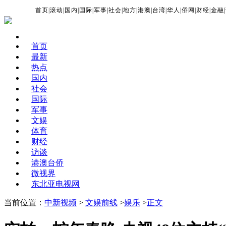
首页
|
滚动
|
国内
|
国际
|
军事
|
社会
|
地方
|
港澳
|
台湾
|
华人
|
侨网
|
财经
|
金融
|
首页
最新
热点
国内
社会
国际
军事
文娱
体育
财经
访谈
港澳台侨
微视界
东北亚电视网
当前位置：
中新视频
>
文娱前线
>
娱乐
>
正文