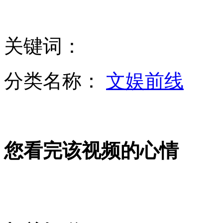
赵本山小品《中奖了》
关键词：
蛇年话蛇：俗称小龙 为远古图腾
分类名称：
文娱前线
拍客:监拍男子一脚踹飞怀孕女护士
车管所受贿所长：为什么单单查我？
您看完该视频的心情
盘点年终奖：20个馒头和6台宝马
山西运城恶犬咬伤多人 警民合力深夜将其击毙