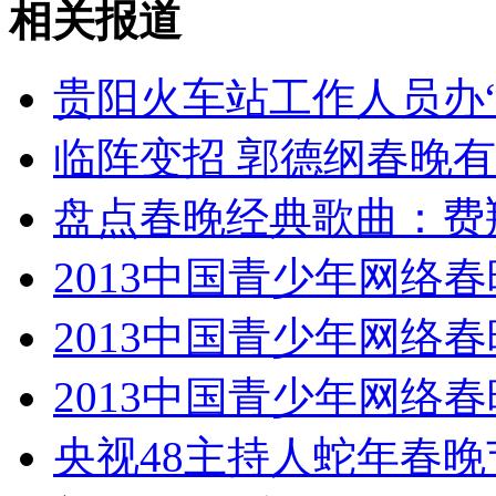
相关报道
贵阳火车站工作人员办
女孩北京地铁殴打老人 痛下狠手拳打脚踢
临阵变招 郭德纲春晚有
无痛分娩是否安全 医生回应
盘点春晚经典歌曲：费翔
外交部：反对强权政治霸凌主义
2013中国青少年网络
外交部：有关国家言论片面不公正
2013中国青少年网络
2013中国青少年网络
安徽一实载49人客车翻车
央视48主持人蛇年春