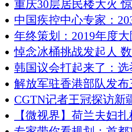
重庆30层居民楼大火
中国疾控中心专家：203
年终策划：2019年度大陆
悼念冰桶挑战发起人 数百
韩国议会打起来了：选举
解放军驻香港部队发布三
CGTN记者王冠探访新疆
【微视界】荷兰夫妇扎根青
专家带你看规划：首都功