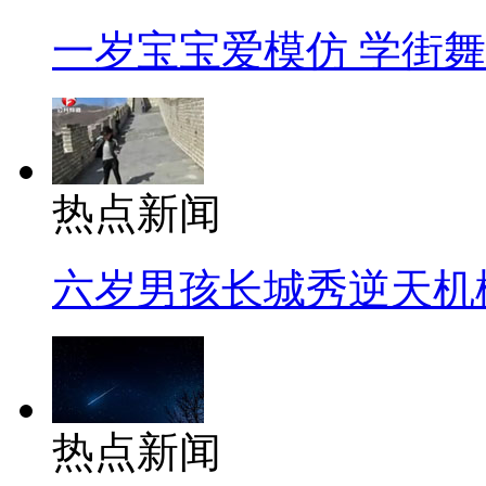
一岁宝宝爱模仿 学街
热点新闻
六岁男孩长城秀逆天机
热点新闻