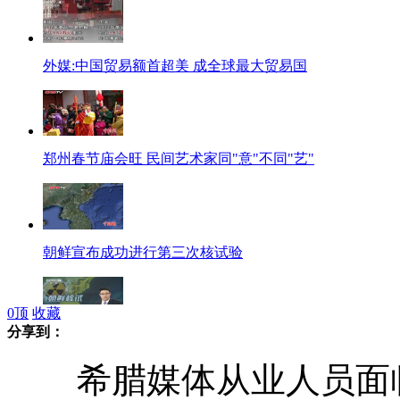
外媒:中国贸易额首超美 成全球最大贸易国
郑州春节庙会旺 民间艺术家同"意"不同"艺"
朝鲜宣布成功进行第三次核试验
0
顶
收藏
分享到：
奥巴马:朝鲜核试验是一种挑衅
希腊媒体从业人员面临