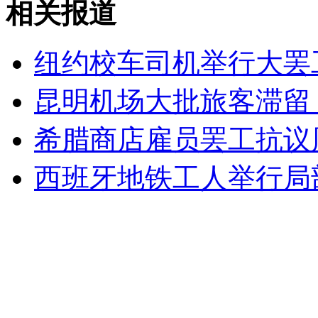
相关报道
深圳警方查获250万元涉嫌走私洋酒
纽约校车司机举行大罢
山西运城恶犬咬伤多人 警民合力深夜将其击毙
昆明机场大批旅客滞留
希腊商店雇员罢工抗议
女孩北京地铁殴打老人 痛下狠手拳打脚踢
西班牙地铁工人举行局
无痛分娩是否安全 医生回应
外交部：反对强权政治霸凌主义
外交部：有关国家言论片面不公正