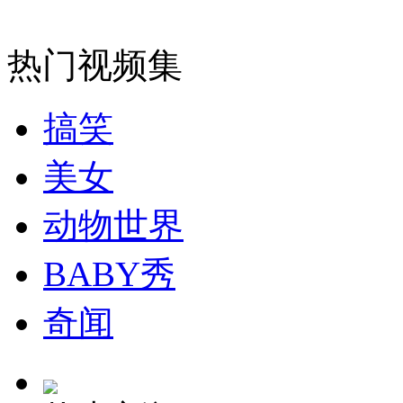
安徽一实载49人客车翻车
热门视频集
搞笑
走！跟着总书记去植树
美女
消防员救轻生者
花炮节热闹非凡
减压"枕头大战"
动物世界
BABY秀
纽约上演“枕头大战”
奇闻
司机酒驾遇交警 急速倒车逃窜