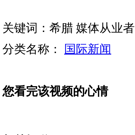
俄媒:朝鲜核试验爆炸当量超7000吨梯恩梯
关键词：希腊 媒体从业者
中国政府坚决反对朝鲜再次核试验
分类名称：
国际新闻
2013"金色眼镜蛇"多国联合军演开幕
您看完该视频的心情
数字揭秘中国海监钓鱼岛巡航编队