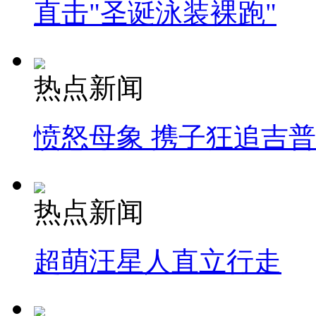
直击"圣诞泳装裸跑"
热点新闻
愤怒母象 携子狂追吉
热点新闻
超萌汪星人直立行走