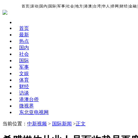
首页
|
滚动
|
国内
|
国际
|
军事
|
社会
|
地方
|
港澳
|
台湾
|
华人
|
侨网
|
财经
|
金融
|
首页
最新
热点
国内
社会
国际
军事
文娱
体育
财经
访谈
港澳台侨
微视界
东北亚电视网
当前位置：
中新视频
>
国际新闻
>
正文