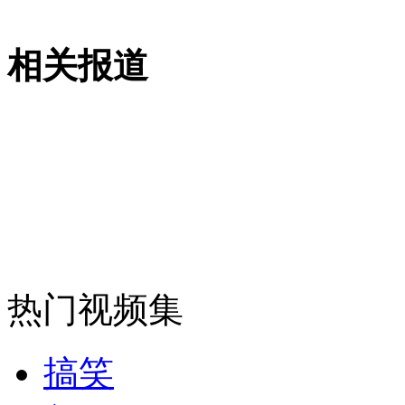
海军编队完成不分昼夜高强度训练
相关报道
山西运城恶犬咬伤多人 警民合力深夜将其击毙
女孩北京地铁殴打老人 痛下狠手拳打脚踢
无痛分娩是否安全 医生回应
外交部：反对强权政治霸凌主义
热门视频集
外交部：有关国家言论片面不公正
搞笑