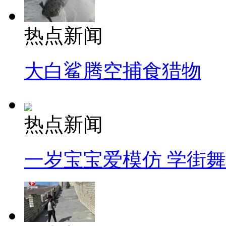
热点新闻
大白鲨腾空捕食猎物
热点新闻
一岁宝宝爱模仿 学街