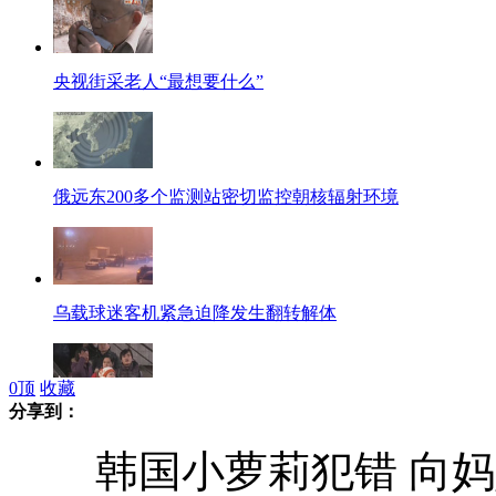
央视街采老人“最想要什么”
俄远东200多个监测站密切监控朝核辐射环境
乌载球迷客机紧急迫降发生翻转解体
0
顶
收藏
分享到：
网友评春节回家十大尴尬话题
韩国小萝莉犯错 向妈