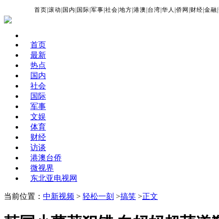
首页
|
滚动
|
国内
|
国际
|
军事
|
社会
|
地方
|
港澳
|
台湾
|
华人
|
侨网
|
财经
|
金融
|
首页
最新
热点
国内
社会
国际
军事
文娱
体育
财经
访谈
港澳台侨
微视界
东北亚电视网
当前位置：
中新视频
>
轻松一刻
>
搞笑
>
正文