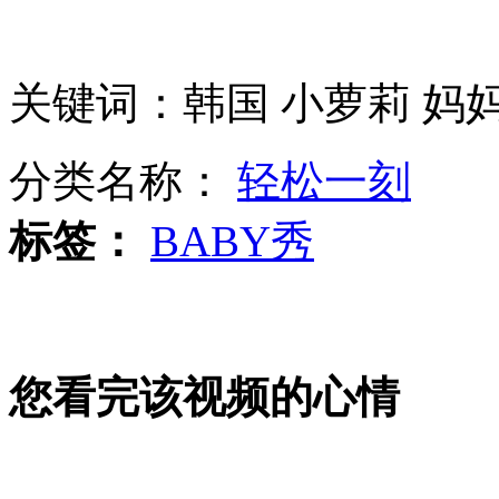
切尔诺贝利核电站建筑部分屋顶墙体坍塌
关键词：韩国 小萝莉 妈
首都机场迎来返程高峰
分类名称：
轻松一刻
标签：
BABY秀
石家庄除夕夜PM2.5值一度爆表
您看完该视频的心情
朝中社：朝将同敌对政策对抗到底