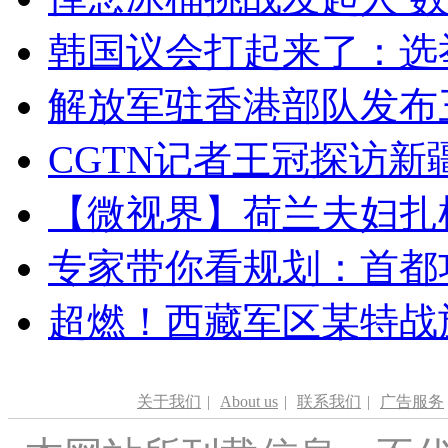
韩国议会打起来了：选举
解放军驻香港部队发布三
CGTN记者王冠探访新疆
【微视界】荷兰夫妇扎根青
专家带你看规划：首都功
超燃！西藏军区某特战
关于我们
|
About us
|
联系我们
|
广告服务