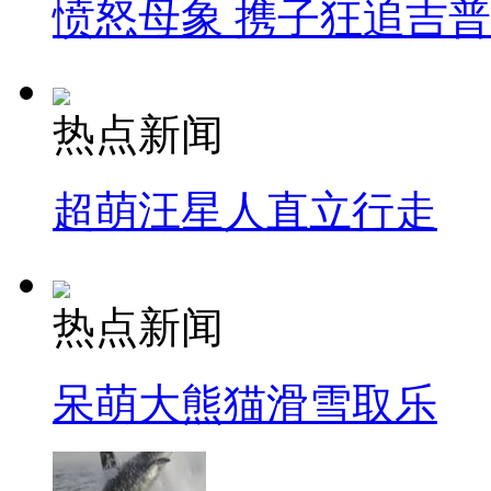
愤怒母象 携子狂追吉
热点新闻
超萌汪星人直立行走
热点新闻
呆萌大熊猫滑雪取乐