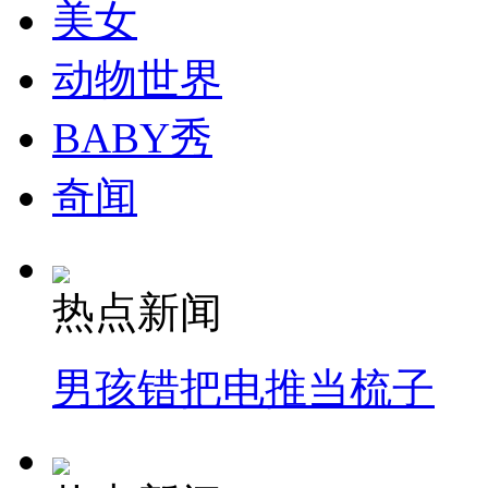
美女
安徽一实载49人客车翻车
动物世界
BABY秀
走！跟着总书记去植树
奇闻
消防员救轻生者
花炮节热闹非凡
减压"枕头大战"
热点新闻
纽约上演“枕头大战”
男孩错把电推当梳子
司机酒驾遇交警 急速倒车逃窜