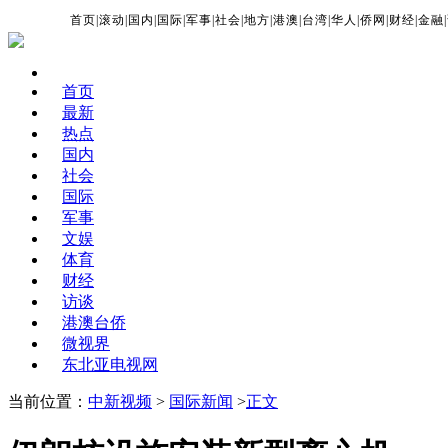
首页
|
滚动
|
国内
|
国际
|
军事
|
社会
|
地方
|
港澳
|
台湾
|
华人
|
侨网
|
财经
|
金融
|
首页
最新
热点
国内
社会
国际
军事
文娱
体育
财经
访谈
港澳台侨
微视界
东北亚电视网
当前位置：
中新视频
>
国际新闻
>
正文