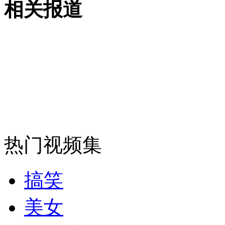
相关报道
无痛分娩是否安全 医生回应
外交部：反对强权政治霸凌主义
外交部：有关国家言论片面不公正
安徽一实载49人客车翻车
热门视频集
搞笑
走！跟着总书记去植树
美女
消防员救轻生者
花炮节热闹非凡
减压"枕头大战"