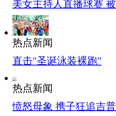
美女主持人直播球赛 
热点新闻
直击"圣诞泳装裸跑"
热点新闻
愤怒母象 携子狂追吉