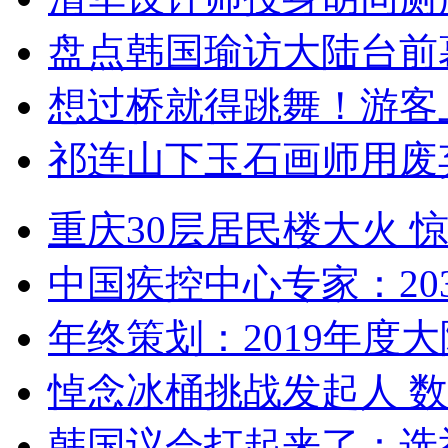
盘点韩国瑜访大陆台前
想过桥就得跳舞！游客
祁连山下玉石画师用废
重庆30层居民楼大火
中国疾控中心专家：203
年终策划：2019年度大陆
悼念冰桶挑战发起人 数百
韩国议会打起来了：选举