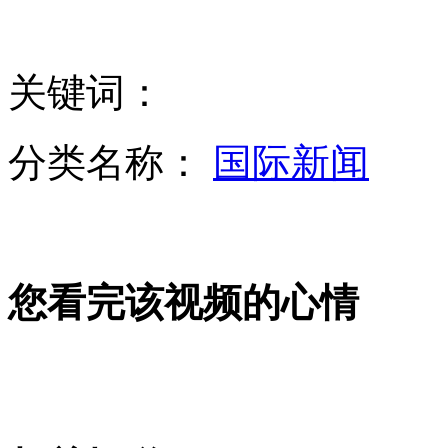
孩子放鞭炮惹祸 家长灭火后留纸条担责
情人节恰逢春节 花价大“跳水”
关键词：
老外花费一百万购买五吨鞭炮燃放
分类名称：
国际新闻
大假里的情人节 鲜花遇冷旅游火
山西运城恶犬咬伤多人 警民合力深夜将其击毙
您看完该视频的心情
女孩北京地铁殴打老人 痛下狠手拳打脚踢