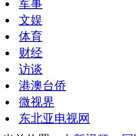
军事
文娱
体育
财经
访谈
港澳台侨
微视界
东北亚电视网