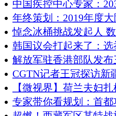
中国疾控中心专家：203
年终策划：2019年度大陆
悼念冰桶挑战发起人 数百
韩国议会打起来了：选举
解放军驻香港部队发布三
CGTN记者王冠探访新疆
【微视界】荷兰夫妇扎根青
专家带你看规划：首都功
超燃！西藏军区某特战