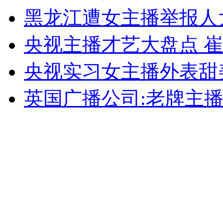
黑龙江遭女主播举报人
女孩北京地铁殴打老人 痛下狠手拳打脚踢
央视主播才艺大盘点 
无痛分娩是否安全 医生回应
央视实习女主播外表甜
外交部：反对强权政治霸凌主义
英国广播公司:老牌主
外交部：有关国家言论片面不公正
安徽一实载49人客车翻车