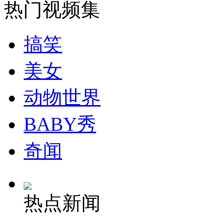
走！跟着总书记去植树
热门视频集
消防员救轻生者
花炮节热闹非凡
减压"枕头大战"
搞笑
美女
动物世界
纽约上演“枕头大战”
BABY秀
司机酒驾遇交警 急速倒车逃窜
奇闻
热点新闻