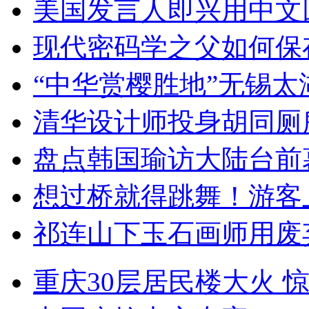
美国发言人即兴用中文
现代密码学之父如何保
“中华赏樱胜地”无锡
清华设计师投身胡同厕
盘点韩国瑜访大陆台前
想过桥就得跳舞！游客
祁连山下玉石画师用废
重庆30层居民楼大火