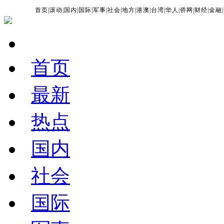
首页
|
滚动
|
国内
|
国际
|
军事
|
社会
|
地方
|
港澳
|
台湾
|
华人
|
侨网
|
财经
|
金融
|
首页
最新
热点
国内
社会
国际