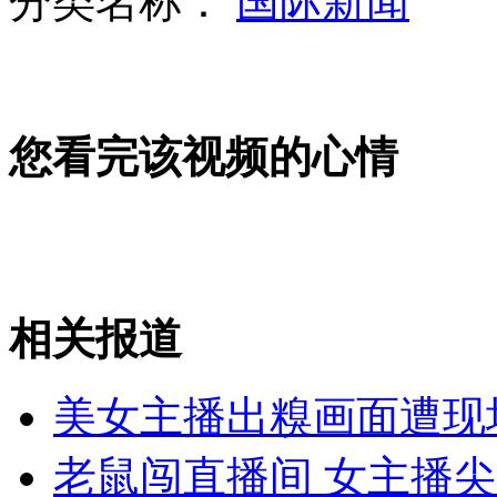
分类名称：
国际新闻
德称朝核试验规模远超韩国估测值
您看完该视频的心情
美国失火搁浅豪华邮轮已靠岸
相关报道
实拍五台山假僧人"开光"骗钱全程
美女主播出糗画面遭现
山西运城恶犬咬伤多人 警民合力深夜将其击毙
老鼠闯直播间 女主播