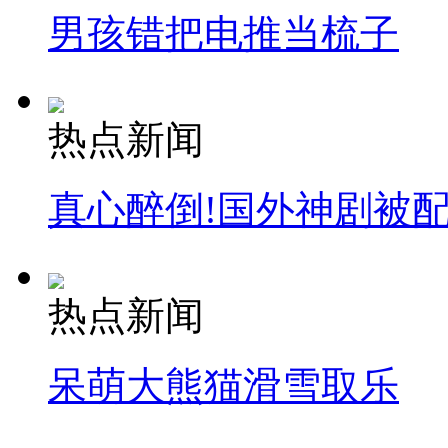
男孩错把电推当梳子
热点新闻
真心醉倒!国外神剧被
热点新闻
呆萌大熊猫滑雪取乐