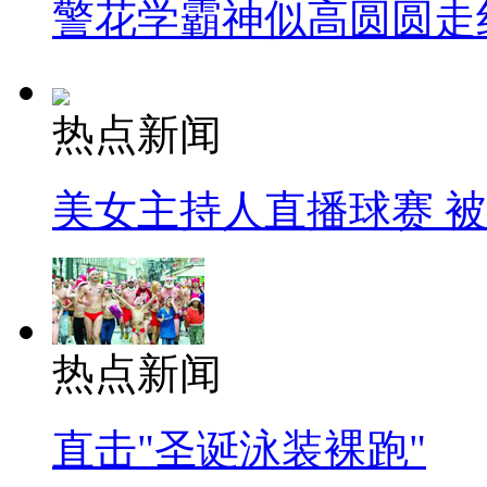
警花学霸神似高圆圆走
热点新闻
美女主持人直播球赛 
热点新闻
直击"圣诞泳装裸跑"