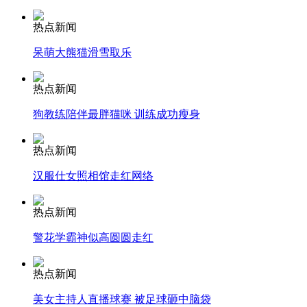
热点新闻
呆萌大熊猫滑雪取乐
纽约上演“枕头大战”
热点新闻
司机酒驾遇交警 急速倒车逃窜
狗教练陪伴最胖猫咪 训练成功瘦身
热点新闻
汉服仕女照相馆走红网络
热点新闻
警花学霸神似高圆圆走红
热点新闻
美女主持人直播球赛 被足球砸中脑袋