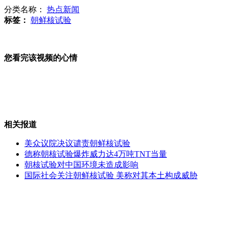
分类名称：
热点新闻
过年磕头100余个 跪拜礼存废引争议
标签：
朝鲜核试验
"刀锋战士"被指控谋杀 出庭受审落泪
您看完该视频的心情
游客睡巴士 赴港游怎么了？
相关报道
美众议院决议谴责朝鲜核试验
山西运城恶犬咬伤多人 警民合力深夜将其击毙
德称朝核试验爆炸威力达4万吨TNT当量
朝核试验对中国环境未造成影响
国际社会关注朝鲜核试验 美称对其本土构成威胁
女孩北京地铁殴打老人 痛下狠手拳打脚踢