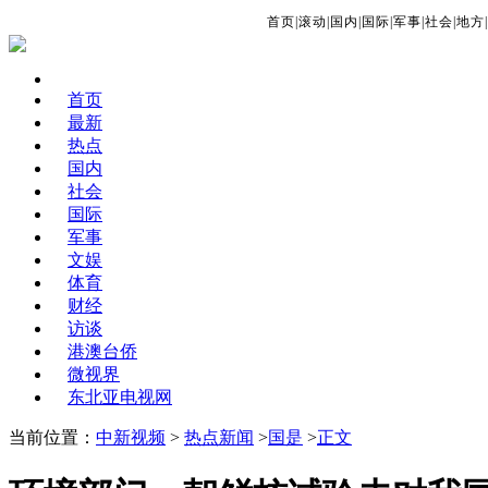
首页
|
滚动
|
国内
|
国际
|
军事
|
社会
|
地方
|
首页
最新
热点
国内
社会
国际
军事
文娱
体育
财经
访谈
港澳台侨
微视界
东北亚电视网
当前位置：
中新视频
>
热点新闻
>
国是
>
正文