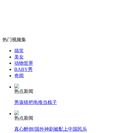
无痛分娩是否安全 医生回应
外交部：反对强权政治霸凌主义
热门视频集
外交部：有关国家言论片面不公正
搞笑
美女
动物世界
BABY秀
安徽一实载49人客车翻车
奇闻
热点新闻
男孩错把电推当梳子
走！跟着总书记去植树
热点新闻
消防员救轻生者
花炮节热闹非凡
减压"枕头大战"
真心醉倒!国外神剧被配上中国民乐