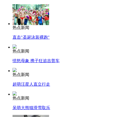
热点新闻
直击"圣诞泳装裸跑"
热点新闻
愤怒母象 携子狂追吉普车
热点新闻
超萌汪星人直立行走
热点新闻
呆萌大熊猫滑雪取乐