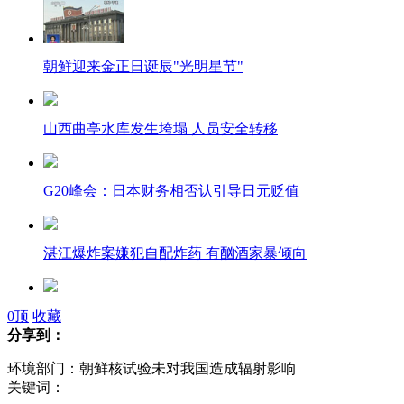
朝鲜迎来金正日诞辰"光明星节"
山西曲亭水库发生垮塌 人员安全转移
G20峰会：日本财务相否认引导日元贬值
湛江爆炸案嫌犯自配炸药 有酗酒家暴倾向
《西游》刷新华语电影史单日票房纪录
0
顶
收藏
分享到：
环境部门：朝鲜核试验未对我国造成辐射影响
专家：俄坠落陨石威力相当于20颗原子弹
关键词：