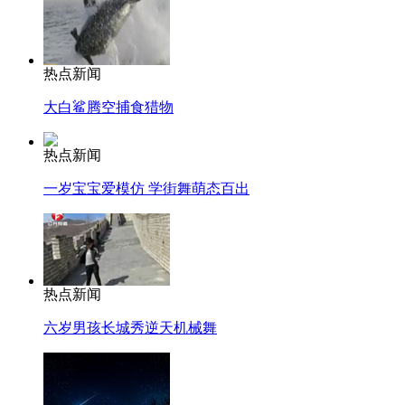
热点新闻
大白鲨腾空捕食猎物
热点新闻
一岁宝宝爱模仿 学街舞萌态百出
热点新闻
六岁男孩长城秀逆天机械舞