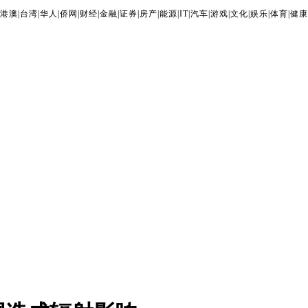
港澳
|
台湾
|
华人
|
侨网
|
财经
|
金融
|
证券
|
房产
|
能源
|
IT
|
汽车
|
游戏
|
文化
|
娱乐
|
体育
|
健康