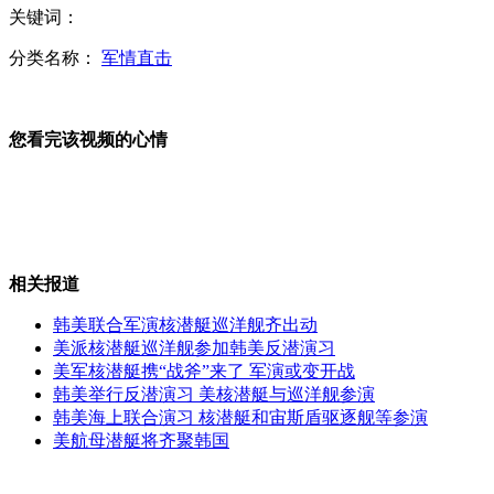
美旧金山夜空现"火球" 疑为陨石
关键词：
分类名称：
军情直击
马里"基地"组织机密战略文件曝光
您看完该视频的心情
空姐记者上榜最不受欢迎结婚职业
相关报道
韩美联合军演核潜艇巡洋舰齐出动
美派核潜艇巡洋舰参加韩美反潜演习
新交规催火代驾 月薪能挣上万元
美军核潜艇携“战斧”来了 军演或变开战
韩美举行反潜演习 美核潜艇与巡洋舰参演
韩美海上联合演习 核潜艇和宙斯盾驱逐舰等参演
美航母潜艇将齐聚韩国
假期结束 "中国式离别"引网友共鸣