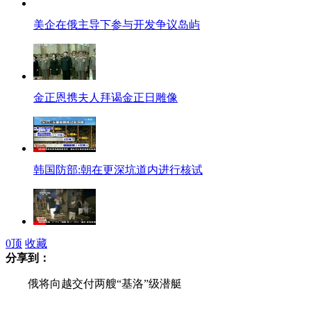
美企在俄主导下参与开发争议岛屿
金正恩携夫人拜谒金正日雕像
韩国防部:朝在更深坑道内进行核试
巴基斯坦奎达爆炸袭击已致63人死亡
0
顶
收藏
分享到：
俄将向越交付两艘“基洛”级潜艇