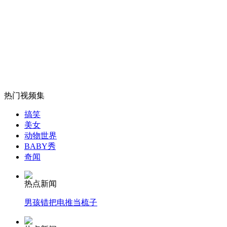
山西运城恶犬咬伤多人 警民合力深夜将其击毙
女孩北京地铁殴打老人 痛下狠手拳打脚踢
热门视频集
无痛分娩是否安全 医生回应
搞笑
美女
动物世界
外交部：反对强权政治霸凌主义
BABY秀
奇闻
外交部：有关国家言论片面不公正
热点新闻
男孩错把电推当梳子