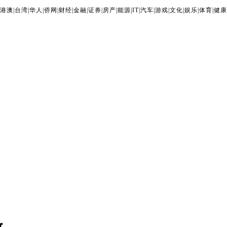
港澳
|
台湾
|
华人
|
侨网
|
财经
|
金融
|
证券
|
房产
|
能源
|
IT
|
汽车
|
游戏
|
文化
|
娱乐
|
体育
|
健康