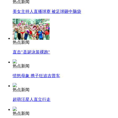
热点新闻
美女主持人直播球赛 被足球砸中脑袋
热点新闻
直击"圣诞泳装裸跑"
热点新闻
愤怒母象 携子狂追吉普车
热点新闻
超萌汪星人直立行走
热点新闻