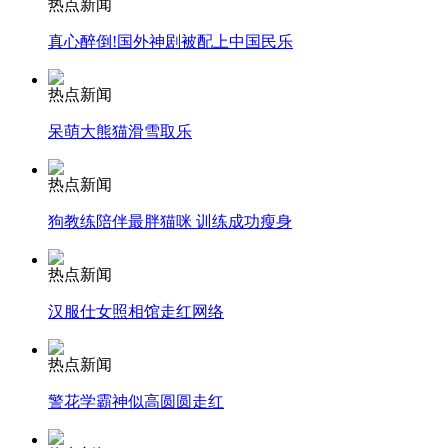
热点新闻
安徽一实载49人客车翻车
真心醉倒!国外神剧被配上中国民乐
热点新闻
走！跟着总书记去植树
呆萌大熊猫滑雪取乐
热点新闻
消防员救轻生者
花炮节热闹非凡
减压"枕头大战"
狗教练陪伴最胖猫咪 训练成功瘦身
热点新闻
纽约上演“枕头大战”
汉服仕女照相馆走红网络
热点新闻
司机酒驾遇交警 急速倒车逃窜
警花学霸神似高圆圆走红