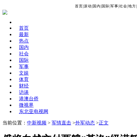
首页
|
滚动
|
国内
|
国际
|
军事
|
社会
|
地方
|
首页
最新
热点
国内
社会
国际
军事
文娱
体育
财经
访谈
港澳台侨
微视界
东北亚电视网
当前位置：
中新视频
>
军情直击
>
外军动态
>
正文