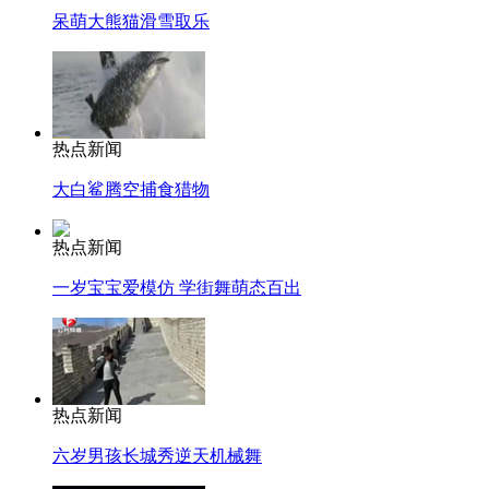
呆萌大熊猫滑雪取乐
热点新闻
大白鲨腾空捕食猎物
热点新闻
一岁宝宝爱模仿 学街舞萌态百出
热点新闻
六岁男孩长城秀逆天机械舞