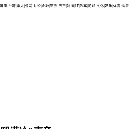
港澳
|
台湾
|
华人
|
侨网
|
财经
|
金融
|
证券
|
房产
|
能源
|
IT
|
汽车
|
游戏
|
文化
|
娱乐
|
体育
|
健康