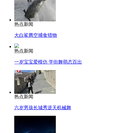
热点新闻
大白鲨腾空捕食猎物
热点新闻
一岁宝宝爱模仿 学街舞萌态百出
热点新闻
六岁男孩长城秀逆天机械舞