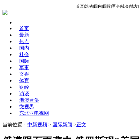
首页
|
滚动
|
国内
|
国际
|
军事
|
社会
|
地方
|
首页
最新
热点
国内
社会
国际
军事
文娱
体育
财经
访谈
港澳台侨
微视界
东北亚电视网
当前位置：
中新视频
>
国际新闻
>
正文