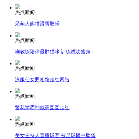
热点新闻
安徽一实载49人客车翻车
呆萌大熊猫滑雪取乐
热点新闻
走！跟着总书记去植树
狗教练陪伴最胖猫咪 训练成功瘦身
热点新闻
消防员救轻生者
花炮节热闹非凡
减压"枕头大战"
汉服仕女照相馆走红网络
热点新闻
纽约上演“枕头大战”
警花学霸神似高圆圆走红
热点新闻
司机酒驾遇交警 急速倒车逃窜
美女主持人直播球赛 被足球砸中脑袋