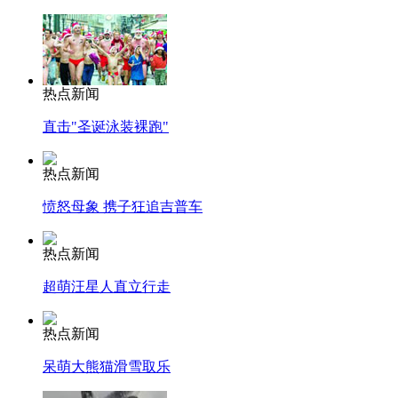
热点新闻
直击"圣诞泳装裸跑"
热点新闻
愤怒母象 携子狂追吉普车
热点新闻
超萌汪星人直立行走
热点新闻
呆萌大熊猫滑雪取乐