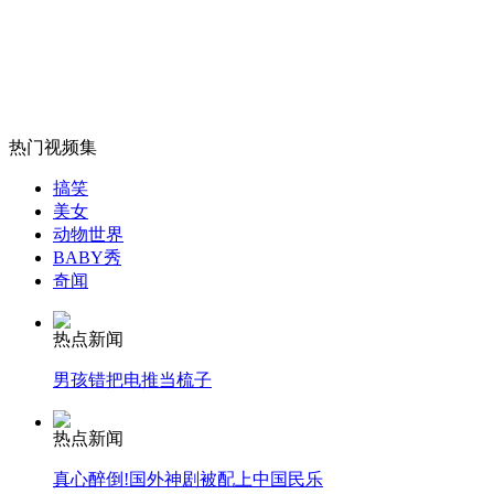
美华侨社团酝酿反对安倍访美示威游行
山西运城恶犬咬伤多人 警民合力深夜将其击毙
热门视频集
搞笑
女孩北京地铁殴打老人 痛下狠手拳打脚踢
美女
动物世界
BABY秀
无痛分娩是否安全 医生回应
奇闻
热点新闻
外交部：反对强权政治霸凌主义
男孩错把电推当梳子
外交部：有关国家言论片面不公正
热点新闻
真心醉倒!国外神剧被配上中国民乐