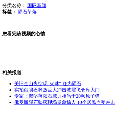
分类名称：
国际新闻
标签：
陨石坠落
陨石撞地球不鲜见 通古斯大爆炸仍是谜
您看完该视频的心情
日配自制P1反潜机 反潜战力仅次于美国？
相关报道
尹卓：中国核潜艇可世界部署 日本没法比
美旧金山夜空现"火球" 疑为陨石
实拍俄陨石释放巨大冲击波震飞仓库大门
专家：俄坠落陨石威力相当于20颗原子弹
俄罗斯陨石坠落现场景象惊人 10个居民点受冲击
尹卓：美核潜艇频繁访菲 意在侦测南海地形