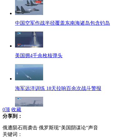
中国空军作战半径覆盖东南海诸岛包含钓岛
美国拥4千余枚核弹头
海军远洋训练 18天拉响百余次战斗警报
0
顶
收藏
分享到：
我国航空反潜能力较弱 较美俄日有差距
俄遭陨石雨袭击 俄罗斯现"美国阴谋论"声音
关键词：