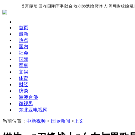
首页
|
滚动
|
国内
|
国际
|
军事
|
社会
|
地方
|
港澳
|
台湾
|
华人
|
侨网
|
财经
|
金融
|
首页
最新
热点
国内
社会
国际
军事
文娱
体育
财经
访谈
港澳台侨
微视界
东北亚电视网
当前位置：
中新视频
>
国际新闻
>
正文