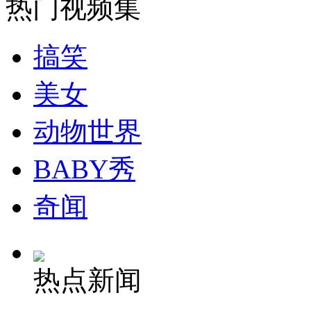
热门视频集
走！跟着总书记去植树
搞笑
美女
消防员救轻生者
花炮节热闹非凡
减压"枕头大战"
动物世界
BABY秀
纽约上演“枕头大战”
奇闻
司机酒驾遇交警 急速倒车逃窜
热点新闻