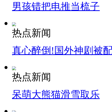
男孩错把电推当梳子
热点新闻
真心醉倒!国外神剧被
热点新闻
呆萌大熊猫滑雪取乐