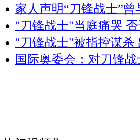
家人声明“刀锋战士”
"刀锋战士"当庭痛哭 
女孩北京地铁殴打老人 痛下狠手拳打脚踢
"刀锋战士"被指控谋杀
无痛分娩是否安全 医生回应
国际奥委会：对刀锋战
外交部：反对强权政治霸凌主义
外交部：有关国家言论片面不公正
安徽一实载49人客车翻车