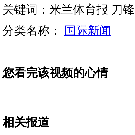
关键词：米兰体育报 刀锋
山西水库垮塌现场:淤泥浸泡民房
分类名称：
国际新闻
美担当对中反潜主力军 中国如何突围？
您看完该视频的心情
中国空军作战半径覆盖东南海诸岛包含钓岛
美国拥4千余枚核弹头
相关报道
山西运城恶犬咬伤多人 警民合力深夜将其击毙