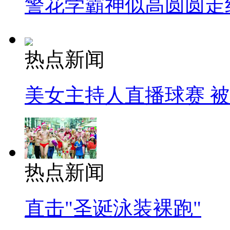
警花学霸神似高圆圆走
热点新闻
美女主持人直播球赛 
热点新闻
直击"圣诞泳装裸跑"