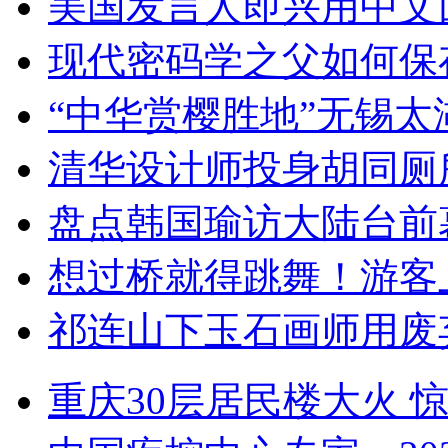
美国发言人即兴用中文
现代密码学之父如何保
“中华赏樱胜地”无锡
清华设计师投身胡同厕
盘点韩国瑜访大陆台前
想过桥就得跳舞！游客
祁连山下玉石画师用废
重庆30层居民楼大火