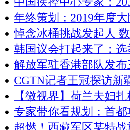
中国疾控中心专家：203
年终策划：2019年度大陆
悼念冰桶挑战发起人 数百
韩国议会打起来了：选举
解放军驻香港部队发布三
CGTN记者王冠探访新疆
【微视界】荷兰夫妇扎根青
专家带你看规划：首都功
超燃！西藏军区某特战