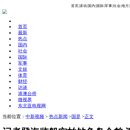
首页
|
滚动
|
国内
|
国际
|
军事
|
社会
|
地方
|
首页
最新
热点
国内
社会
国际
军事
文娱
体育
财经
访谈
港澳台侨
微视界
东北亚电视网
当前位置：
中新视频
>
热点新闻
>
国是
>
正文