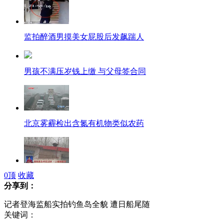
监拍醉酒男摸美女屁股后发飙踹人
男孩不满压岁钱上缴 与父母签合同
北京雾霾检出含氮有机物类似农药
0
顶
收藏
实拍山西水库漏水事故村庄过水一人被困屋顶
分享到：
记者登海监船实拍钓鱼岛全貌 遭日船尾随
关键词：