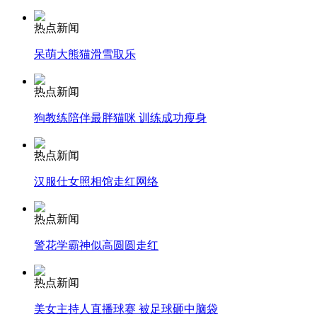
安徽一实载49人客车翻车
热点新闻
呆萌大熊猫滑雪取乐
走！跟着总书记去植树
热点新闻
狗教练陪伴最胖猫咪 训练成功瘦身
消防员救轻生者
花炮节热闹非凡
减压"枕头大战"
热点新闻
汉服仕女照相馆走红网络
纽约上演“枕头大战”
热点新闻
警花学霸神似高圆圆走红
司机酒驾遇交警 急速倒车逃窜
热点新闻
美女主持人直播球赛 被足球砸中脑袋