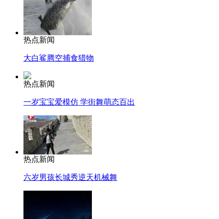
热点新闻
大白鲨腾空捕食猎物
热点新闻
一岁宝宝爱模仿 学街舞萌态百出
热点新闻
六岁男孩长城秀逆天机械舞