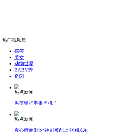
山西运城恶犬咬伤多人 警民合力深夜将其击毙
热门视频集
女孩北京地铁殴打老人 痛下狠手拳打脚踢
搞笑
美女
动物世界
无痛分娩是否安全 医生回应
BABY秀
奇闻
外交部：反对强权政治霸凌主义
热点新闻
男孩错把电推当梳子
外交部：有关国家言论片面不公正
热点新闻
真心醉倒!国外神剧被配上中国民乐