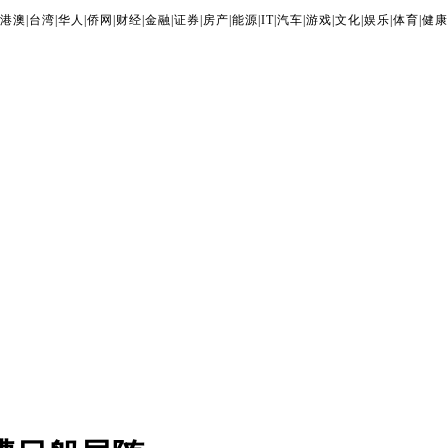
港澳
|
台湾
|
华人
|
侨网
|
财经
|
金融
|
证券
|
房产
|
能源
|
IT
|
汽车
|
游戏
|
文化
|
娱乐
|
体育
|
健康