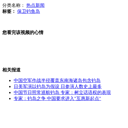
我海监船钓鱼岛海域巡航遭日船尾随
分类名称：
热点新闻
标签：
保卫钓鱼岛
春节调查：被访者近半数花销超5千元
您看完该视频的心情
日韩：朝鲜或已实现核弹头小型化
相关报道
中国空军作战半径覆盖东南海诸岛包含钓岛
日美军演以钓岛为假设 日参演人数史上最多
红包压岁钱看涨 有老有小的中层"亚历山大"
中国节日照常巡航钓岛 专家：树立话语权的表现
专家：钓岛之争 中国要求进入"互惠新起点"
画家作画记录郑州全城吃面助人事件