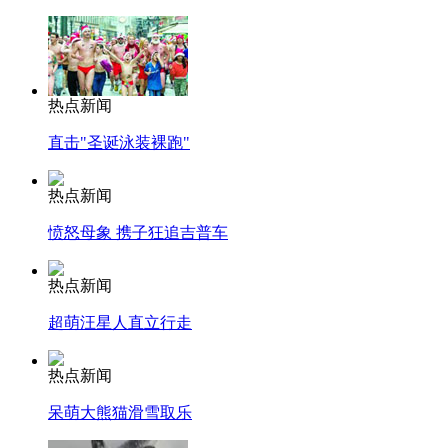
热点新闻
直击"圣诞泳装裸跑"
热点新闻
愤怒母象 携子狂追吉普车
热点新闻
超萌汪星人直立行走
热点新闻
呆萌大熊猫滑雪取乐