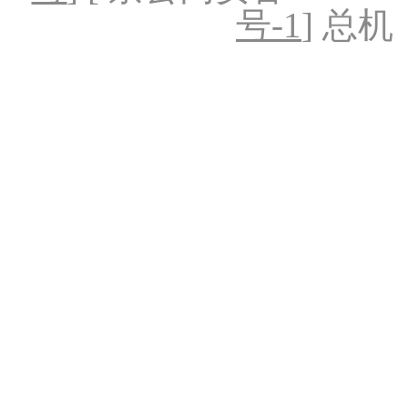
号-1
] 总机：