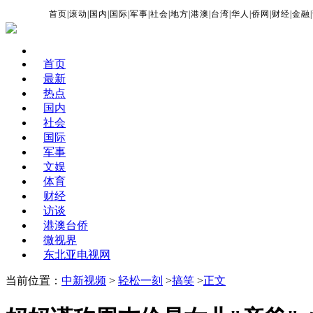
首页
|
滚动
|
国内
|
国际
|
军事
|
社会
|
地方
|
港澳
|
台湾
|
华人
|
侨网
|
财经
|
金融
|
首页
最新
热点
国内
社会
国际
军事
文娱
体育
财经
访谈
港澳台侨
微视界
东北亚电视网
当前位置：
中新视频
>
轻松一刻
>
搞笑
>
正文