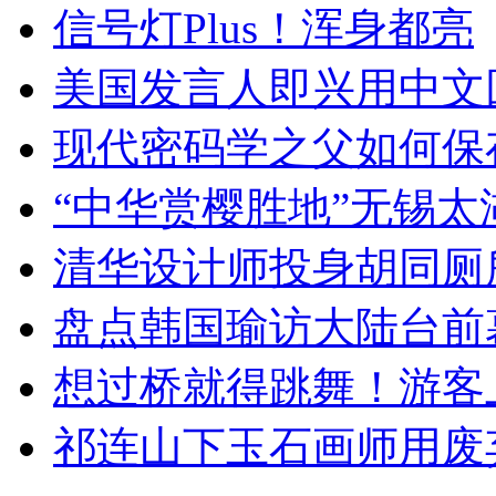
信号灯Plus！浑身都亮
美国发言人即兴用中文
现代密码学之父如何保
“中华赏樱胜地”无锡
清华设计师投身胡同厕
盘点韩国瑜访大陆台前
想过桥就得跳舞！游客
祁连山下玉石画师用废