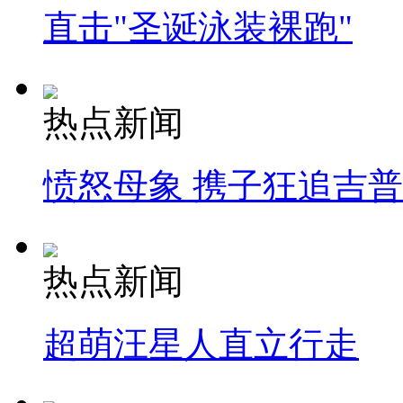
直击"圣诞泳装裸跑"
热点新闻
愤怒母象 携子狂追吉
热点新闻
超萌汪星人直立行走