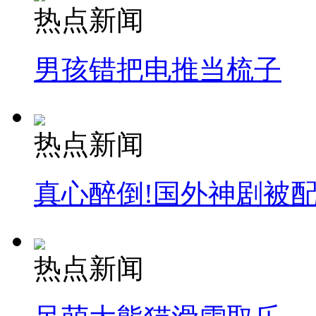
热点新闻
走！跟着总书记去植树
男孩错把电推当梳子
消防员救轻生者
花炮节热闹非凡
减压"枕头大战"
热点新闻
纽约上演“枕头大战”
真心醉倒!国外神剧被
司机酒驾遇交警 急速倒车逃窜
热点新闻