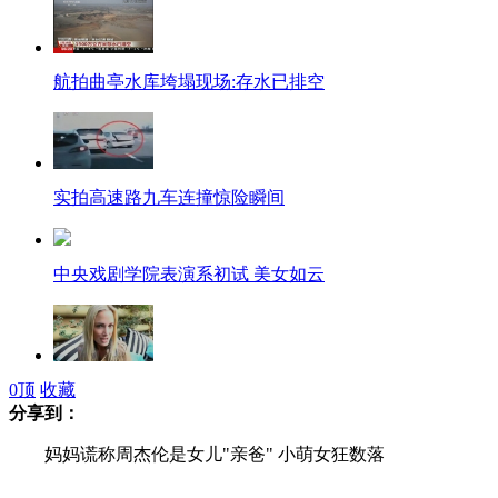
航拍曲亭水库垮塌现场:存水已排空
实拍高速路九车连撞惊险瞬间
中央戏剧学院表演系初试 美女如云
“刀锋战士”女友生前参演电视播出
0
顶
收藏
分享到：
妈妈谎称周杰伦是女儿"亲爸" 小萌女狂数落
美20岁宅男誓要与充气玩具结婚