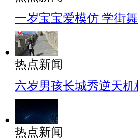
一岁宝宝爱模仿 学街
热点新闻
六岁男孩长城秀逆天机
热点新闻