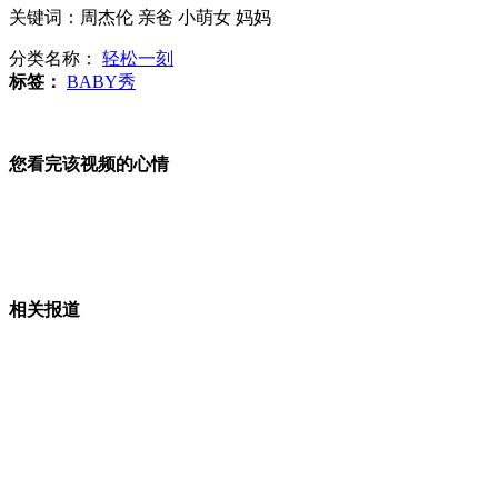
关键词：周杰伦 亲爸 小萌女 妈妈
妈妈谎称周杰伦是女儿"亲爸" 小萌女狂数落
分类名称：
轻松一刻
标签：
BABY秀
央视近距离拍摄钓鱼岛全貌
您看完该视频的心情
监拍醉酒男摸美女屁股后发飙踹人
相关报道
男孩不满压岁钱上缴 与父母签合同
山西运城恶犬咬伤多人 警民合力深夜将其击毙