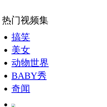
女孩北京地铁殴打老人 痛下狠手拳打脚踢
热门视频集
无痛分娩是否安全 医生回应
搞笑
外交部：反对强权政治霸凌主义
美女
动物世界
外交部：有关国家言论片面不公正
BABY秀
安徽一实载49人客车翻车
奇闻