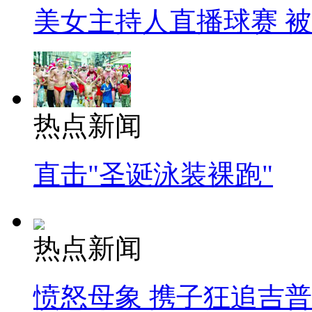
美女主持人直播球赛 
热点新闻
直击"圣诞泳装裸跑"
热点新闻
愤怒母象 携子狂追吉