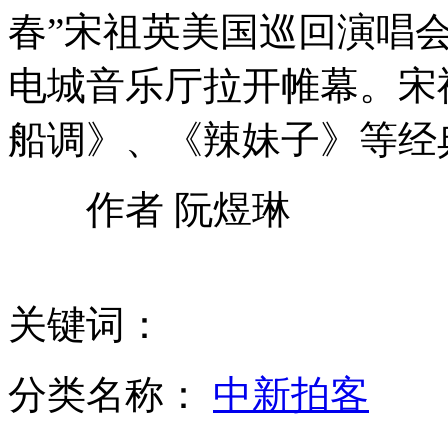
女记者采访遭野象追赶连呼"快跑"
春”宋祖英美国巡回演唱
电城音乐厅拉开帷幕。宋
梁朝伟因钓鱼岛退出日本电影 日方公司破产
船调》、《辣妹子》等经
作者 阮煜琳
国台办：高度评价连战到大陆交流访问
关键词：
埃及观光气球爆炸遇难者升至19人
分类名称：
中新拍客
F-35座舱冒烟 问题不断恐丢"大单"