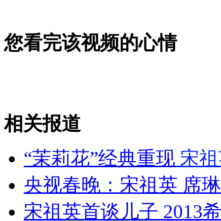
山西运城恶犬咬伤多人 警民合力深夜将其击毙
您看完该视频的心情
女孩北京地铁殴打老人 痛下狠手拳打脚踢
无痛分娩是否安全 医生回应
相关报道
外交部：反对强权政治霸凌主义
“茉莉花”经典重现
宋祖
外交部：有关国家言论片面不公正
央视春晚：宋祖英 席
宋祖英首谈儿子 2013