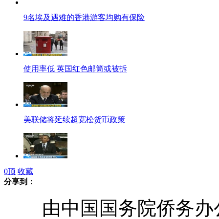
9名埃及遇难的香港游客均购有保险
使用率低 英国红色邮筒或被拆
美联储将延续超宽松货币政策
美国:大打口水仗 两党分歧难弥合
0
顶
收藏
分享到：
由中国国务院侨务办公