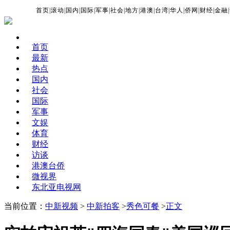
首页
|
滚动
|
国内
|
国际
|
军事
|
社会
|
地方
|
港澳
|
台湾
|
华人
|
侨网
|
财经
|
金融
|
首页
最新
热点
国内
社会
国际
军事
文娱
体育
财经
访谈
港澳台侨
微视界
东北亚电视网
当前位置：
中新视频
>
中新拍客
>
秀色可餐
>
正文