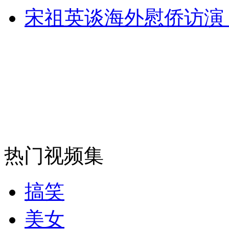
安徽一实载49人客车翻车
宋祖英谈海外慰侨访演
走！跟着总书记去植树
消防员救轻生者
花炮节热闹非凡
减压"枕头大战"
热门视频集
纽约上演“枕头大战”
搞笑
司机酒驾遇交警 急速倒车逃窜
美女