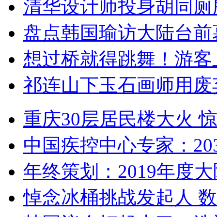
清华设计师投身胡同厕
盘点韩国瑜访大陆台前
想过桥就得跳舞！游客
祁连山下玉石画师用废
重庆30层居民楼大火
中国疾控中心专家：203
年终策划：2019年度大陆
悼念冰桶挑战发起人 数百