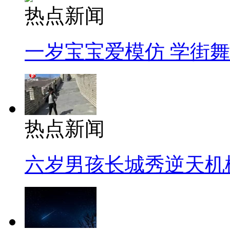
热点新闻
一岁宝宝爱模仿 学街
热点新闻
六岁男孩长城秀逆天机