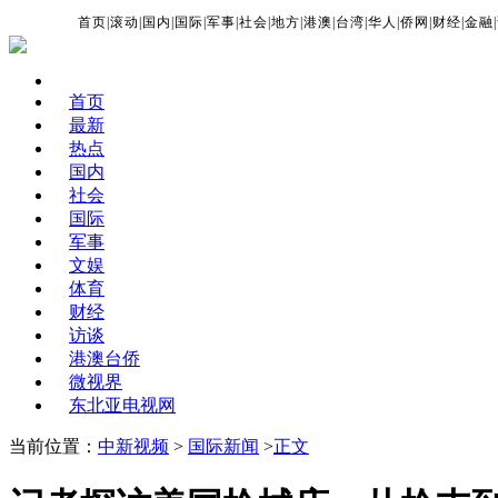
首页
|
滚动
|
国内
|
国际
|
军事
|
社会
|
地方
|
港澳
|
台湾
|
华人
|
侨网
|
财经
|
金融
|
首页
最新
热点
国内
社会
国际
军事
文娱
体育
财经
访谈
港澳台侨
微视界
东北亚电视网
当前位置：
中新视频
>
国际新闻
>
正文