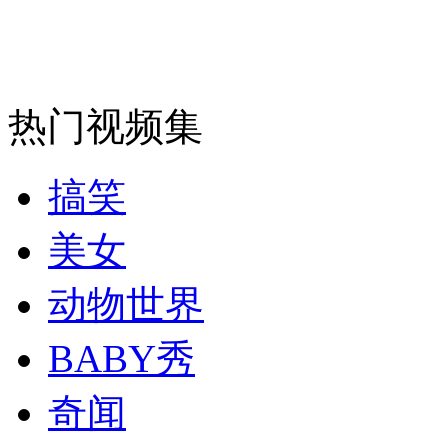
安徽一实载49人客车翻车
热门视频集
走！跟着总书记去植树
搞笑
消防员救轻生者
花炮节热闹非凡
减压"枕头大战"
美女
动物世界
纽约上演“枕头大战”
BABY秀
奇闻
司机酒驾遇交警 急速倒车逃窜