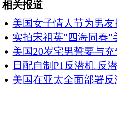
相关报道
“刀锋战士”家中现染血球拍
美国女子情人节为男友
山西运城恶犬咬伤多人 警民合力深夜将其击毙
实拍宋祖英"四海同春
美国20岁宅男誓要与
女孩北京地铁殴打老人 痛下狠手拳打脚踢
日配自制P1反潜机 反
无痛分娩是否安全 医生回应
美国在亚太全面部署反
外交部：反对强权政治霸凌主义
外交部：有关国家言论片面不公正