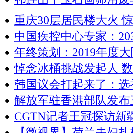
重庆30层居民楼大火
中国疾控中心专家：203
年终策划：2019年度大陆
悼念冰桶挑战发起人 数百
韩国议会打起来了：选举
解放军驻香港部队发布三
CGTN记者王冠探访新疆
【微视界】荷兰夫妇扎根青