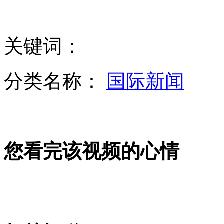
火车站外发传单 企业蹲点“抢人”
关键词：
旅客手机暗拍:机场员工粗暴摔行李
分类名称：
国际新闻
西雅图4只幼狮首次与游客见面
您看完该视频的心情
广东大屏幕播不雅视频系操作失误