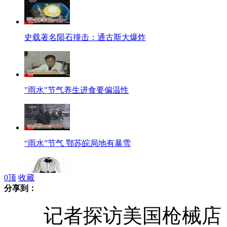
史载著名陨石撞击：通古斯大爆炸
"雨水"节气养生进食要偏温性
“雨水”节气 鄂苏皖局地有暴雪
0
顶
收藏
分享到：
上海:服装公司生产校服被检出"致癌"
记者探访美国枪械店：