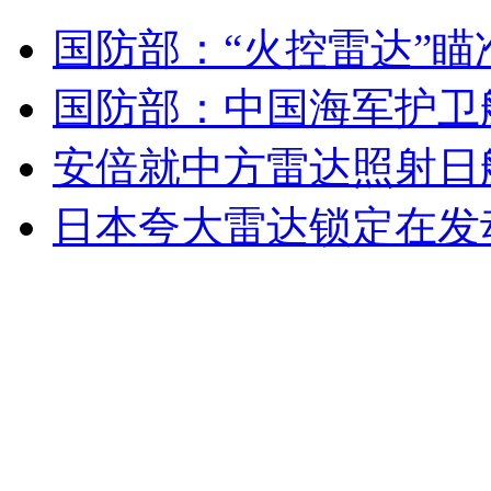
女孩北京地铁殴打老人 痛下狠手拳打脚踢
国防部：“火控雷达”
国防部：中国海军护卫
无痛分娩是否安全 医生回应
安倍就中方雷达照射日
外交部：反对强权政治霸凌主义
日本夸大雷达锁定在发
外交部：有关国家言论片面不公正
安徽一实载49人客车翻车