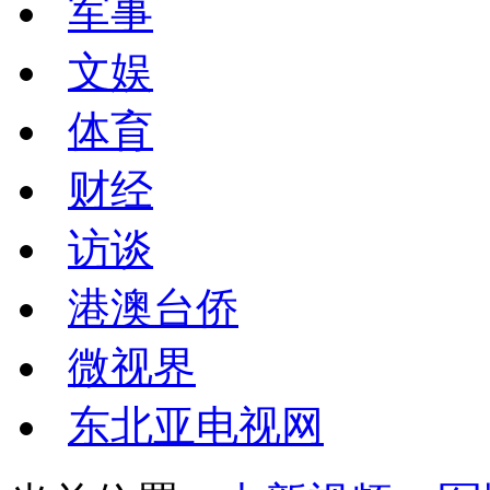
军事
文娱
体育
财经
访谈
港澳台侨
微视界
东北亚电视网