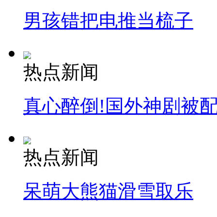
男孩错把电推当梳子
热点新闻
真心醉倒!国外神剧被
热点新闻
呆萌大熊猫滑雪取乐