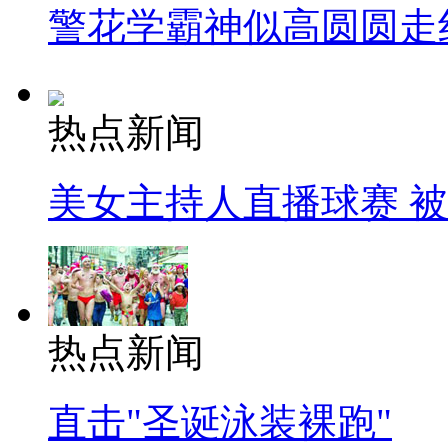
警花学霸神似高圆圆走
热点新闻
美女主持人直播球赛 
热点新闻
直击"圣诞泳装裸跑"