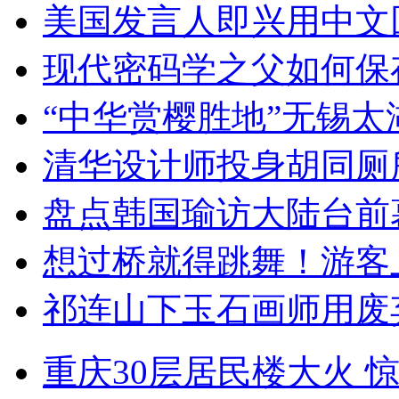
美国发言人即兴用中文
现代密码学之父如何保
“中华赏樱胜地”无锡
清华设计师投身胡同厕
盘点韩国瑜访大陆台前
想过桥就得跳舞！游客
祁连山下玉石画师用废
重庆30层居民楼大火