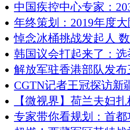
中国疾控中心专家：203
年终策划：2019年度大陆
悼念冰桶挑战发起人 数百
韩国议会打起来了：选举
解放军驻香港部队发布三
CGTN记者王冠探访新疆
【微视界】荷兰夫妇扎根青
专家带你看规划：首都功