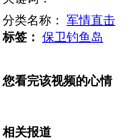
分类名称：
军情直击
"雨水"节气养生进食要偏温性
标签：
保卫钓鱼岛
“雨水”节气 鄂苏皖局地有暴雪
您看完该视频的心情
上海:服装公司生产校服被检出"致癌"
山西运城恶犬咬伤多人 警民合力深夜将其击毙
相关报道