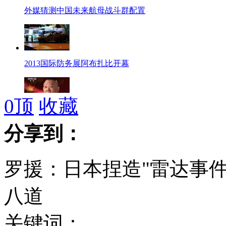
外媒猜测中国未来航母战斗群配置
2013国际防务展阿布扎比开幕
0
顶
收藏
郭德纲:夸和骂对我毫无影响
分享到：
罗援：日本捏造"雷达事件
俄陨石坠落地附近辐射处正常水平
八道
关键词：
史载著名陨石撞击：通古斯大爆炸