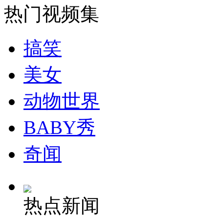
走！跟着总书记去植树
热门视频集
消防员救轻生者
花炮节热闹非凡
减压"枕头大战"
搞笑
美女
纽约上演“枕头大战”
动物世界
BABY秀
司机酒驾遇交警 急速倒车逃窜
奇闻
热点新闻