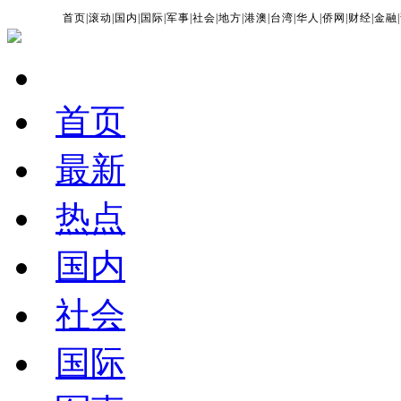
首页
|
滚动
|
国内
|
国际
|
军事
|
社会
|
地方
|
港澳
|
台湾
|
华人
|
侨网
|
财经
|
金融
|
首页
最新
热点
国内
社会
国际