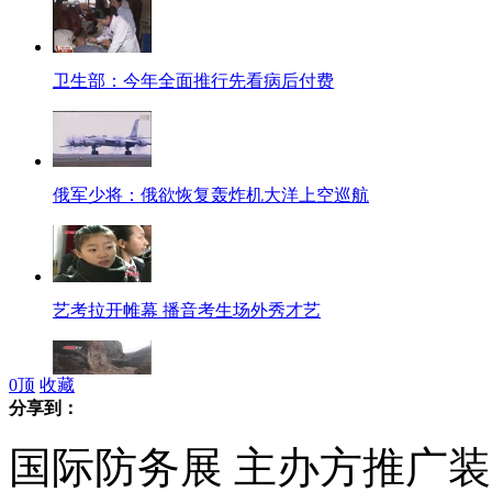
卫生部：今年全面推行先看病后付费
俄军少将：俄欲恢复轰炸机大洋上空巡航
艺考拉开帷幕 播音考生场外秀才艺
0
顶
收藏
分享到：
贵州凯里发生山体崩塌 初步核实5人失踪
国际防务展 主办方推广