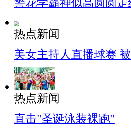
警花学霸神似高圆圆走
热点新闻
美女主持人直播球赛 
热点新闻
直击"圣诞泳装裸跑"