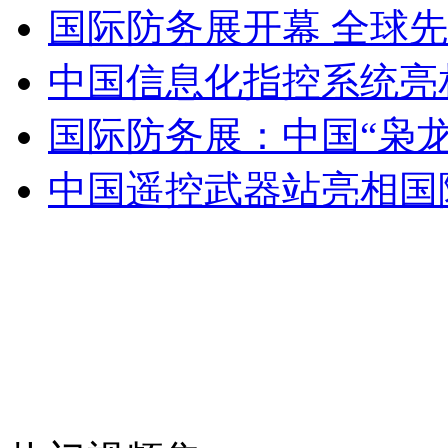
2012年中国周边隐患与美国有关
国际防务展开幕 全球先
中国信息化指控系统亮
山西运城恶犬咬伤多人 警民合力深夜将其击毙
国际防务展：中国“枭
中国遥控武器站亮相国
女孩北京地铁殴打老人 痛下狠手拳打脚踢
无痛分娩是否安全 医生回应
外交部：反对强权政治霸凌主义
外交部：有关国家言论片面不公正