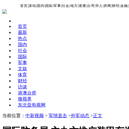
首页
|
滚动
|
国内
|
国际
|
军事
|
社会
|
地方
|
港澳
|
台湾
|
华人
|
侨网
|
财经
|
金融
|
首页
最新
热点
国内
社会
国际
军事
文娱
体育
财经
访谈
港澳台侨
微视界
东北亚电视网
当前位置：
中新视频
>
军情直击
>
外军动态
>
正文