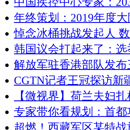
中国疾控中心专家：203
年终策划：2019年度大陆
悼念冰桶挑战发起人 数百
韩国议会打起来了：选举
解放军驻香港部队发布三
CGTN记者王冠探访新疆
【微视界】荷兰夫妇扎根青
专家带你看规划：首都功
超燃！西藏军区某特战