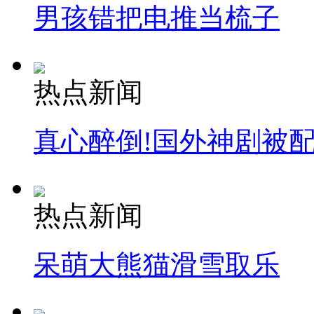
男孩错把电推当梳子
热点新闻
真心醉倒!国外神剧被
热点新闻
呆萌大熊猫滑雪取乐