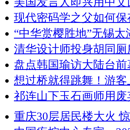
美国发言人即兴用中文
现代密码学之父如何保
“中华赏樱胜地”无锡
清华设计师投身胡同厕
盘点韩国瑜访大陆台前
想过桥就得跳舞！游客
祁连山下玉石画师用废
重庆30层居民楼大火