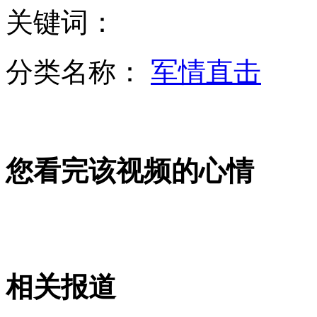
关键词：
山西水库漏水灾后防疫工作已展开
分类名称：
军情直击
多地禁"以人查房"律师称不该一刀切
您看完该视频的心情
房屋中介市场猫腻:低价高评藏玄机
2012年为何成为中国周边冲突的多发期？
相关报道