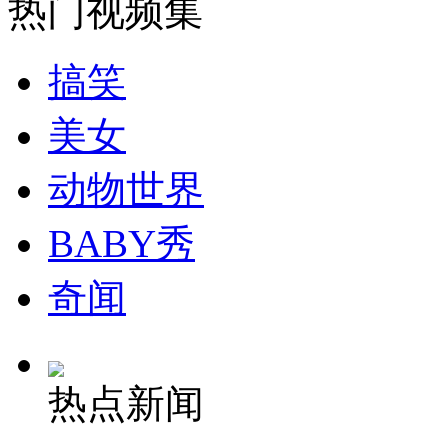
热门视频集
安徽一实载49人客车翻车
搞笑
美女
走！跟着总书记去植树
动物世界
消防员救轻生者
花炮节热闹非凡
减压"枕头大战"
BABY秀
奇闻
纽约上演“枕头大战”
热点新闻
司机酒驾遇交警 急速倒车逃窜