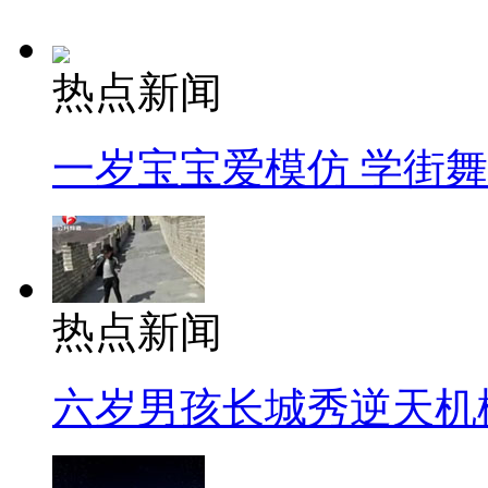
热点新闻
一岁宝宝爱模仿 学街
热点新闻
六岁男孩长城秀逆天机