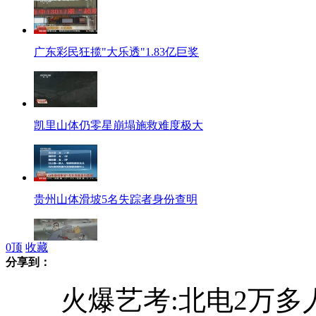
广东彩民狂揽"大乐透"1.83亿巨奖
凯里山体仍零星崩塌施救难度极大
贵州山体滑坡5名失踪者身份查明
0
顶
收藏
分享到：
记者卧底暗拍假记者敲诈敛财现场
火爆艺考:北电2万多人