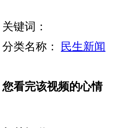
长沙曝光暗拍官员违纪视频警示干部
关键词：
美国小学奇葩题：丈夫不忠怎么办
分类名称：
民生新闻
内地游客赴港旅游被珠宝店“软禁”
三亚袭警当事人之妻承认丈夫喝酒
您看完该视频的心情
南航一航班起飞后引擎“脱皮”
山西运城恶犬咬伤多人 警民合力深夜将其击毙