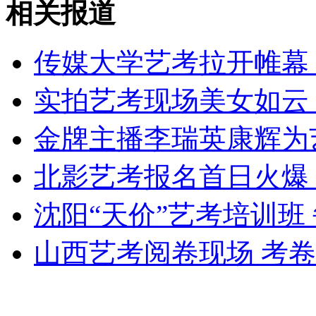
相关报道
女孩北京地铁殴打老人 痛下狠手拳打脚踢
传媒大学艺考拉开帷幕
无痛分娩是否安全 医生回应
实拍艺考现场美女如云
外交部：反对强权政治霸凌主义
金牌主播李瑞英康辉为
北影艺考报名首日火爆
外交部：有关国家言论片面不公正
沈阳“天价”艺考培训班 
山西艺考阅卷现场 考
安徽一实载49人客车翻车