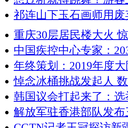
祁连山下玉石画师用废
重庆30层居民楼大火
中国疾控中心专家：203
年终策划：2019年度大陆
悼念冰桶挑战发起人 数百
韩国议会打起来了：选举
解放军驻香港部队发布三
CGTN记者王冠探访新疆