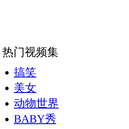
走！跟着总书记去植树
消防员救轻生者
花炮节热闹非凡
减压"枕头大战"
热门视频集
纽约上演“枕头大战”
搞笑
司机酒驾遇交警 急速倒车逃窜
美女
动物世界
BABY秀