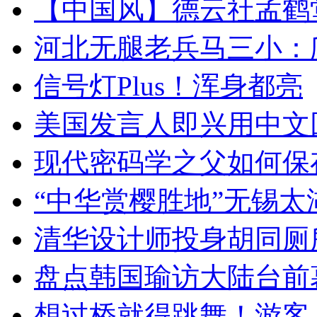
【中国风】德云社孟鹤
河北无腿老兵马三小：爬
信号灯Plus！浑身都亮
美国发言人即兴用中文
现代密码学之父如何保
“中华赏樱胜地”无锡
清华设计师投身胡同厕
盘点韩国瑜访大陆台前
想过桥就得跳舞！游客