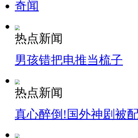
奇闻
热点新闻
男孩错把电推当梳子
热点新闻
真心醉倒!国外神剧被