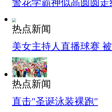
警花学霸神似高圆圆走
热点新闻
美女主持人直播球赛 
热点新闻
直击"圣诞泳装裸跑"