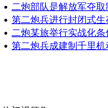
轿车撞人不顾警员鸣枪二次碾压
二炮部队是解放军夺取
第二炮兵进行封闭式生
山西运城恶犬咬伤多人 警民合力深夜将其击毙
二炮某旅举行实战化条
第二炮兵成建制千里机
女孩北京地铁殴打老人 痛下狠手拳打脚踢
无痛分娩是否安全 医生回应
外交部：反对强权政治霸凌主义
外交部：有关国家言论片面不公正