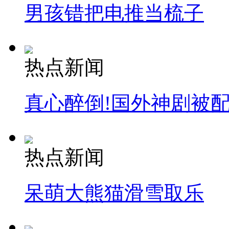
男孩错把电推当梳子
热点新闻
真心醉倒!国外神剧被
热点新闻
呆萌大熊猫滑雪取乐