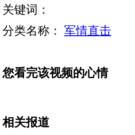
关键词：
凯特孕后露面 连衣裙尽显好身材
分类名称：
军情直击
李阳提出上诉 反指遭妻子家暴
您看完该视频的心情
俄美在领养儿童问题矛盾加剧
朝鲜强烈谴责韩美联合军演
相关报道