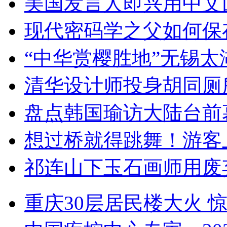
美国发言人即兴用中文
现代密码学之父如何保
“中华赏樱胜地”无锡
清华设计师投身胡同厕
盘点韩国瑜访大陆台前
想过桥就得跳舞！游客
祁连山下玉石画师用废
重庆30层居民楼大火