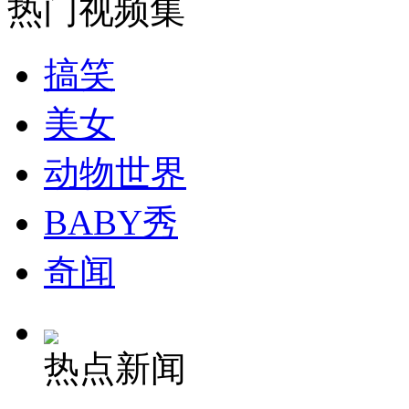
热门视频集
安徽一实载49人客车翻车
搞笑
美女
走！跟着总书记去植树
动物世界
消防员救轻生者
花炮节热闹非凡
减压"枕头大战"
BABY秀
奇闻
纽约上演“枕头大战”
热点新闻
司机酒驾遇交警 急速倒车逃窜