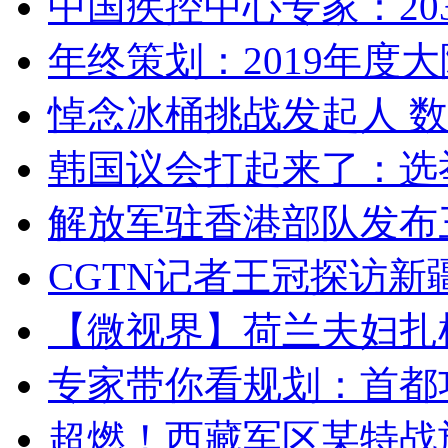
中国疾控中心专家：203
年终策划：2019年度大陆
悼念冰桶挑战发起人 数百
韩国议会打起来了：选举
解放军驻香港部队发布三
CGTN记者王冠探访新疆
【微视界】荷兰夫妇扎根青
专家带你看规划：首都功
超燃！西藏军区某特战