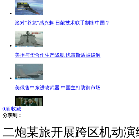
澳对"苍龙"感兴趣 日献技术联手制衡中国？
美拒与华合作生产战舰 忧宙斯盾被破解
美俄售中东进攻武器 中国主打防御市场
0
顶
收藏
分享到：
疯狂英语创始人李阳陷家暴风波原委
二炮某旅开展跨区机动演