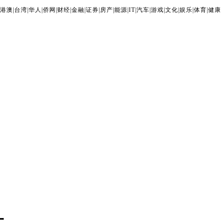
港澳
|
台湾
|
华人
|
侨网
|
财经
|
金融
|
证券
|
房产
|
能源
|
IT
|
汽车
|
游戏
|
文化
|
娱乐
|
体育
|
健康