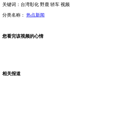
关键词：台湾彰化 野鹿 轿车 视频
蓝可儿陈尸水箱 死因成谜
分类名称：
热点新闻
蓝可儿生前电梯诡异视频曝光
您看完该视频的心情
袁隆平称印度高产水稻报道是吹牛皮
相关报道
全透明手机似玻璃 最快年底量产
山西运城恶犬咬伤多人 警民合力深夜将其击毙