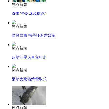
热点新闻
直击"圣诞泳装裸跑"
热点新闻
愤怒母象 携子狂追吉普车
热点新闻
超萌汪星人直立行走
热点新闻
呆萌大熊猫滑雪取乐
热点新闻