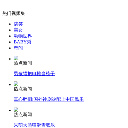
女孩北京地铁殴打老人 痛下狠手拳打脚踢
热门视频集
搞笑
美女
无痛分娩是否安全 医生回应
动物世界
BABY秀
奇闻
外交部：反对强权政治霸凌主义
热点新闻
外交部：有关国家言论片面不公正
男孩错把电推当梳子
热点新闻
真心醉倒!国外神剧被配上中国民乐
安徽一实载49人客车翻车
热点新闻
呆萌大熊猫滑雪取乐