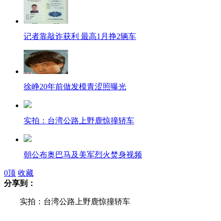
记者靠敲诈获利 最高1月挣2辆车
徐峥20年前做发模青涩照曝光
实拍：台湾公路上野鹿惊撞轿车
朝公布奥巴马及美军烈火焚身视频
0
顶
收藏
分享到：
实拍：台湾公路上野鹿惊撞轿车
失踪华裔女子尸沉酒店顶层水箱