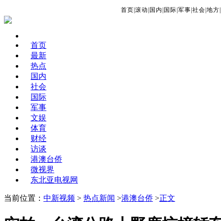
首页
|
滚动
|
国内
|
国际
|
军事
|
社会
|
地方
|
首页
最新
热点
国内
社会
国际
军事
文娱
体育
财经
访谈
港澳台侨
微视界
东北亚电视网
当前位置：
中新视频
>
热点新闻
>
港澳台侨
>
正文