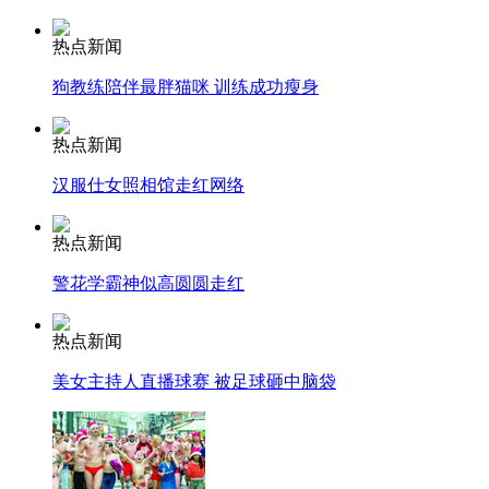
走！跟着总书记去植树
热点新闻
狗教练陪伴最胖猫咪 训练成功瘦身
消防员救轻生者
花炮节热闹非凡
减压"枕头大战"
热点新闻
汉服仕女照相馆走红网络
纽约上演“枕头大战”
热点新闻
警花学霸神似高圆圆走红
司机酒驾遇交警 急速倒车逃窜
热点新闻
美女主持人直播球赛 被足球砸中脑袋