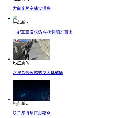
大白鲨腾空捕食猎物
热点新闻
一岁宝宝爱模仿 学街舞萌态百出
热点新闻
六岁男孩长城秀逆天机械舞
热点新闻
双子座流星雨划夜空