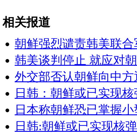
国防部再驳美"中国军队黑客"论
相关报道
山西运城恶犬咬伤多人 警民合力深夜将其击毙
朝鲜强烈谴责韩美联合
韩美谈判停止 就应对
女孩北京地铁殴打老人 痛下狠手拳打脚踢
外交部否认朝鲜向中方
无痛分娩是否安全 医生回应
日韩：朝鲜或已实现核
外交部：反对强权政治霸凌主义
日本称朝鲜恐已掌握小
外交部：有关国家言论片面不公正
日韩:朝鲜或已实现核