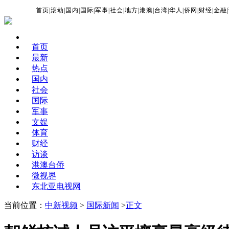
首页
|
滚动
|
国内
|
国际
|
军事
|
社会
|
地方
|
港澳
|
台湾
|
华人
|
侨网
|
财经
|
金融
|
首页
最新
热点
国内
社会
国际
军事
文娱
体育
财经
访谈
港澳台侨
微视界
东北亚电视网
当前位置：
中新视频
>
国际新闻
>
正文