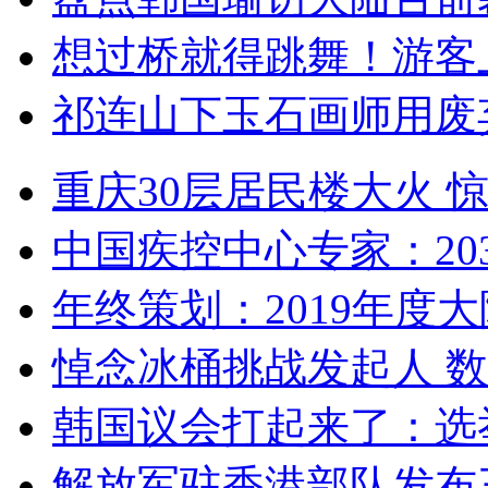
想过桥就得跳舞！游客
祁连山下玉石画师用废
重庆30层居民楼大火
中国疾控中心专家：203
年终策划：2019年度大陆
悼念冰桶挑战发起人 数百
韩国议会打起来了：选举
解放军驻香港部队发布三