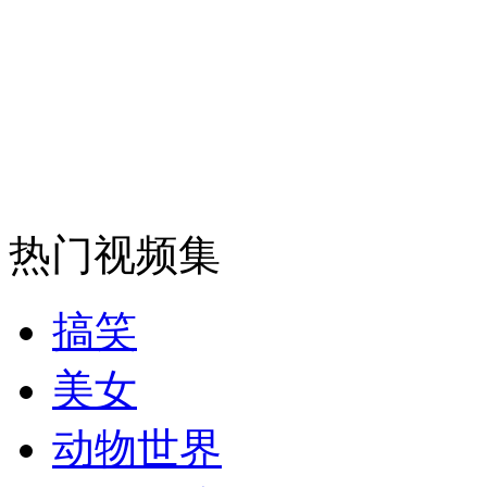
安徽一实载49人客车翻车
走！跟着总书记去植树
热门视频集
消防员救轻生者
花炮节热闹非凡
减压"枕头大战"
搞笑
纽约上演“枕头大战”
美女
动物世界
司机酒驾遇交警 急速倒车逃窜