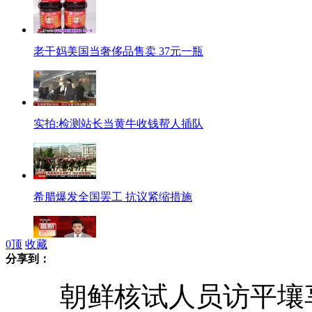
老干妈美国当奢侈品售卖 37元一瓶
实拍:检测站长当黄牛收钱帮人插队
希腊爆发全国罢工 抗议紧缩措施
0
顶
收藏
分享到：
外媒披露欧美鱼肉造假更严重
朝鲜核试人员访平壤