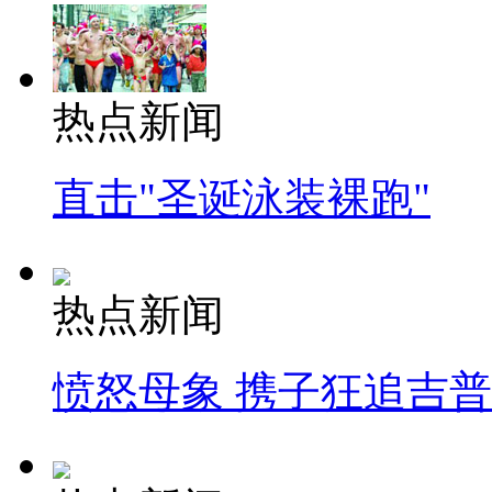
热点新闻
直击"圣诞泳装裸跑"
热点新闻
愤怒母象 携子狂追吉