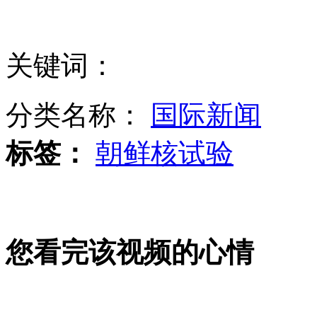
11岁男孩携8岁女孩揣压岁钱去旅游
关键词：
不少民众反对刀锋战士获保释
分类名称：
国际新闻
标签：
朝鲜核试验
山崩瞬间9岁弟弟勇敢救出姐姐
您看完该视频的心情
实拍母马用嘴开门 逃出寻零食