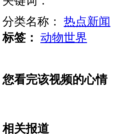
关键词：
分类名称：
热点新闻
中国美院艺招8万余人开考
标签：
动物世界
山西运城恶犬咬伤多人 警民合力深夜将其击毙
您看完该视频的心情
女孩北京地铁殴打老人 痛下狠手拳打脚踢
无痛分娩是否安全 医生回应
外交部：反对强权政治霸凌主义
相关报道