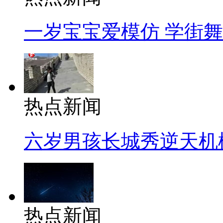
一岁宝宝爱模仿 学街
热点新闻
六岁男孩长城秀逆天机
热点新闻