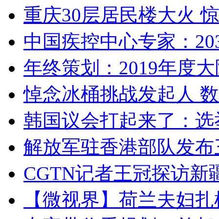
重庆30层居民楼大火
中国疾控中心专家：203
年终策划：2019年度大陆
悼念冰桶挑战发起人 数百
韩国议会打起来了：选举
解放军驻香港部队发布三
CGTN记者王冠探访新疆
【微视界】荷兰夫妇扎根青