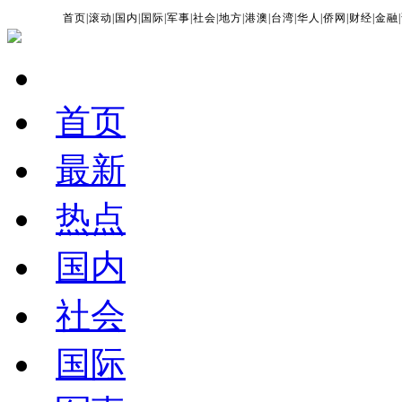
首页
|
滚动
|
国内
|
国际
|
军事
|
社会
|
地方
|
港澳
|
台湾
|
华人
|
侨网
|
财经
|
金融
|
首页
最新
热点
国内
社会
国际