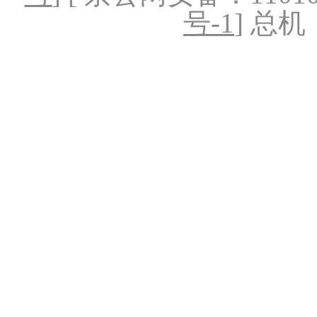
号-1
] 总机：