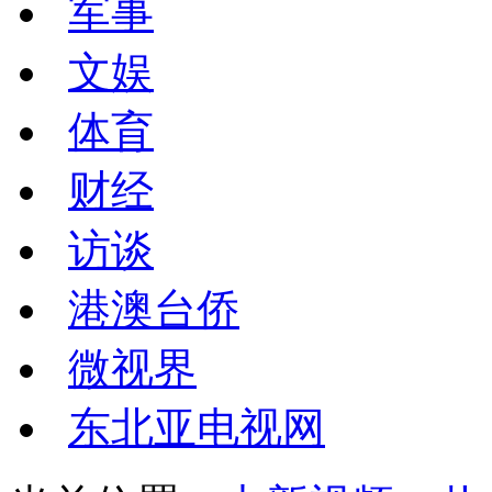
军事
文娱
体育
财经
访谈
港澳台侨
微视界
东北亚电视网