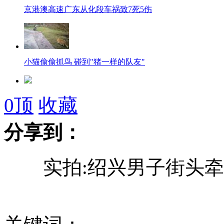
京港澳高速广东从化段车祸致7死5伤
小猫偷偷抓鸟 碰到"猪一样的队友"
女孩拒陪"大叔"被刺伤 肌腱被割断
0
顶
收藏
分享到：
南非“刀锋战士”获保释
实拍:绍兴男子街头牵
安倍会晤奥巴马 拉拢组成联合战线
周口村民已复建部分被平坟