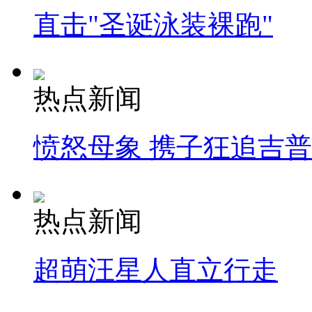
直击"圣诞泳装裸跑"
热点新闻
愤怒母象 携子狂追吉
热点新闻
超萌汪星人直立行走