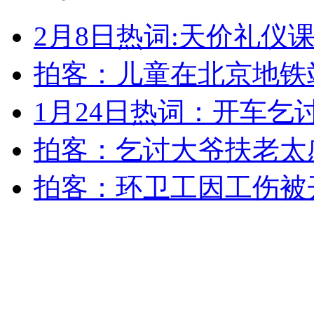
外交部：有关国家言论片面不公正
2月8日热词:天价礼仪
拍客：儿童在北京地铁
安徽一实载49人客车翻车
1月24日热词：开车乞
拍客：乞讨大爷扶老太
走！跟着总书记去植树
拍客：环卫工因工伤被
消防员救轻生者
花炮节热闹非凡
减压"枕头大战"
纽约上演“枕头大战”