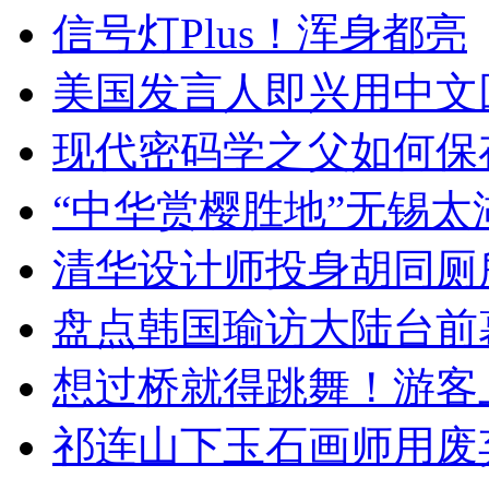
信号灯Plus！浑身都亮
美国发言人即兴用中文
现代密码学之父如何保
“中华赏樱胜地”无锡
清华设计师投身胡同厕
盘点韩国瑜访大陆台前
想过桥就得跳舞！游客
祁连山下玉石画师用废