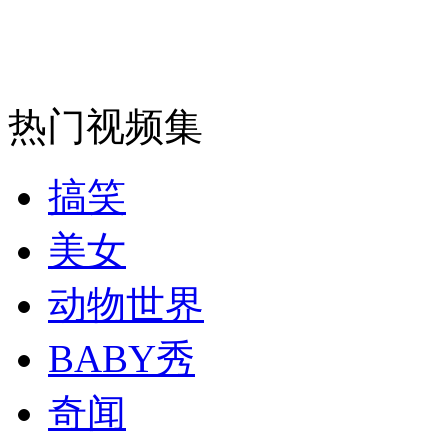
走！跟着总书记去植树
消防员救轻生者
花炮节热闹非凡
减压"枕头大战"
热门视频集
搞笑
纽约上演“枕头大战”
美女
司机酒驾遇交警 急速倒车逃窜
动物世界
BABY秀
奇闻