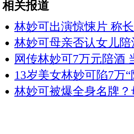
相关报道
女孩北京地铁殴打老人 痛下狠手拳打脚踢
林妙可出演惊悚片 称
无痛分娩是否安全 医生回应
林妙可母亲否认女儿陪
外交部：反对强权政治霸凌主义
网传林妙可7万元陪酒 
13岁美女林妙可陷7万“
外交部：有关国家言论片面不公正
林妙可被爆全身名牌？
安徽一实载49人客车翻车