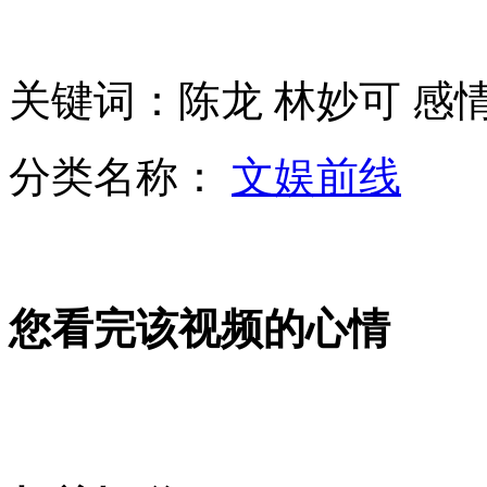
男友提分手 女子跪在路中央求原谅
关键词：陈龙 林妙可 感
俄女子用街景地图意外发现男友出轨
分类名称：
文娱前线
男子租奔驰装大款 骗女网友二十万
您看完该视频的心情
酒驾男打电话叫官员逼哭女警
山西运城恶犬咬伤多人 警民合力深夜将其击毙