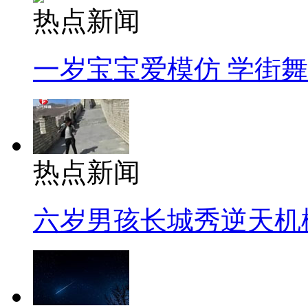
热点新闻
一岁宝宝爱模仿 学街
热点新闻
六岁男孩长城秀逆天机