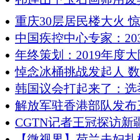
重庆30层居民楼大火
中国疾控中心专家：203
年终策划：2019年度大陆
悼念冰桶挑战发起人 数百
韩国议会打起来了：选举
解放军驻香港部队发布三
CGTN记者王冠探访新疆
【微视界】荷兰夫妇扎根青