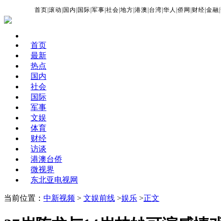
首页
|
滚动
|
国内
|
国际
|
军事
|
社会
|
地方
|
港澳
|
台湾
|
华人
|
侨网
|
财经
|
金融
|
首页
最新
热点
国内
社会
国际
军事
文娱
体育
财经
访谈
港澳台侨
微视界
东北亚电视网
当前位置：
中新视频
>
文娱前线
>
娱乐
>
正文