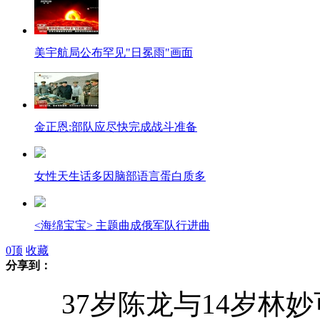
美宇航局公布罕见"日冕雨"画面
金正恩:部队应尽快完成战斗准备
女性天生话多因脑部语言蛋白质多
<海绵宝宝> 主题曲成俄军队行进曲
0
顶
收藏
分享到：
刘谦不上央视元宵晚会
37岁陈龙与14岁林妙