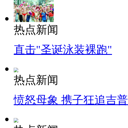
热点新闻
直击"圣诞泳装裸跑"
热点新闻
愤怒母象 携子狂追吉