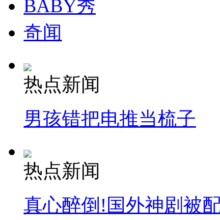
BABY秀
安徽一实载49人客车翻车
奇闻
热点新闻
走！跟着总书记去植树
男孩错把电推当梳子
消防员救轻生者
花炮节热闹非凡
减压"枕头大战"
热点新闻
纽约上演“枕头大战”
真心醉倒!国外神剧被
司机酒驾遇交警 急速倒车逃窜