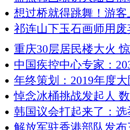
想过桥就得跳舞！游客
祁连山下玉石画师用废
重庆30层居民楼大火
中国疾控中心专家：203
年终策划：2019年度大陆
悼念冰桶挑战发起人 数百
韩国议会打起来了：选举
解放军驻香港部队发布三