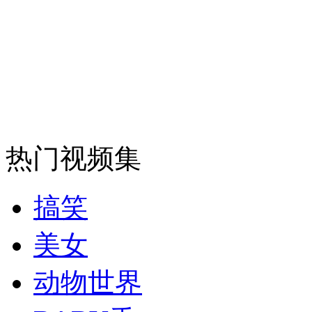
美国防部宣布停飞全部F35战机
山西运城恶犬咬伤多人 警民合力深夜将其击毙
女孩北京地铁殴打老人 痛下狠手拳打脚踢
热门视频集
无痛分娩是否安全 医生回应
搞笑
外交部：反对强权政治霸凌主义
美女
外交部：有关国家言论片面不公正
动物世界