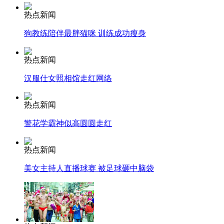
热点新闻
安徽一实载49人客车翻车
狗教练陪伴最胖猫咪 训练成功瘦身
热点新闻
汉服仕女照相馆走红网络
走！跟着总书记去植树
热点新闻
消防员救轻生者
花炮节热闹非凡
减压"枕头大战"
警花学霸神似高圆圆走红
热点新闻
美女主持人直播球赛 被足球砸中脑袋
纽约上演“枕头大战”
司机酒驾遇交警 急速倒车逃窜