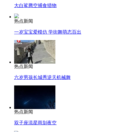
大白鲨腾空捕食猎物
热点新闻
一岁宝宝爱模仿 学街舞萌态百出
热点新闻
六岁男孩长城秀逆天机械舞
热点新闻
双子座流星雨划夜空