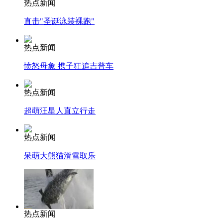
热点新闻
直击"圣诞泳装裸跑"
热点新闻
愤怒母象 携子狂追吉普车
热点新闻
超萌汪星人直立行走
热点新闻
呆萌大熊猫滑雪取乐
热点新闻