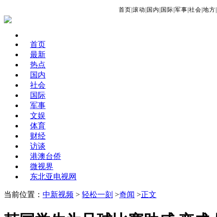
首页
|
滚动
|
国内
|
国际
|
军事
|
社会
|
地方
|
首页
最新
热点
国内
社会
国际
军事
文娱
体育
财经
访谈
港澳台侨
微视界
东北亚电视网
当前位置：
中新视频
>
轻松一刻
>
奇闻
>
正文