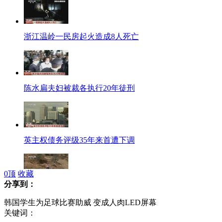
浙江温岭一民房起火造成8人死亡
陈水扁夫妇被裁各执行20年徒刑
英主权债务评级35年来首遭下调
0
顶
收藏
分享到：
云南楚雄重旱 150天无有效降雨
韩国学生为足球比赛助威 变成人肉LED屏幕
关键词：