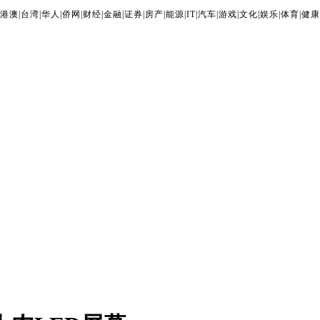
港澳
|
台湾
|
华人
|
侨网
|
财经
|
金融
|
证券
|
房产
|
能源
|
IT
|
汽车
|
游戏
|
文化
|
娱乐
|
体育
|
健康