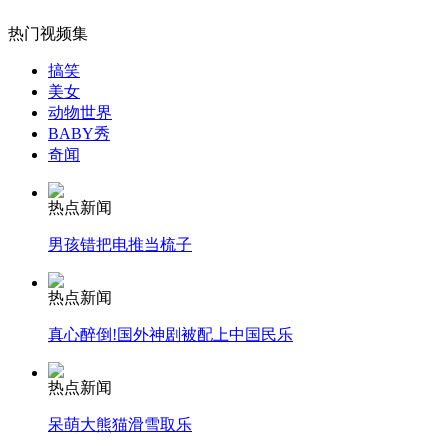
美国防部宣布停飞全部F35战机
热门视频集
搞笑
山西运城恶犬咬伤多人 警民合力深夜将其击毙
美女
动物世界
BABY秀
奇闻
女孩北京地铁殴打老人 痛下狠手拳打脚踢
热点新闻
男孩错把电推当梳子
无痛分娩是否安全 医生回应
热点新闻
外交部：反对强权政治霸凌主义
真心醉倒!国外神剧被配上中国民乐
热点新闻
外交部：有关国家言论片面不公正
呆萌大熊猫滑雪取乐