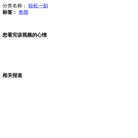
分类名称：
轻松一刻
标签：
奇闻
刀锋战士获保释 民众称"有钱就可以胡来"
您看完该视频的心情
印度爆炸现场引发市民强烈好奇心出门围观
相关报道
印度多个城市进入高度戒备状态
印度爆炸现场：第二次爆炸在晚高峰的公交站