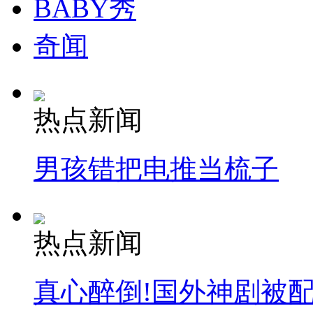
BABY秀
纽约上演“枕头大战”
奇闻
司机酒驾遇交警 急速倒车逃窜
热点新闻
男孩错把电推当梳子
热点新闻
真心醉倒!国外神剧被