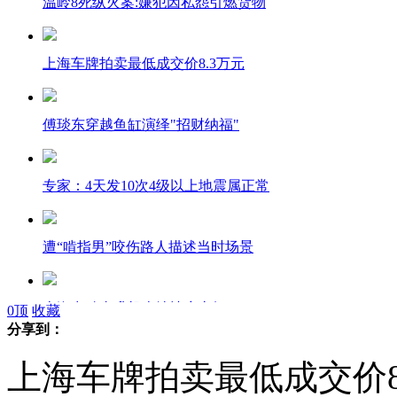
温岭8死纵火案:嫌犯因私怨引燃货物
上海车牌拍卖最低成交价8.3万元
傅琰东穿越鱼缸演绎"招财纳福"
专家：4天发10次4级以上地震属正常
遭“啃指男”咬伤路人描述当时场景
上海出动直升机查堵违章车辆
0
顶
收藏
分享到：
上海车牌拍卖最低成交价8
女生遇见钟情男 发微博高调寻找