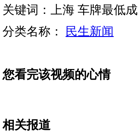
关键词：上海 车牌最低
国民党荣誉主席连战已抵北京
分类名称：
民生新闻
武汉现"啃指哥" 两人手指被咬断
山西运城恶犬咬伤多人 警民合力深夜将其击毙
您看完该视频的心情
女孩北京地铁殴打老人 痛下狠手拳打脚踢
无痛分娩是否安全 医生回应
相关报道