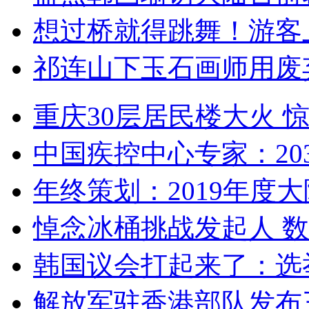
想过桥就得跳舞！游客
祁连山下玉石画师用废
重庆30层居民楼大火
中国疾控中心专家：203
年终策划：2019年度大陆
悼念冰桶挑战发起人 数百
韩国议会打起来了：选举
解放军驻香港部队发布三