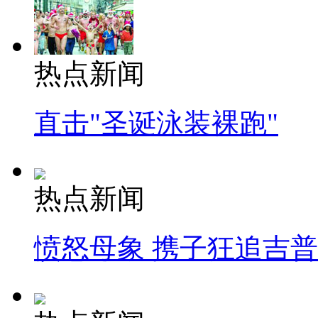
热点新闻
直击"圣诞泳装裸跑"
热点新闻
愤怒母象 携子狂追吉