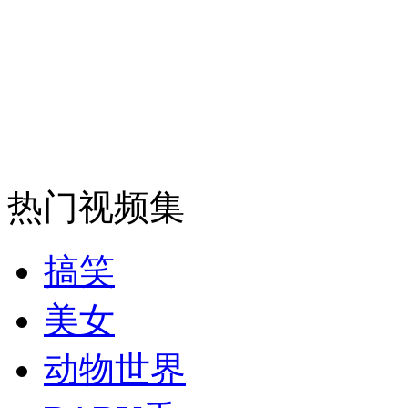
外交部：反对强权政治霸凌主义
外交部：有关国家言论片面不公正
安徽一实载49人客车翻车
热门视频集
搞笑
走！跟着总书记去植树
美女
消防员救轻生者
花炮节热闹非凡
减压"枕头大战"
动物世界