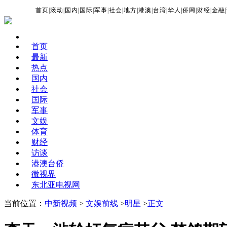
首页
|
滚动
|
国内
|
国际
|
军事
|
社会
|
地方
|
港澳
|
台湾
|
华人
|
侨网
|
财经
|
金融
|
首页
最新
热点
国内
社会
国际
军事
文娱
体育
财经
访谈
港澳台侨
微视界
东北亚电视网
当前位置：
中新视频
>
文娱前线
>
明星
>
正文