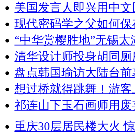
美国发言人即兴用中文
现代密码学之父如何保
“中华赏樱胜地”无锡
清华设计师投身胡同厕
盘点韩国瑜访大陆台前
想过桥就得跳舞！游客
祁连山下玉石画师用废
重庆30层居民楼大火