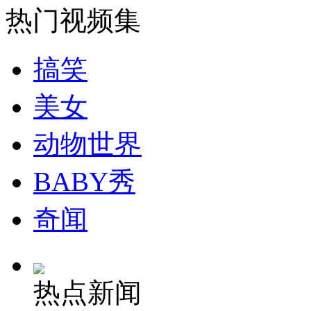
无痛分娩是否安全 医生回应
热门视频集
外交部：反对强权政治霸凌主义
搞笑
美女
外交部：有关国家言论片面不公正
动物世界
安徽一实载49人客车翻车
BABY秀
奇闻
走！跟着总书记去植树
热点新闻
消防员救轻生者
花炮节热闹非凡
减压"枕头大战"