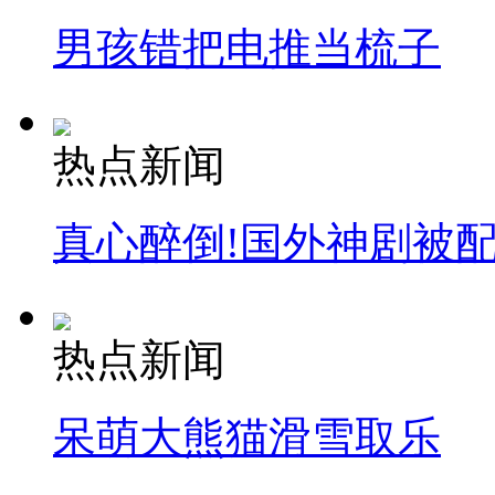
男孩错把电推当梳子
纽约上演“枕头大战”
热点新闻
司机酒驾遇交警 急速倒车逃窜
真心醉倒!国外神剧被
热点新闻
呆萌大熊猫滑雪取乐