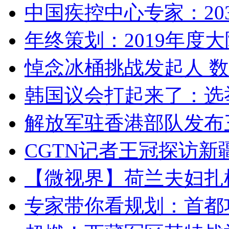
中国疾控中心专家：203
年终策划：2019年度大陆
悼念冰桶挑战发起人 数百
韩国议会打起来了：选举
解放军驻香港部队发布三
CGTN记者王冠探访新疆
【微视界】荷兰夫妇扎根青
专家带你看规划：首都功