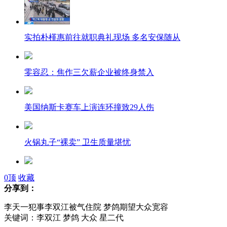
实拍朴槿惠前往就职典礼现场 多名安保随从
零容忍：焦作三欠薪企业被终身禁入
美国纳斯卡赛车上演连环撞致29人伤
火锅丸子“裸卖” 卫生质量堪忧
出差途中"顺道"抓小偷 上海警察扬州赢赞誉
0
顶
收藏
分享到：
李天一犯事李双江被气住院 梦鸽期望大众宽容
关键词：李双江 梦鸽 大众 星二代