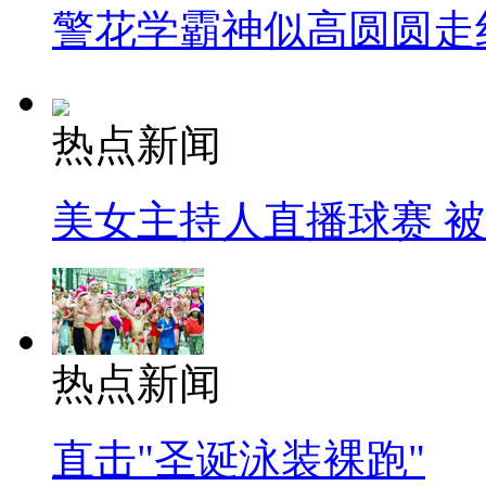
警花学霸神似高圆圆走
热点新闻
美女主持人直播球赛 
热点新闻
直击"圣诞泳装裸跑"