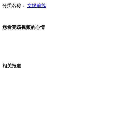
朴槿惠就任总统 鸟叔助兴跳江南style
分类名称：
文娱前线
李天一年少做节目显露聪明天性
您看完该视频的心情
张泉灵PS图像外星人吓网友
媒体曝料李天一涉嫌更改年龄
相关报道
山西运城恶犬咬伤多人 警民合力深夜将其击毙
女孩北京地铁殴打老人 痛下狠手拳打脚踢