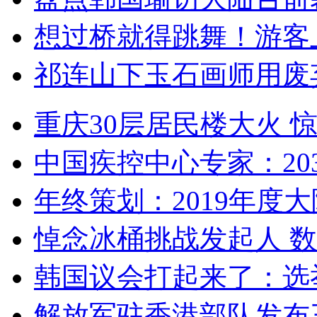
想过桥就得跳舞！游客
祁连山下玉石画师用废
重庆30层居民楼大火
中国疾控中心专家：203
年终策划：2019年度大陆
悼念冰桶挑战发起人 数百
韩国议会打起来了：选举
解放军驻香港部队发布三