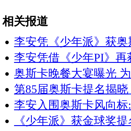
山西运城恶犬咬伤多人 警民合力深夜将其击毙
相关报道
李安凭《少年派》获奥
女孩北京地铁殴打老人 痛下狠手拳打脚踢
李安凭借《少年PI》
无痛分娩是否安全 医生回应
奥斯卡晚餐大宴曝光 
外交部：反对强权政治霸凌主义
第85届奥斯卡提名揭晓
李安入围奥斯卡风向标:
外交部：有关国家言论片面不公正
《少年派》获金球奖提