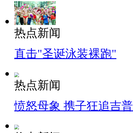
热点新闻
直击"圣诞泳装裸跑"
热点新闻
愤怒母象 携子狂追吉