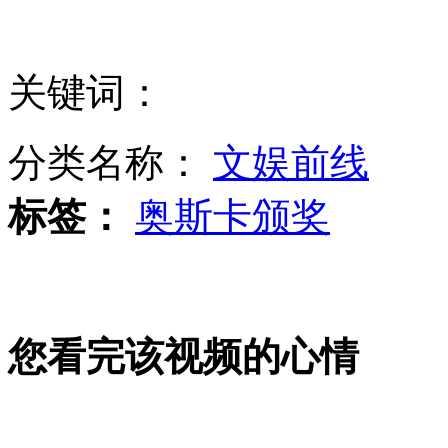
网曝疑似蓝可儿日记 提逃生游戏
关键词：
刷卡手续费今起下调 餐馆一年省3万
分类名称：
文娱前线
标签：
奥斯卡颁奖
中东战争以色列空军借助预警机曾创86:0战绩
您看完该视频的心情
老人坠楼邻居嫌晦气拒借道救援
女子看灯展时被人偷剪40厘米长发