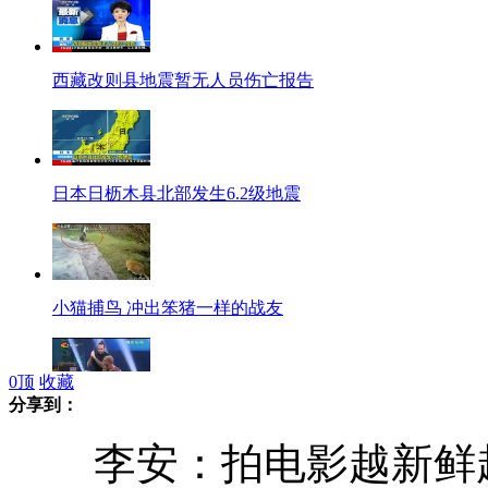
西藏改则县地震暂无人员伤亡报告
日本日枥木县北部发生6.2级地震
小猫捕鸟 冲出笨猪一样的战友
0
顶
收藏
分享到：
男子挑战"人肉案板":肚皮上切西瓜
李安：拍电影越新鲜