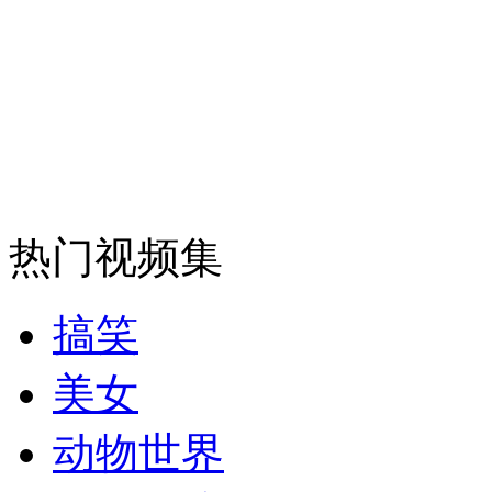
安徽一实载49人客车翻车
走！跟着总书记去植树
消防员救轻生者
花炮节热闹非凡
减压"枕头大战"
热门视频集
搞笑
纽约上演“枕头大战”
美女
司机酒驾遇交警 急速倒车逃窜
动物世界