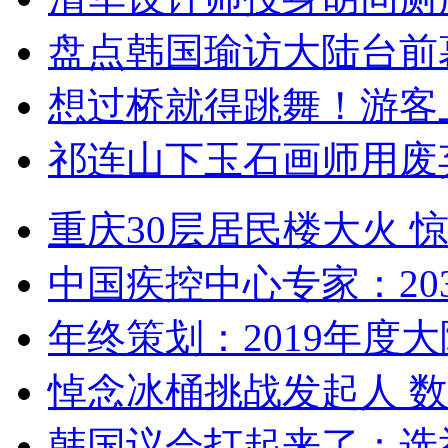
盘点韩国瑜访大陆台前
想过桥就得跳舞！游客
祁连山下玉石画师用废
重庆30层居民楼大火
中国疾控中心专家：203
年终策划：2019年度大陆
悼念冰桶挑战发起人 数百
韩国议会打起来了：选举