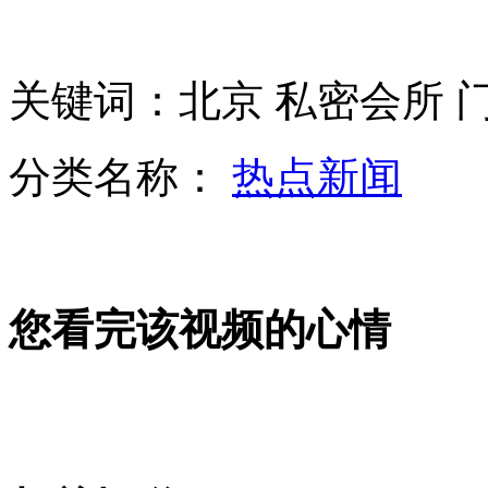
驻朝记者：乔丹比罗德曼在朝鲜知名度高
关键词：北京 私密会所 
分类名称：
热点新闻
罗德曼率团抵平壤 是否篮球外交美朝避而不谈
伊朗媒体PS米歇尔奥斯卡颁奖礼服
您看完该视频的心情
16岁少年微博炫私人飞机游艇
山西运城恶犬咬伤多人 警民合力深夜将其击毙