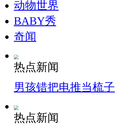
动物世界
走！跟着总书记去植树
BABY秀
消防员救轻生者
花炮节热闹非凡
减压"枕头大战"
奇闻
纽约上演“枕头大战”
热点新闻
司机酒驾遇交警 急速倒车逃窜
男孩错把电推当梳子
热点新闻