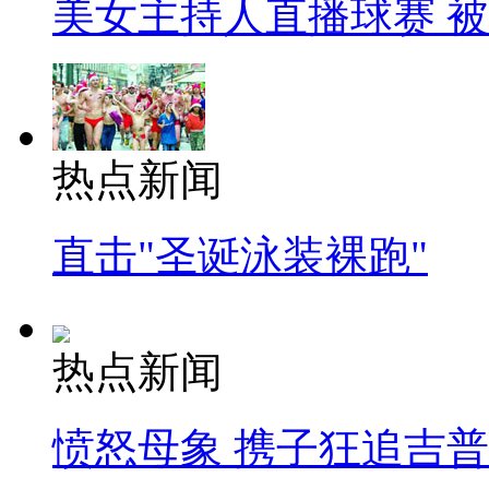
美女主持人直播球赛 
热点新闻
直击"圣诞泳装裸跑"
热点新闻
愤怒母象 携子狂追吉