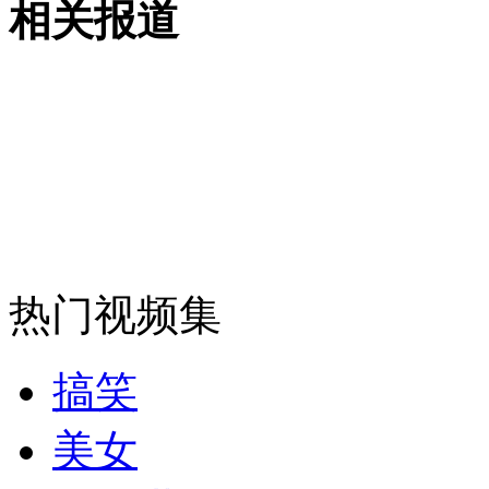
相关报道
女孩北京地铁殴打老人 痛下狠手拳打脚踢
无痛分娩是否安全 医生回应
外交部：反对强权政治霸凌主义
外交部：有关国家言论片面不公正
热门视频集
搞笑
安徽一实载49人客车翻车
美女