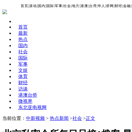
首页
|
滚动
|
国内
|
国际
|
军事
|
社会
|
地方
|
港澳
|
台湾
|
华人
|
侨网
|
财经
|
金融
|
首页
最新
热点
国内
社会
国际
军事
文娱
体育
财经
访谈
港澳台侨
微视界
东北亚电视网
当前位置：
中新视频
>
热点新闻
>
社会
>
正文