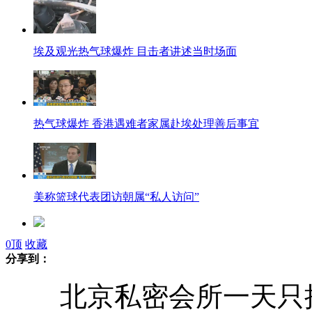
埃及观光热气球爆炸 目击者讲述当时场面
热气球爆炸 香港遇难者家属赴埃处理善后事宜
美称篮球代表团访朝属“私人访问”
0
顶
收藏
网曝昆明交通局副局长聚众赌博视频
分享到：
北京私密会所一天只接一
北京私密会所最低入会门槛20万