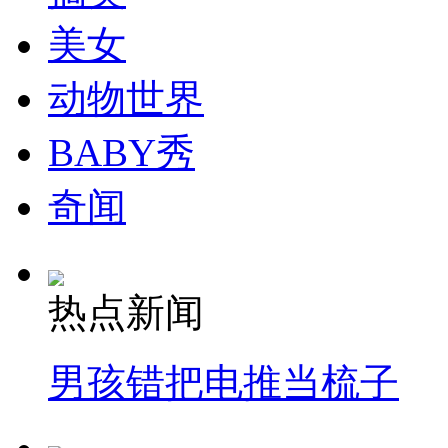
走！跟着总书记去植树
美女
消防员救轻生者
花炮节热闹非凡
减压"枕头大战"
动物世界
BABY秀
纽约上演“枕头大战”
奇闻
司机酒驾遇交警 急速倒车逃窜
热点新闻
男孩错把电推当梳子