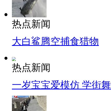
热点新闻
大白鲨腾空捕食猎物
热点新闻
一岁宝宝爱模仿 学街