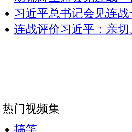
女孩北京地铁殴打老人 痛下狠手拳打脚踢
习近平总书记会见连战
连战评价习近平：亲切
无痛分娩是否安全 医生回应
外交部：反对强权政治霸凌主义
外交部：有关国家言论片面不公正
安徽一实载49人客车翻车
热门视频集
搞笑