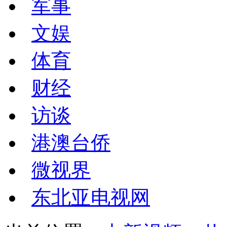
军事
文娱
体育
财经
访谈
港澳台侨
微视界
东北亚电视网