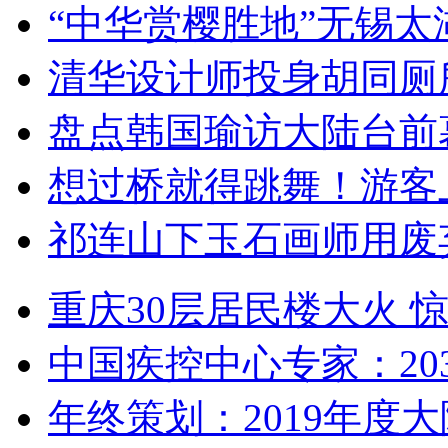
“中华赏樱胜地”无锡
清华设计师投身胡同厕
盘点韩国瑜访大陆台前
想过桥就得跳舞！游客
祁连山下玉石画师用废
重庆30层居民楼大火
中国疾控中心专家：203
年终策划：2019年度大陆