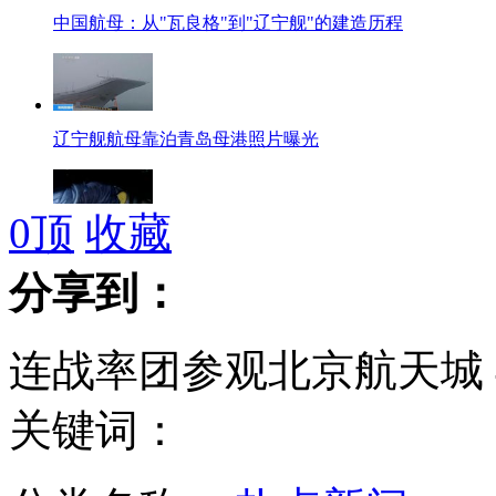
中国航母：从"瓦良格"到"辽宁舰"的建造历程
辽宁舰航母靠泊青岛母港照片曝光
0
顶
收藏
雷人客车跑春运 司机板砖当刹车
分享到：
连战率团参观北京航天城
五台山景区内村庙变财神庙 假和尚承包敛钱财
关键词：
女子与已婚男搞婚外情 分手后裸照被上传