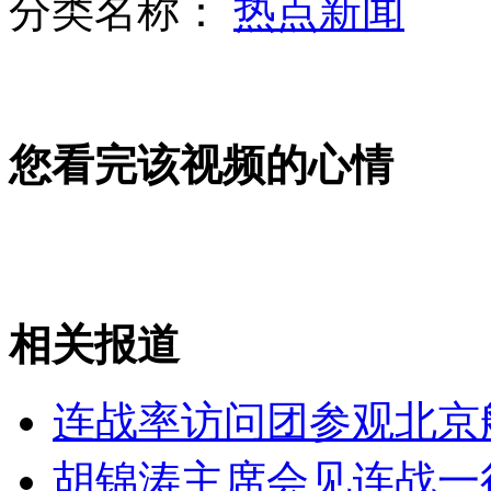
分类名称：
热点新闻
公路乱收费别出心裁 无牌照执法车拍照罚款
您看完该视频的心情
河南漯河超限站路政擅自扣留超载车
相关报道
河南公路乱收费：罚款金额随口开
连战率访问团参观北京
山西运城恶犬咬伤多人 警民合力深夜将其击毙
胡锦涛主席会见连战一