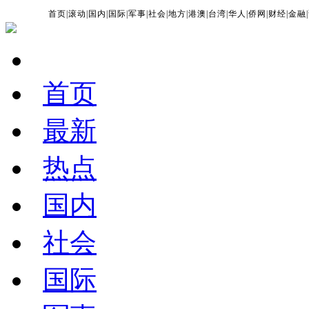
首页
|
滚动
|
国内
|
国际
|
军事
|
社会
|
地方
|
港澳
|
台湾
|
华人
|
侨网
|
财经
|
金融
|
首页
最新
热点
国内
社会
国际