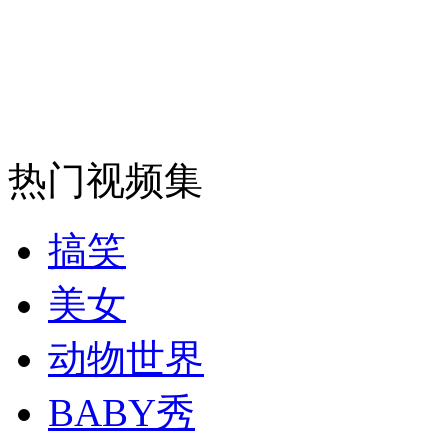
安徽一实载49人客车翻车
走！跟着总书记去植树
热门视频集
消防员救轻生者
花炮节热闹非凡
减压"枕头大战"
搞笑
美女
纽约上演“枕头大战”
动物世界
BABY秀
司机酒驾遇交警 急速倒车逃窜