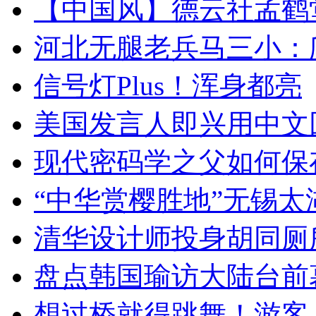
【中国风】德云社孟鹤
河北无腿老兵马三小：爬
信号灯Plus！浑身都亮
美国发言人即兴用中文
现代密码学之父如何保
“中华赏樱胜地”无锡
清华设计师投身胡同厕
盘点韩国瑜访大陆台前
想过桥就得跳舞！游客