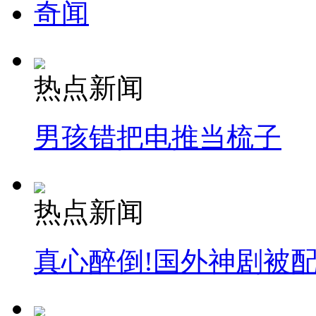
奇闻
热点新闻
男孩错把电推当梳子
热点新闻
真心醉倒!国外神剧被