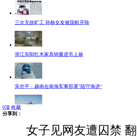
三次无故旷工 孙杨女友被国航开除
浙江东阳红木家具销量逆市上扬
宋忠平：越南在南海军事部署"陆守海进"
0
顶
收藏
分享到：
越南部署先进反舰导弹 要对准谁？
女子见网友遭囚禁 翻