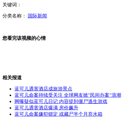
关键词：
山东遭遇罕见大雾 能见度极低
分类名称：
国际新闻
您看完该视频的心情
2987名十二届全国人大代表的代表资格确认全部有效
埃及热气球爆炸19人遇难 现场曝光
相关报道
蓝可儿遇害酒店成旅游景点
蓝可儿命案持续受关注 全球网友掀"民间办案"浪潮
网曝疑似蓝可儿日记 内容提到僵尸逃生游戏
京港澳高速漯河段30多车相撞
蓝可儿遇害酒店爆满 房价飙升
蓝可儿命案嫌犯锁定 或藏尸半个月弃水箱