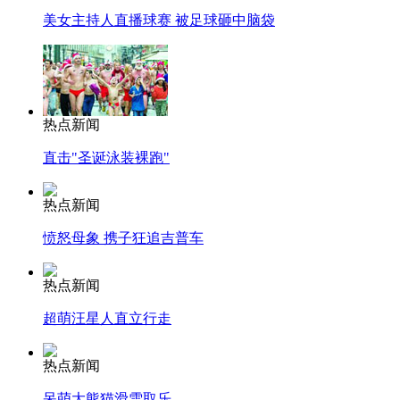
美女主持人直播球赛 被足球砸中脑袋
热点新闻
直击"圣诞泳装裸跑"
热点新闻
愤怒母象 携子狂追吉普车
热点新闻
超萌汪星人直立行走
热点新闻
呆萌大熊猫滑雪取乐