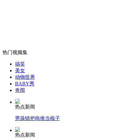
回顾辽宁舰的建造历程
山西运城恶犬咬伤多人 警民合力深夜将其击毙
热门视频集
女孩北京地铁殴打老人 痛下狠手拳打脚踢
搞笑
美女
动物世界
无痛分娩是否安全 医生回应
BABY秀
奇闻
外交部：反对强权政治霸凌主义
热点新闻
男孩错把电推当梳子
外交部：有关国家言论片面不公正
热点新闻