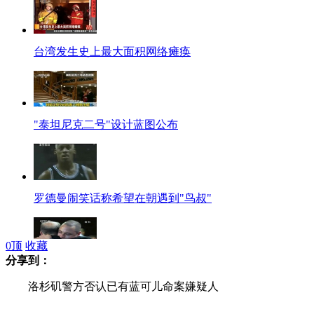
台湾发生史上最大面积网络瘫痪
"泰坦尼克二号"设计蓝图公布
罗德曼闹笑话称希望在朝遇到"鸟叔"
0
顶
收藏
分享到：
"刀锋战士"之兄被曝曾飙车撞死人
洛杉矶警方否认已有蓝可儿命案嫌疑人