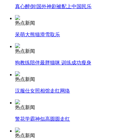
真心醉倒!国外神剧被配上中国民乐
安徽一实载49人客车翻车
热点新闻
呆萌大熊猫滑雪取乐
走！跟着总书记去植树
热点新闻
狗教练陪伴最胖猫咪 训练成功瘦身
消防员救轻生者
花炮节热闹非凡
减压"枕头大战"
热点新闻
汉服仕女照相馆走红网络
纽约上演“枕头大战”
热点新闻
警花学霸神似高圆圆走红
司机酒驾遇交警 急速倒车逃窜
热点新闻