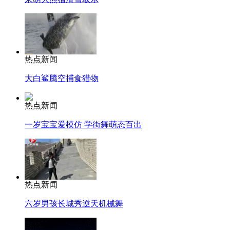
热点新闻
大白鲨腾空捕食猎物
热点新闻
一岁宝宝爱模仿 学街舞萌态百出
热点新闻
六岁男孩长城秀逆天机械舞