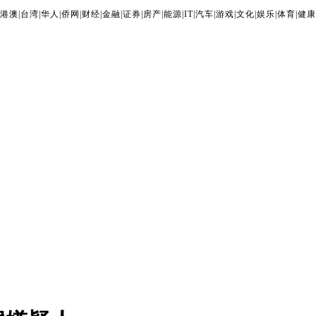
港澳
|
台湾
|
华人
|
侨网
|
财经
|
金融
|
证券
|
房产
|
能源
|
IT
|
汽车
|
游戏
|
文化
|
娱乐
|
体育
|
健康