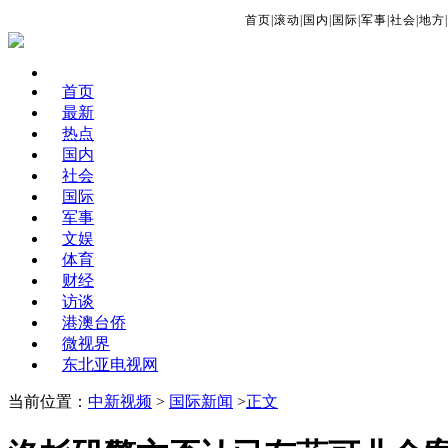
首页
|
滚动
|
国内
|
国际
|
军事
|
社会
|
地方
|
首页
最新
热点
国内
社会
国际
军事
文娱
体育
财经
访谈
港澳台侨
微视界
东北亚电视网
当前位置：
中新视频
>
国际新闻
>
正文