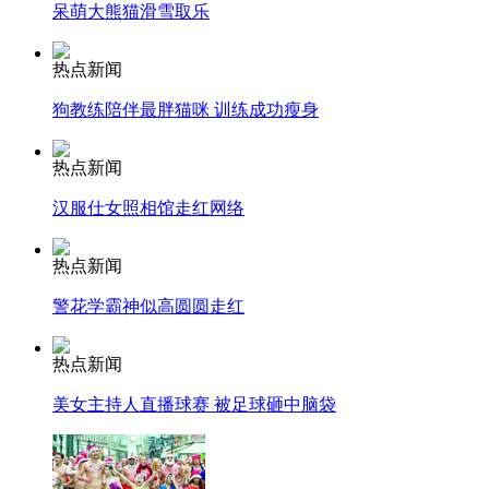
呆萌大熊猫滑雪取乐
消防员救轻生者
花炮节热闹非凡
减压"枕头大战"
热点新闻
狗教练陪伴最胖猫咪 训练成功瘦身
热点新闻
纽约上演“枕头大战”
汉服仕女照相馆走红网络
司机酒驾遇交警 急速倒车逃窜
热点新闻
警花学霸神似高圆圆走红
热点新闻
美女主持人直播球赛 被足球砸中脑袋