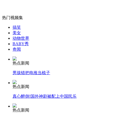
女孩北京地铁殴打老人 痛下狠手拳打脚踢
热门视频集
无痛分娩是否安全 医生回应
搞笑
美女
外交部：反对强权政治霸凌主义
动物世界
BABY秀
奇闻
外交部：有关国家言论片面不公正
热点新闻
男孩错把电推当梳子
安徽一实载49人客车翻车
热点新闻
真心醉倒!国外神剧被配上中国民乐
热点新闻
走！跟着总书记去植树