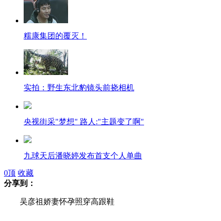
糯康集团的覆灭！
实拍：野生东北豹镜头前挠相机
央视街采"梦想" 路人:"主题变了啊"
九球天后潘晓婷发布首支个人单曲
0
顶
收藏
分享到：
吴彦祖娇妻怀孕照穿高跟鞋
吴彦祖娇妻怀孕照穿高跟鞋