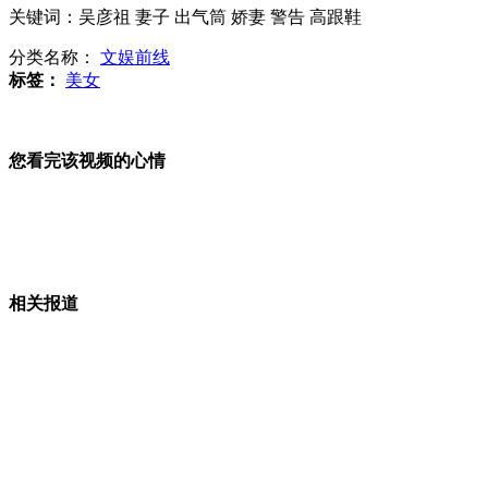
王菲14岁演唱视频曝光被赞清纯
关键词：吴彦祖 妻子 出气筒 娇妻 警告 高跟鞋
分类名称：
文娱前线
标签：
美女
实拍：俄父亲让8岁女儿雪地高速驾车
您看完该视频的心情
金正恩与罗德曼同看朝美篮球赛
相关报道
实拍：南非男子被绑警车拖拽身亡
山西运城恶犬咬伤多人 警民合力深夜将其击毙