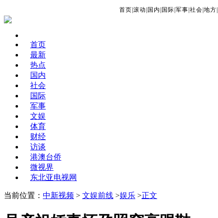
首页
|
滚动
|
国内
|
国际
|
军事
|
社会
|
地方
|
首页
最新
热点
国内
社会
国际
军事
文娱
体育
财经
访谈
港澳台侨
微视界
东北亚电视网
当前位置：
中新视频
>
文娱前线
>
娱乐
>
正文