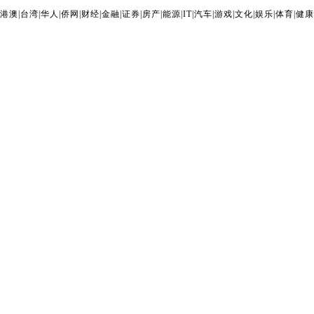
港澳
|
台湾
|
华人
|
侨网
|
财经
|
金融
|
证券
|
房产
|
能源
|
IT
|
汽车
|
游戏
|
文化
|
娱乐
|
体育
|
健康