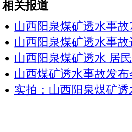
相关报道
印度向富人开刀 高端消费关税大增
山西阳泉煤矿透水事故
山西运城恶犬咬伤多人 警民合力深夜将其击毙
山西阳泉煤矿透水事故
女孩北京地铁殴打老人 痛下狠手拳打脚踢
山西阳泉煤矿透水 居
山西煤矿透水事故发布
无痛分娩是否安全 医生回应
实拍：山西阳泉煤矿透
外交部：反对强权政治霸凌主义
外交部：有关国家言论片面不公正