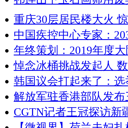
重庆30层居民楼大火
中国疾控中心专家：203
年终策划：2019年度大陆
悼念冰桶挑战发起人 数百
韩国议会打起来了：选举
解放军驻香港部队发布三
CGTN记者王冠探访新疆
【微视界】荷兰夫妇扎根青