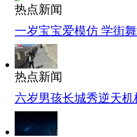
热点新闻
一岁宝宝爱模仿 学街
热点新闻
六岁男孩长城秀逆天机