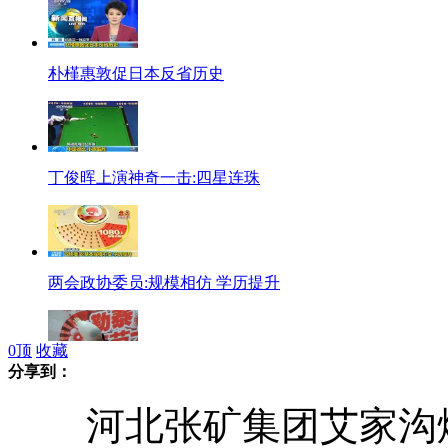
朴槿惠敦促日本反省历史
丁俊晖上演神奇一击:四星连珠
两会政协委员:规模相仿 学历提升
0
顶
收藏
分享到：
牛人用鼻子吹爆手套
河北张矿集团艾家沟煤矿