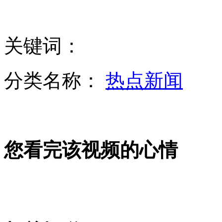
实拍：狗狗“上树”奇观 匪夷所思
关键词：
实拍：清洁工光着膀子河里捞垃圾
分类名称：
热点新闻
实拍：兄弟俩用双肩力扛倾斜大货车
您看完该视频的心情
湖南一液化槽罐车翻倒桥下 数千人疏散