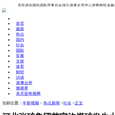
首页
|
滚动
|
国内
|
国际
|
军事
|
社会
|
地方
|
港澳
|
台湾
|
华人
|
侨网
|
财经
|
金融
|
首页
最新
热点
国内
社会
国际
军事
文娱
体育
财经
访谈
港澳台侨
微视界
东北亚电视网
当前位置：
中新视频
>
热点新闻
>
社会
>
正文