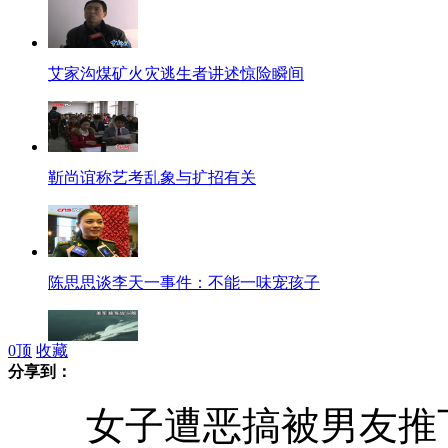
艾家沟煤矿火灾逃生者讲述惊险瞬间
靳尚谊称艺考乱象与扩招有关
陈思思谈李天一事件：不能一味宠孩子
0
顶
收藏
分享到：
美军自由号濒海战斗舰开赴新加坡
女子遭恶搞被男友推下