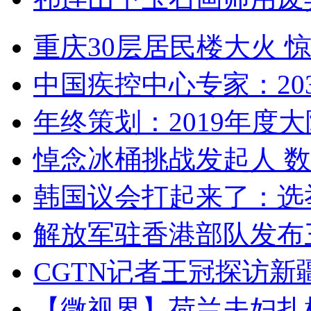
重庆30层居民楼大火
中国疾控中心专家：203
年终策划：2019年度大陆
悼念冰桶挑战发起人 数百
韩国议会打起来了：选举
解放军驻香港部队发布三
CGTN记者王冠探访新疆
【微视界】荷兰夫妇扎根青