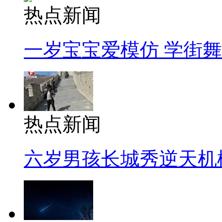
热点新闻
一岁宝宝爱模仿 学街
热点新闻
六岁男孩长城秀逆天机