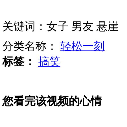
美军将复飞F-35战机
关键词：女子 男友 悬崖
罗德曼评价平壤之行"非常美妙"
分类名称：
轻松一刻
标签：
搞笑
政协委员周建平：中国空间站2020年建成
您看完该视频的心情
教育部:今年研制高考改革总体目标