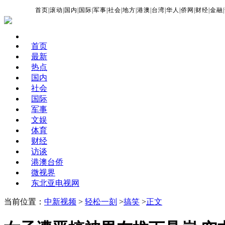
首页
|
滚动
|
国内
|
国际
|
军事
|
社会
|
地方
|
港澳
|
台湾
|
华人
|
侨网
|
财经
|
金融
|
首页
最新
热点
国内
社会
国际
军事
文娱
体育
财经
访谈
港澳台侨
微视界
东北亚电视网
当前位置：
中新视频
>
轻松一刻
>
搞笑
>
正文