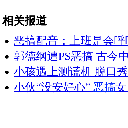
吉林公布远东豹珍贵视频
相关报道
山西运城恶犬咬伤多人 警民合力深夜将其击毙
恶搞配音：上班是会呼
郭德纲遭PS恶搞 古今
女孩北京地铁殴打老人 痛下狠手拳打脚踢
小孩遇上测谎机 脱口
无痛分娩是否安全 医生回应
小伙“没安好心”
恶搞
女
外交部：反对强权政治霸凌主义
外交部：有关国家言论片面不公正