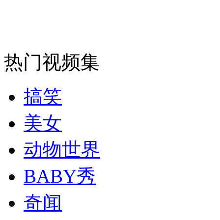
安徽一实载49人客车翻车
热门视频集
走！跟着总书记去植树
搞笑
消防员救轻生者
花炮节热闹非凡
减压"枕头大战"
美女
动物世界
纽约上演“枕头大战”
BABY秀
奇闻
司机酒驾遇交警 急速倒车逃窜