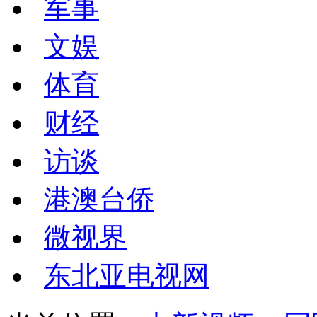
军事
文娱
体育
财经
访谈
港澳台侨
微视界
东北亚电视网