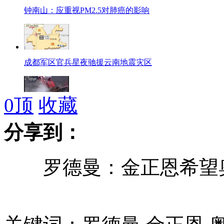
钟南山：应重视PM2.5对肺癌的影响
成都军区官兵星夜驰援云南地震灾区
0
顶
收藏
沈阳地下通道因误割燃气管线致爆炸
分享到：
藏獒扑倒七旬老汉被民警四枪击毙
罗德曼：金正恩希望奥
李冰冰调侃偷运奶粉遭质疑
淘气游客惹怒羊驼遭口水喷脸