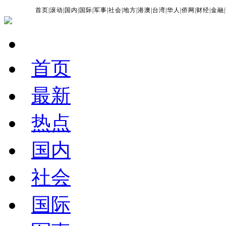
首页
|
滚动
|
国内
|
国际
|
军事
|
社会
|
地方
|
港澳
|
台湾
|
华人
|
侨网
|
财经
|
金融
|
首页
最新
热点
国内
社会
国际