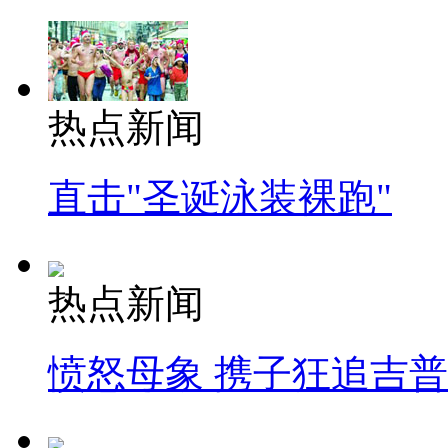
热点新闻
直击"圣诞泳装裸跑"
热点新闻
愤怒母象 携子狂追吉