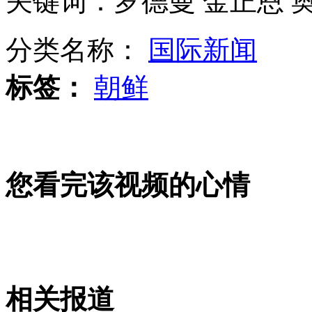
关键词：罗德曼 金正恩 
北影三试“最美考生”晋级
分类名称：
国际新闻
标签：
朝鲜
罗德曼：金正恩希望奥巴马来电
山西运城恶犬咬伤多人 警民合力深夜将其击毙
您看完该视频的心情
女孩北京地铁殴打老人 痛下狠手拳打脚踢
无痛分娩是否安全 医生回应
相关报道
外交部：反对强权政治霸凌主义