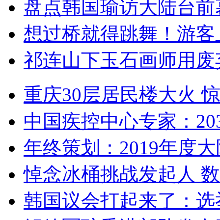
盘点韩国瑜访大陆台前
想过桥就得跳舞！游客
祁连山下玉石画师用废
重庆30层居民楼大火
中国疾控中心专家：203
年终策划：2019年度大陆
悼念冰桶挑战发起人 数百
韩国议会打起来了：选举