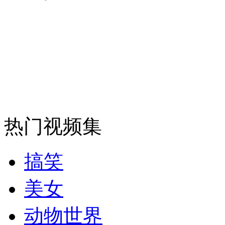
外交部：有关国家言论片面不公正
安徽一实载49人客车翻车
热门视频集
走！跟着总书记去植树
搞笑
消防员救轻生者
花炮节热闹非凡
减压"枕头大战"
美女
动物世界