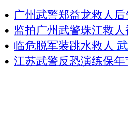
广州武警郑益龙救人后失
安徽一实载49人客车翻车
监拍广州武警珠江救人
临危脱军装跳水救人
武
走！跟着总书记去植树
江苏武警反恐演练保年
消防员救轻生者
花炮节热闹非凡
减压"枕头大战"
纽约上演“枕头大战”
司机酒驾遇交警 急速倒车逃窜