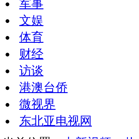
军事
文娱
体育
财经
访谈
港澳台侨
微视界
东北亚电视网