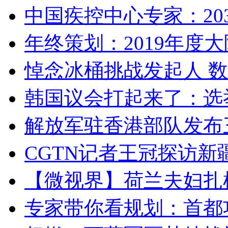
中国疾控中心专家：203
年终策划：2019年度大陆
悼念冰桶挑战发起人 数百
韩国议会打起来了：选举
解放军驻香港部队发布三
CGTN记者王冠探访新疆
【微视界】荷兰夫妇扎根青
专家带你看规划：首都功