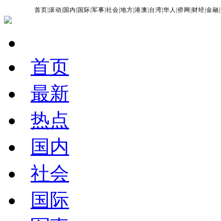
首页
|
滚动
|
国内
|
国际
|
军事
|
社会
|
地方
|
港澳
|
台湾
|
华人
|
侨网
|
财经
|
金融
|
首页
最新
热点
国内
社会
国际