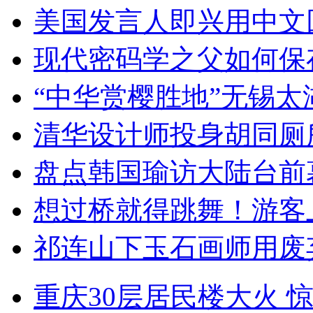
美国发言人即兴用中文
现代密码学之父如何保
“中华赏樱胜地”无锡
清华设计师投身胡同厕
盘点韩国瑜访大陆台前
想过桥就得跳舞！游客
祁连山下玉石画师用废
重庆30层居民楼大火