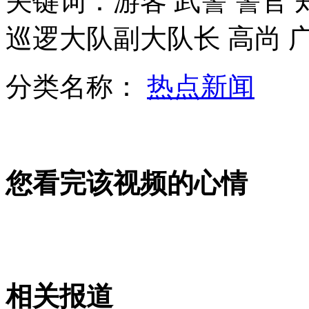
关键词：游客 武警 警官
蓝可儿或将下葬 其父面容消瘦
巡逻大队副大队长 高尚 
山西运城恶犬咬伤多人 警民合力深夜将其击毙
分类名称：
热点新闻
女孩北京地铁殴打老人 痛下狠手拳打脚踢
您看完该视频的心情
无痛分娩是否安全 医生回应
外交部：反对强权政治霸凌主义
外交部：有关国家言论片面不公正
相关报道