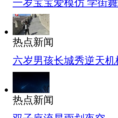
一岁宝宝爱模仿 学街
热点新闻
六岁男孩长城秀逆天机
热点新闻