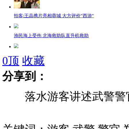
拍客:王晶携片亮相蓉城 大方评价"西游"
渔民海上受伤 北海救助队直升机救助
艾滋病婴儿首次被"功能性治愈"
0
顶
收藏
分享到：
婚恋观调研报告称男士压力大
落水游客讲述武警警官
人头马公司否认其产品塑化剂超标
勇救落水游客武警遗体打捞上岸