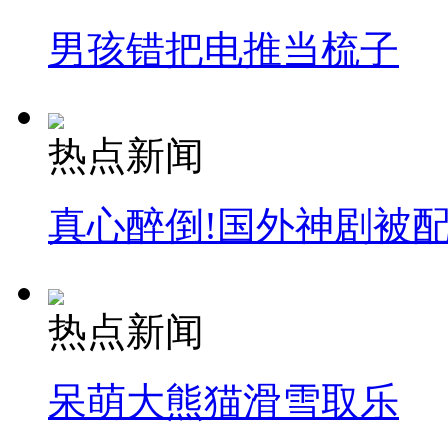
男孩错把电推当梳子
热点新闻
真心醉倒!国外神剧被
热点新闻
呆萌大熊猫滑雪取乐