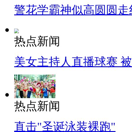
警花学霸神似高圆圆走
热点新闻
美女主持人直播球赛 
热点新闻
直击"圣诞泳装裸跑"