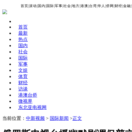
首页
|
滚动
|
国内
|
国际
|
军事
|
社会
|
地方
|
港澳
|
台湾
|
华人
|
侨网
|
财经
|
金融
|
首页
最新
热点
国内
社会
国际
军事
文娱
体育
财经
访谈
港澳台侨
微视界
东北亚电视网
当前位置：
中新视频
>
国际新闻
>
正文