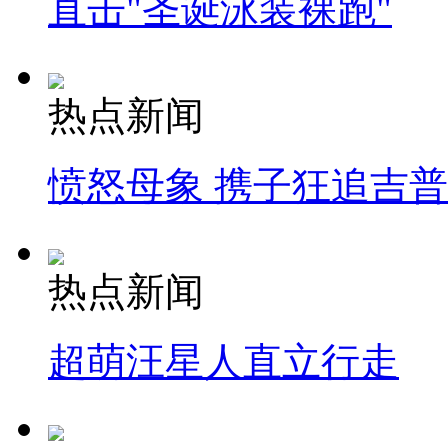
直击"圣诞泳装裸跑"
热点新闻
愤怒母象 携子狂追吉
热点新闻
超萌汪星人直立行走