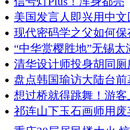
信号灯Plus！浑身都亮
美国发言人即兴用中文
现代密码学之父如何保
“中华赏樱胜地”无锡
清华设计师投身胡同厕
盘点韩国瑜访大陆台前
想过桥就得跳舞！游客
祁连山下玉石画师用废