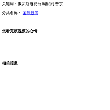
关键词：俄罗斯电视台 幽默剧 普京
实拍大客车撞飞闯红灯摩托男 司机大叫
分类名称：
国际新闻
俄罗斯电视台播幽默剧调侃普京
您看完该视频的心情
媒体曝刀锋战士家族藏枪60多支
男子为挽回女友爬琉璃塔涉嫌毁文物被拘
相关报道
山西运城恶犬咬伤多人 警民合力深夜将其击毙
女孩北京地铁殴打老人 痛下狠手拳打脚踢