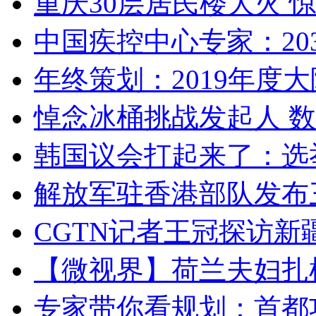
重庆30层居民楼大火
中国疾控中心专家：203
年终策划：2019年度大陆
悼念冰桶挑战发起人 数百
韩国议会打起来了：选举
解放军驻香港部队发布三
CGTN记者王冠探访新疆
【微视界】荷兰夫妇扎根青
专家带你看规划：首都功