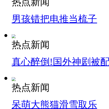
热点新闻
消防员救轻生者
花炮节热闹非凡
减压"枕头大战"
男孩错把电推当梳子
纽约上演“枕头大战”
热点新闻
司机酒驾遇交警 急速倒车逃窜
真心醉倒!国外神剧被
热点新闻
呆萌大熊猫滑雪取乐