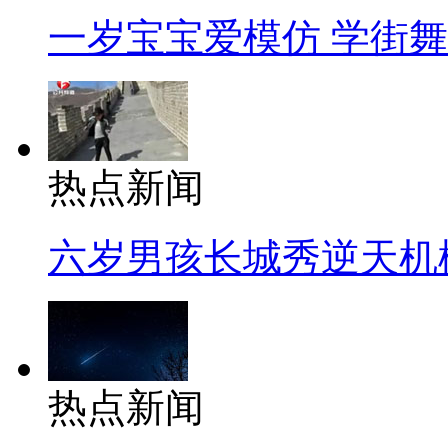
一岁宝宝爱模仿 学街
热点新闻
六岁男孩长城秀逆天机
热点新闻