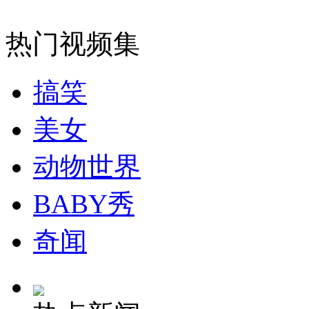
无痛分娩是否安全 医生回应
热门视频集
外交部：反对强权政治霸凌主义
搞笑
美女
外交部：有关国家言论片面不公正
动物世界
安徽一实载49人客车翻车
BABY秀
奇闻
走！跟着总书记去植树