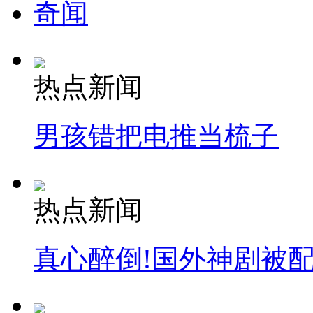
奇闻
热点新闻
男孩错把电推当梳子
热点新闻
真心醉倒!国外神剧被