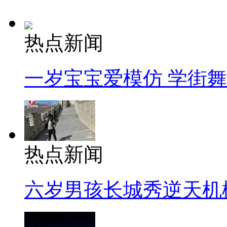
热点新闻
一岁宝宝爱模仿 学街
热点新闻
六岁男孩长城秀逆天机