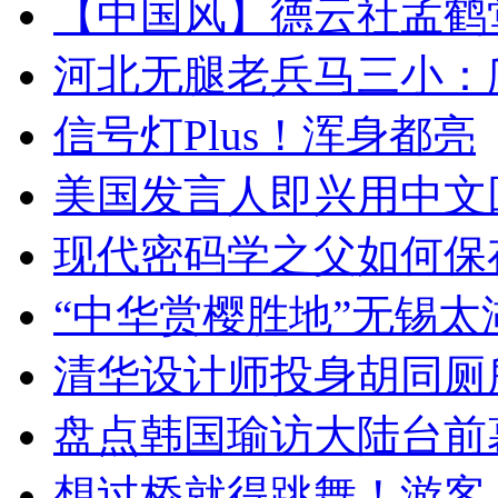
【中国风】德云社孟鹤
河北无腿老兵马三小：爬
信号灯Plus！浑身都亮
美国发言人即兴用中文
现代密码学之父如何保
“中华赏樱胜地”无锡
清华设计师投身胡同厕
盘点韩国瑜访大陆台前
想过桥就得跳舞！游客