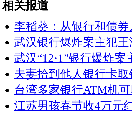
相关报道
小学生搞笑回答雷锋是谁:是修塔的
李稻葵：从银行和债券
山西运城恶犬咬伤多人 警民合力深夜将其击毙
武汉银行爆炸案主犯王
武汉“12·1”银行爆
女孩北京地铁殴打老人 痛下狠手拳打脚踢
夫妻拾到他人银行卡取
无痛分娩是否安全 医生回应
台湾多家银行ATM机
外交部：反对强权政治霸凌主义
江苏男孩春节收4万元
外交部：有关国家言论片面不公正