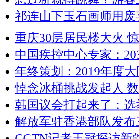
祁连山下玉石画师用废
重庆30层居民楼大火
中国疾控中心专家：203
年终策划：2019年度大陆
悼念冰桶挑战发起人 数百
韩国议会打起来了：选举
解放军驻香港部队发布三
CGTN记者王冠探访新疆