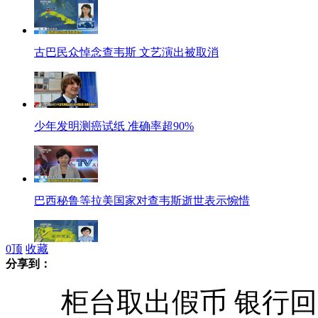
古巴民众悼念查韦斯 文艺演出被取消
少年发明测癌试纸 准确率超90%
巴西秘鲁等拉美国家对查韦斯逝世表示惋惜
0
顶
收藏
分享到：
委内瑞拉民众在医院和广场聚集悼念查韦斯
柜台取出假币 银行回