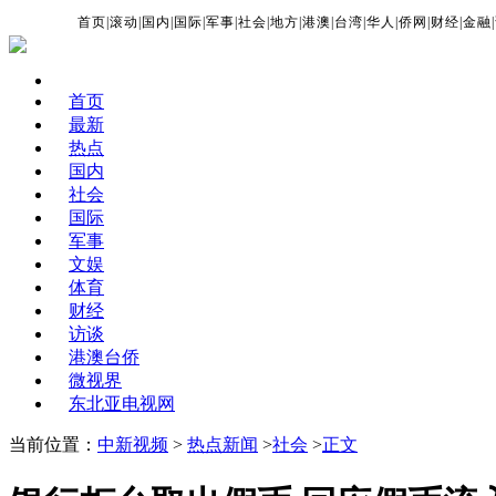
首页
|
滚动
|
国内
|
国际
|
军事
|
社会
|
地方
|
港澳
|
台湾
|
华人
|
侨网
|
财经
|
金融
|
首页
最新
热点
国内
社会
国际
军事
文娱
体育
财经
访谈
港澳台侨
微视界
东北亚电视网
当前位置：
中新视频
>
热点新闻
>
社会
>
正文