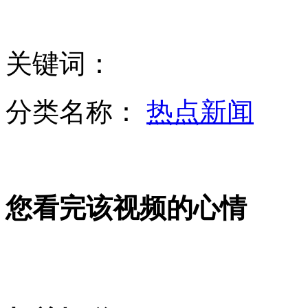
委或将于30天内重新举行大选
关键词：
"反美斗士"去世 美国关注美与委未来关系
分类名称：
热点新闻
委总统称查韦斯患癌或为美科技攻击引起
您看完该视频的心情
委驱逐美使馆空军专员 称其策划破坏活动