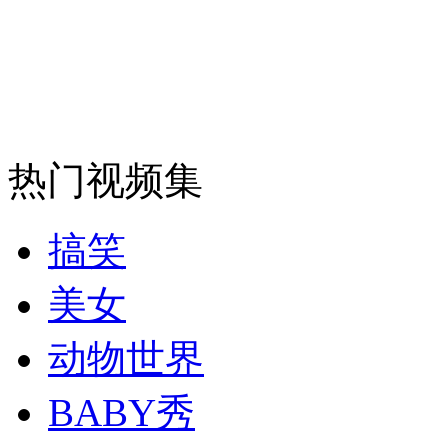
安徽一实载49人客车翻车
走！跟着总书记去植树
热门视频集
消防员救轻生者
花炮节热闹非凡
减压"枕头大战"
搞笑
美女
纽约上演“枕头大战”
动物世界
BABY秀
司机酒驾遇交警 急速倒车逃窜