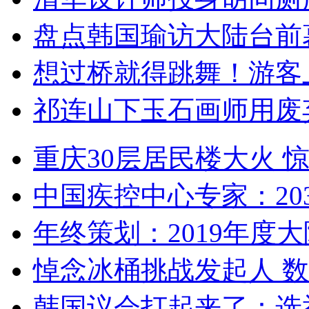
盘点韩国瑜访大陆台前
想过桥就得跳舞！游客
祁连山下玉石画师用废
重庆30层居民楼大火
中国疾控中心专家：203
年终策划：2019年度大陆
悼念冰桶挑战发起人 数百
韩国议会打起来了：选举