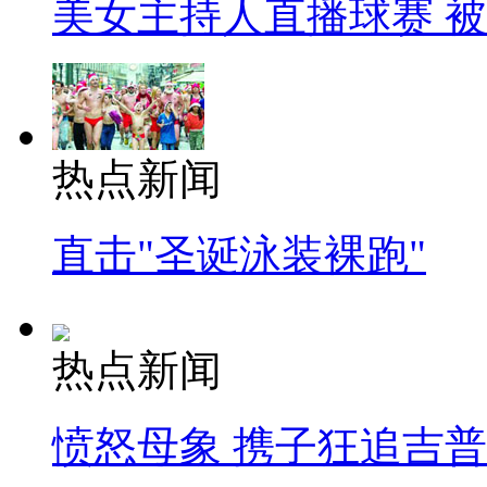
美女主持人直播球赛 
热点新闻
直击"圣诞泳装裸跑"
热点新闻
愤怒母象 携子狂追吉