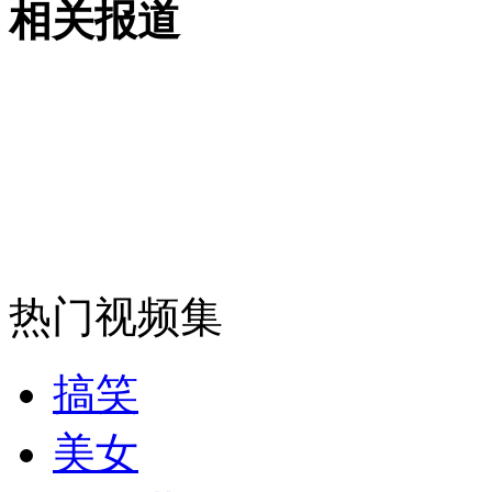
相关报道
外交部：反对强权政治霸凌主义
外交部：有关国家言论片面不公正
安徽一实载49人客车翻车
热门视频集
走！跟着总书记去植树
搞笑
消防员救轻生者
花炮节热闹非凡
减压"枕头大战"
美女