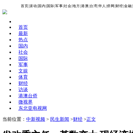
首页
|
滚动
|
国内
|
国际
|
军事
|
社会
|
地方
|
港澳
|
台湾
|
华人
|
侨网
|
财经
|
金融
|
首页
最新
热点
国内
社会
国际
军事
文娱
体育
财经
访谈
港澳台侨
微视界
东北亚电视网
当前位置：
中新视频
>
民生新闻
>
财经
>
正文