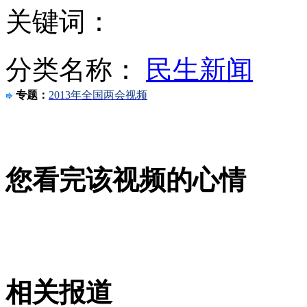
关键词：
日本暴风雪致多人遇难 "雪盲"或为罪魁祸首
分类名称：
民生新闻
专题：
2013年全国两会视频
纽约道琼斯指数创历史新高
您看完该视频的心情
快递小哥超萌送货短信走红
查韦斯"接班人"马杜罗:从公交司机变身副总统
相关报道