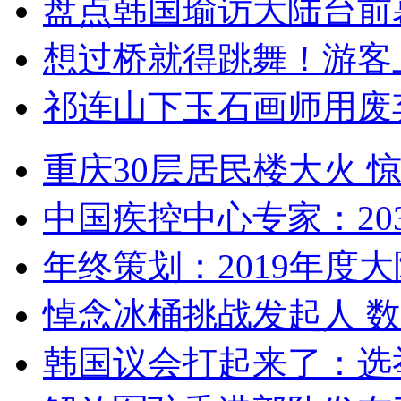
盘点韩国瑜访大陆台前
想过桥就得跳舞！游客
祁连山下玉石画师用废
重庆30层居民楼大火
中国疾控中心专家：203
年终策划：2019年度大陆
悼念冰桶挑战发起人 数百
韩国议会打起来了：选举