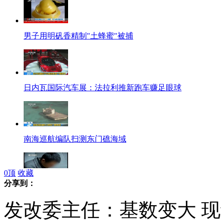
男子用明矾香精制"土蜂蜜"被捕
日内瓦国际汽车展：法拉利推新跑车赚足眼球
南海巡航编队扫测东门礁海域
0
顶
收藏
分享到：
蟊贼当着主人翻箱倒柜称药物致幻
发改委主任：基数变大 