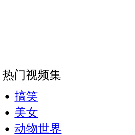
后查韦斯时代：查民意广泛 马杜罗胜算略高
山西运城恶犬咬伤多人 警民合力深夜将其击毙
女孩北京地铁殴打老人 痛下狠手拳打脚踢
热门视频集
无痛分娩是否安全 医生回应
搞笑
外交部：反对强权政治霸凌主义
美女
外交部：有关国家言论片面不公正
动物世界