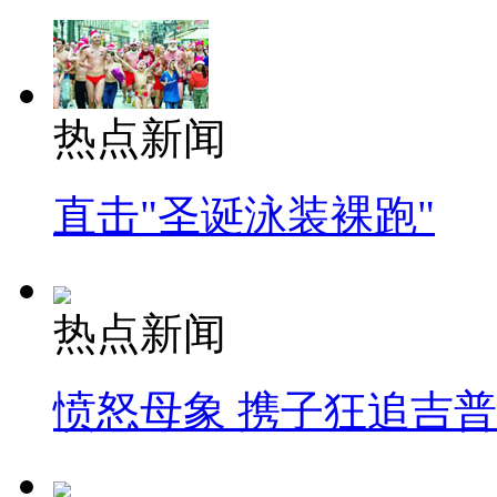
热点新闻
直击"圣诞泳装裸跑"
热点新闻
愤怒母象 携子狂追吉