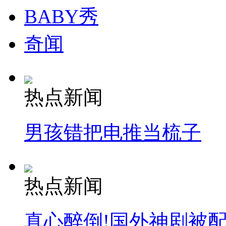
BABY秀
安徽一实载49人客车翻车
奇闻
走！跟着总书记去植树
热点新闻
消防员救轻生者
花炮节热闹非凡
减压"枕头大战"
男孩错把电推当梳子
纽约上演“枕头大战”
热点新闻
司机酒驾遇交警 急速倒车逃窜
真心醉倒!国外神剧被